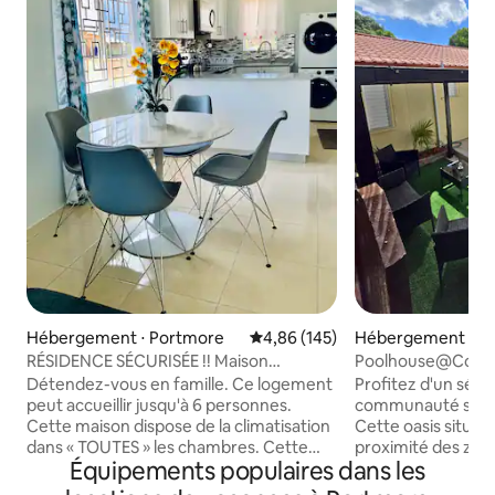
Hébergement ⋅ Portmore
Évaluation moyenne sur la base 
4,86 (145)
Hébergement ⋅ P
RÉSIDENCE SÉCURISÉE !! Maison
Poolhouse@Country
2 CH/1 SALLE DE BAIN
| Fermé
Détendez-vous en famille. Ce logement
Profitez d'un séjo
Portmore/Jamaïque !
peut accueillir jusqu'à 6 personnes.
communauté sécur
Cette maison dispose de la climatisation
Cette oasis située
dans « TOUTES » les chambres. Cette
proximité des zon
Équipements populaires dans les
maison comprend également un lave-
et de shopping de
linge et un sèche-linge, une connexion
seulement 3 minut