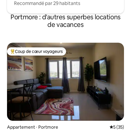
Recommandé par 29 habitants
Portmore : d'autres superbes locations
de vacances
Coup de cœur voyageurs
Coups de cœur voyageurs les plus appréciés
Appartement ⋅ Portmore
Évaluation
5 (35)