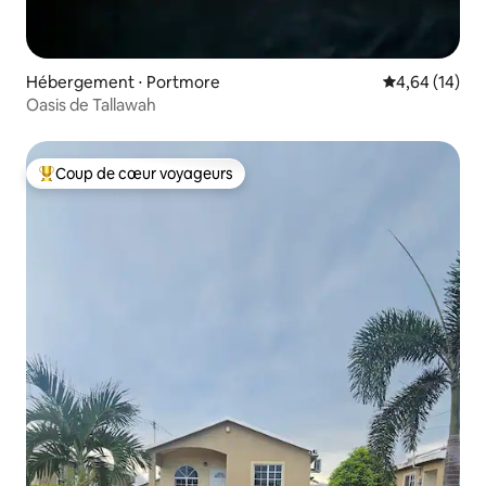
Hébergement ⋅ Portmore
Évaluation mo
4,64 (14)
Oasis de Tallawah
Coup de cœur voyageurs
Coups de cœur voyageurs les plus appréciés