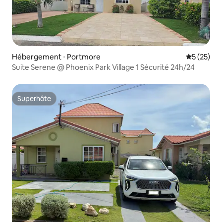
Hébergement ⋅ Portmore
Évaluation
5 (25)
Suite Serene @ Phoenix Park Village 1 Sécurité 24h/24
Superhôte
Superhôte