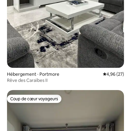
Hébergement ⋅ Portmore
Évaluation mo
4,96 (27)
Rêve des Caraïbes II
Coup de cœur voyageurs
Coup de cœur voyageurs