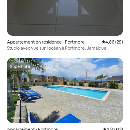
Appartement en résidence ⋅ Portmore
Évaluation mo
4,86 (29)
Studio avec vue sur l'océan à Portmore, Jamaïque
Superhôte
Superhôte
Appartement ⋅ Portmore
Évaluation mo
4,83 (12)