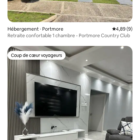
Hébergement ⋅ Portmore
Évaluation m
4,89 (9)
Retraite confortable 1 chambre - Portmore Country Club
Coup de cœur voyageurs
Coup de cœur voyageurs