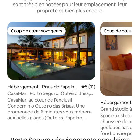
sont très bien notées pour leur emplacement, leur
propreté et bien plus encore.
Coup de cœur voyageurs
Coup de cœur vo
Coup de cœur voyageurs
Coup de cœur vo
Hébergement ⋅ Praia do Espelho,
Évaluation moyenne sur la 
5 (11)
Porto Seguro.
CasaMar : Porto Seguro, Outeiro Brisa,
Espelho
CasaMar, au cœur de l'exclusif
Hébergement ⋅ Arr
Condomínio Outeiro das Brisas. Une
Grand studio à deu
promenade de 6 minutes vous mènera
Cuisine équipée / 
Spacieux studio d
aux belles plages (Outeiro, Espelho,
chaussée de notre 
Curuípe), et aux restaurants et
quelques pas de la
commodités de la copropriété.
forêt privée pour vo
L'élégante maison de style rustique
rénové en mars 202