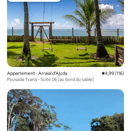
Coup de cœur voyageurs
Appartement ⋅ Arraial d'Ajuda
Évaluation moy
4,99 (116)
Pousada Txaná - Suite 06 (au bord du sable)