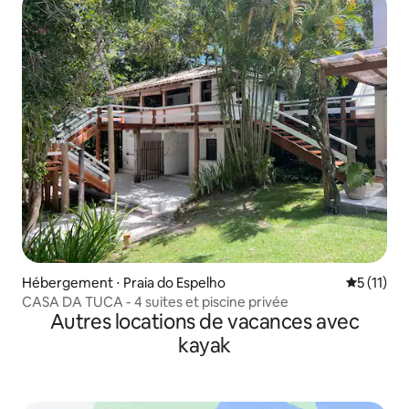
Hébergement ⋅ Praia do Espelho
Évaluatio
5 (11)
CASA DA TUCA - 4 suites et piscine privée
Autres locations de vacances avec
kayak