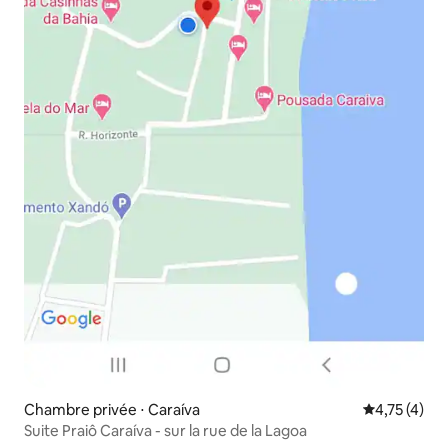
Chambre privée ⋅ Caraíva
Évaluation m
4,75 (4)
Suite Praiô Caraíva - sur la rue de la Lagoa