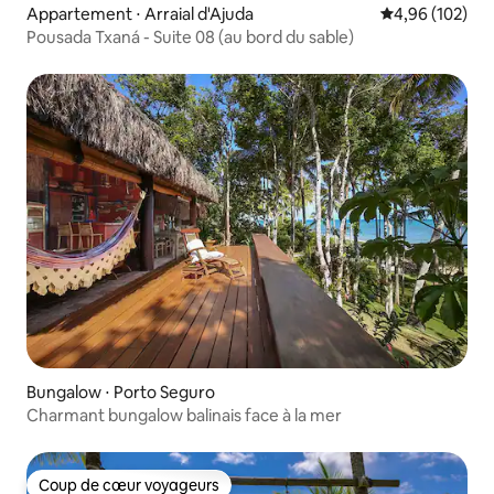
Appartement ⋅ Arraial d'Ajuda
Évaluation moy
4,96 (102)
Pousada Txaná - Suite 08 (au bord du sable)
Bungalow ⋅ Porto Seguro
Charmant bungalow balinais face à la mer
Coup de cœur voyageurs