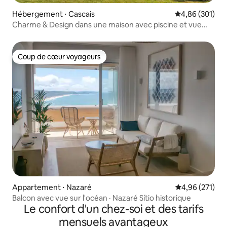
Hébergement ⋅ Cascais
Évaluation moy
4,86 (301)
Charme & Design dans une maison avec piscine et vue
magnifique sur la mer et la montagne
Coup de cœur voyageurs
Coup de cœur voyageurs
Appartement ⋅ Nazaré
Évaluation moy
4,96 (271)
Balcon avec vue sur l'océan · Nazaré Sítio historique
Le confort d'un chez-soi et des tarifs
mensuels avantageux