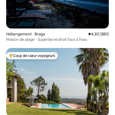
Hébergement ⋅ Braga
Évaluation moy
4,92 (380)
Maison de plage - Superbe endroit face à l'eau
Coup de cœur voyageurs
Coups de cœur voyageurs les plus appréciés