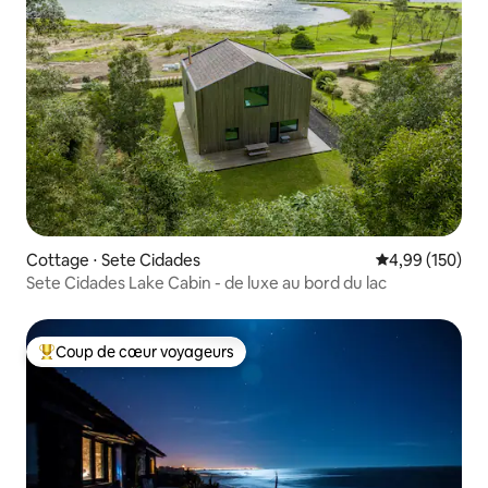
Cottage ⋅ Sete Cidades
Évaluation moy
4,99 (150)
Sete Cidades Lake Cabin - de luxe au bord du lac
Coup de cœur voyageurs
Coups de cœur voyageurs les plus appréciés