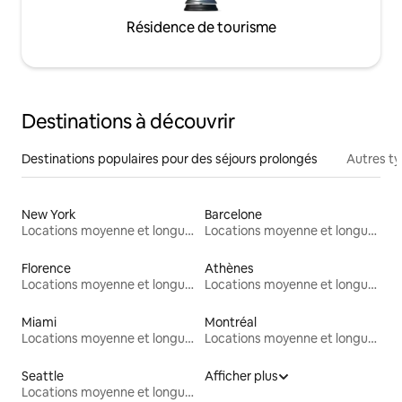
Résidence de tourisme
Destinations à découvrir
Destinations populaires pour des séjours prolongés
Autres t
New York
Barcelone
Locations moyenne et longue durée
Locations moyenne et longue durée
Florence
Athènes
Locations moyenne et longue durée
Locations moyenne et longue durée
Miami
Montréal
Locations moyenne et longue durée
Locations moyenne et longue durée
Seattle
Afficher plus
Locations moyenne et longue durée