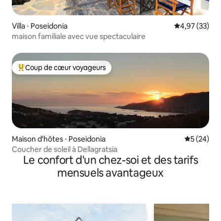
Villa ⋅ Poseidonia
Évaluation mo
4,97 (33)
maison familiale avec vue spectaculaire
Coup de cœur voyageurs
Coups de cœur voyageurs les plus appréciés
Maison d'hôtes ⋅ Poseidonia
Évaluation
5 (24)
Coucher de soleil à Dellagratsia
Le confort d'un chez-soi et des tarifs
mensuels avantageux