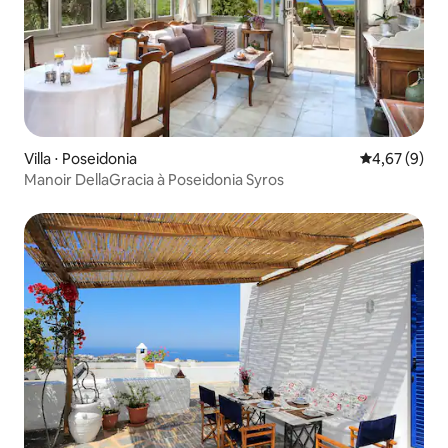
Villa ⋅ Poseidonia
Évaluation m
4,67 (9)
Manoir DellaGracia à Poseidonia Syros