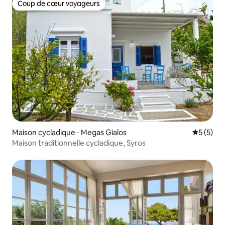
Coup de cœur voyageurs
Coup de cœur voyageurs
Maison cycladique ⋅ Megas Gialos
Évaluatio
5 (5)
Maison traditionnelle cycladique, Syros