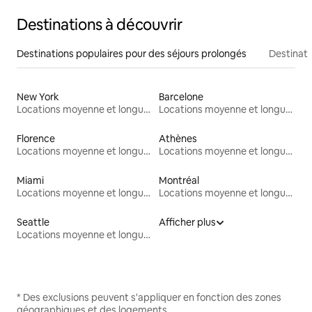
Destinations à découvrir
Destinations populaires pour des séjours prolongés
Destinati
New York
Barcelone
Locations moyenne et longue durée
Locations moyenne et longue durée
Florence
Athènes
Locations moyenne et longue durée
Locations moyenne et longue durée
Miami
Montréal
Locations moyenne et longue durée
Locations moyenne et longue durée
Seattle
Afficher plus
Locations moyenne et longue durée
* Des exclusions peuvent s'appliquer en fonction des zones
géographiques et des logements.