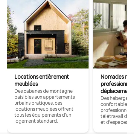
Locations entièrement
Nomades num
meublées
professionnel
déplacement
Des cabanes de montagne
paisibles aux appartements
Des hébergem
urbains pratiques, ces
confortables p
locations meublées offrent
professionnels
tous les équipements d'un
télétravail dis
logement standard.
et d'espaces de