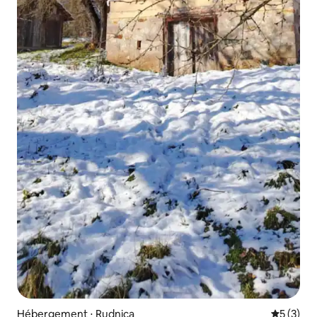
Hébergement ⋅ Rudnica
Évaluatio
5 (3)