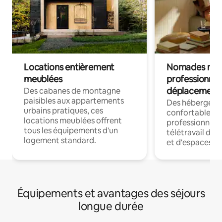
Locations entièrement
Nomades num
meublées
professionnel
déplacement
Des cabanes de montagne
paisibles aux appartements
Des hébergem
urbains pratiques, ces
confortables p
locations meublées offrent
professionnels
tous les équipements d'un
télétravail dis
logement standard.
et d'espaces de
Équipements et avantages des séjours
longue durée