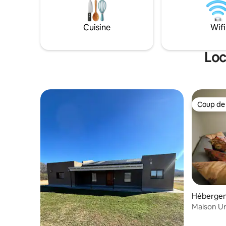
magasins et restaurants pour profiter
des repas traditionnels, il est situé à
seulement 16 km de l'aéroport et à 14 km
Cuisine
Wifi
du shopping de la ville.
Loc
Coup de
Coup de
Hébergeme
Maison U