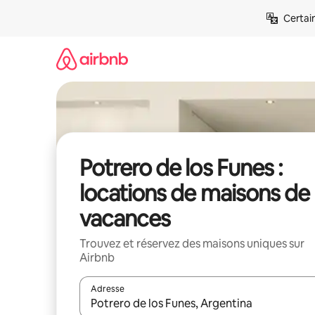
Aller
Certai
directement
au
contenu
Potrero de los Funes :
locations de maisons de
vacances
Trouvez et réservez des maisons uniques sur
Airbnb
Adresse
Lorsque les résultats s'affichent, utilisez les flèc