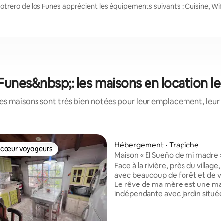
otrero de los Funes apprécient les équipements suivants : Cuisine, Wifi
 Funes&nbsp;: les maisons en location l
es maisons sont très bien notées pour leur emplacement, leur 
Hébergement ⋅ Trapiche
 cœur voyageurs
 cœur voyageurs
Maison « El Sueño de mi madre 
Face à la rivière, près du village
avec beaucoup de forêt et de 
Le rêve de ma mère est une m
indépendante avec jardin situé
Trapiche. Le logement offre un
les montagnes et se trouve à 2