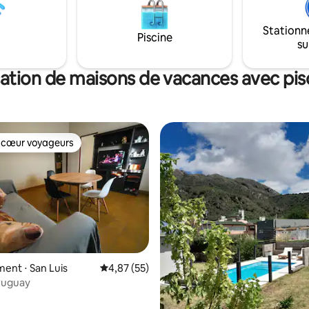
Stationn
Piscine
su
ation de maisons de vacances avec pis
 cœur voyageurs
 cœur voyageurs
nt ⋅ San Luis
Évaluation moyenne sur la base de 55 comme
4,87 (55)
ruguay