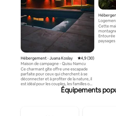
Hébergeme
Logement 
Cette mai
montagnes
Entourée p
paysages à
cristallin
paisibles
majestueu
Hébergement ⋅ Juana Koslay
Évaluation moyenne s
4,9 (30)
relie à la 
Maison de campagne - Quisu Namcu
couchers 
Ce charmant gîte offre une escapade
vers le ca
parfaite pour ceux qui cherchent à se
commodité
déconnecter et à profiter de la nature, il
renouvelab
est idéal pour les couples, les familles ou
du confort
Équipements popula
les groupes d'amis. Le calme et la beauté
cadre nat
de l'environnement vous invitent à
profiter de moments de paix et de
sérénité. Situé à seulement 3 km de la
zone commerciale de Potrero de los
Funes, vous aurez un accès facile aux