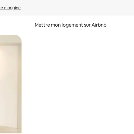
ue d'origine
Mettre mon logement sur Airbnb
sant glisser.