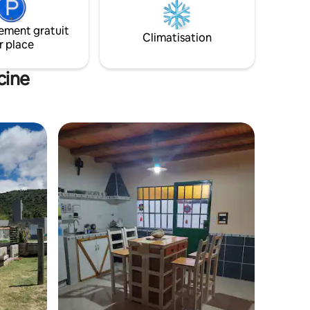
ement gratuit
Climatisation
r place
cine
ntaires : 4,87 sur 5