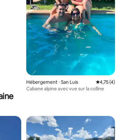
Hébergement ⋅ San Luis
Évaluation moyenne s
4,75 (4)
Cabane alpine avec vue sur la colline
aine