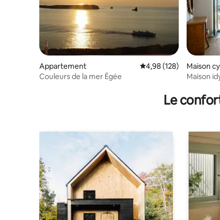
Appartement
Évaluation moyenne sur 
4,98 (128)
Maison cy
Couleurs de la mer Égée
Maison idy
Agia Irini
Le confor