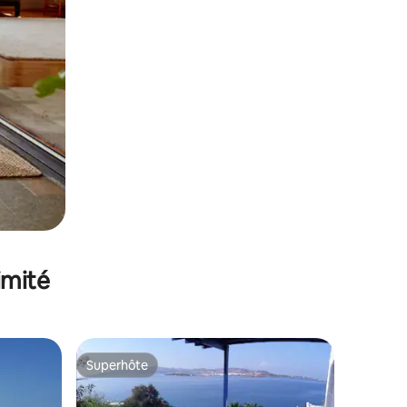
imité
Superhôte
Superhôte