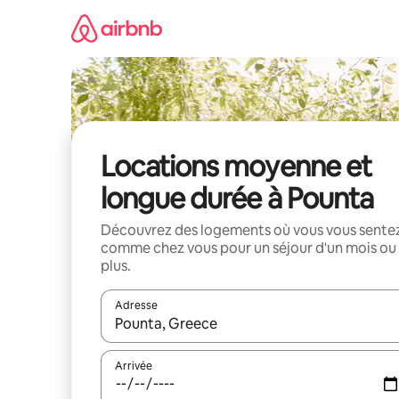
Aller
directement
au
contenu
Locations moyenne et
longue durée à Pounta
Découvrez des logements où vous vous sente
comme chez vous pour un séjour d'un mois ou
plus.
Adresse
Lorsque les résultats s'affichent, utilisez les flèc
Arrivée