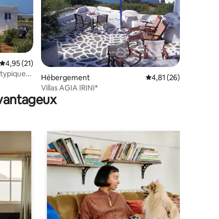
Évaluation moyenne sur la base de 21 commentaires : 4,95 sur 5
4,95 (21)
mmentaires : 5 sur 5
typique
Hébergement
Évaluation moyenne su
4,81 (26)
Villas AGIA IRINI*
avantageux