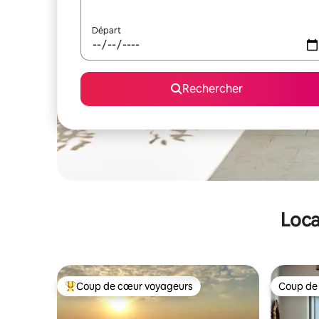
Départ
Rechercher
Loca
Coup de cœur voyageurs
Coup de
Coups de cœur voyageurs les plus appréciés
Coup de