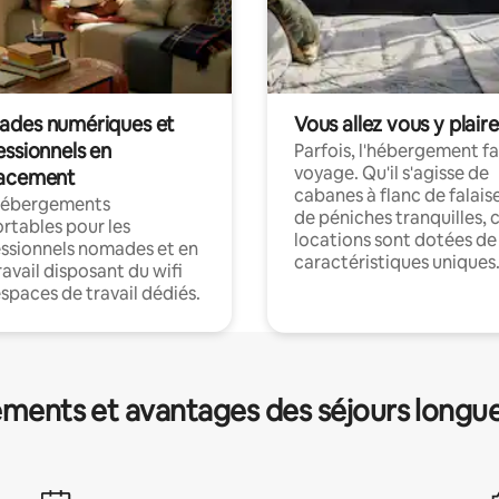
des numériques et
Vous allez vous y plaire
essionnels en
Parfois, l'hébergement fai
voyage. Qu'il s'agisse de
acement
cabanes à flanc de falais
hébergements
de péniches tranquilles, 
rtables pour les
locations sont dotées de
ssionnels nomades et en
caractéristiques uniques
ravail disposant du wifi
espaces de travail dédiés.
ments et avantages des séjours longu