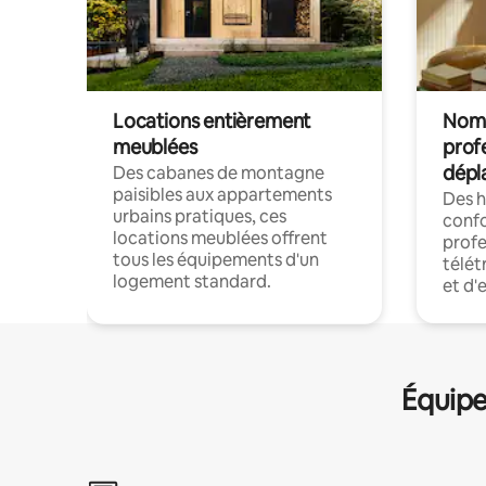
Locations entièrement
Noma
meublées
prof
dépl
Des cabanes de montagne
paisibles aux appartements
Des 
urbains pratiques, ces
confo
locations meublées offrent
profe
tous les équipements d'un
télét
logement standard.
et d'
Équipe