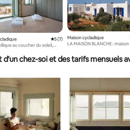
Maison cycladique
la base de 128 commentaires : 4,98 sur 5
cladique
Évaluation moyenne sur la base de 7 co
5 (7)
LA MAISON BLANCHE : maison 
llique au coucher du soleil,
des Cyclades avec charme
 Paros
t d'un chez-soi et des tarifs mensuels 