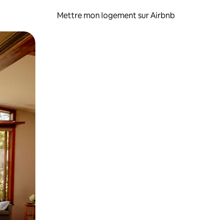
Mettre mon logement sur Airbnb
sant glisser.