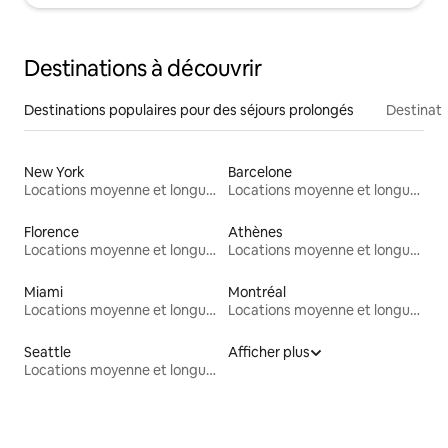
Destinations à découvrir
Destinations populaires pour des séjours prolongés
Destinati
New York
Barcelone
Locations moyenne et longue durée
Locations moyenne et longue durée
Florence
Athènes
Locations moyenne et longue durée
Locations moyenne et longue durée
Miami
Montréal
Locations moyenne et longue durée
Locations moyenne et longue durée
Seattle
Afficher plus
Locations moyenne et longue durée