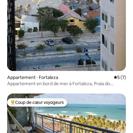
Appartement ⋅ Fortaleza
Évaluatio
5 (7)
Appartement en bord de mer à Fortaleza, Praia do
Futuro.
Coup de cœur voyageurs
Coups de cœur voyageurs les plus appréciés