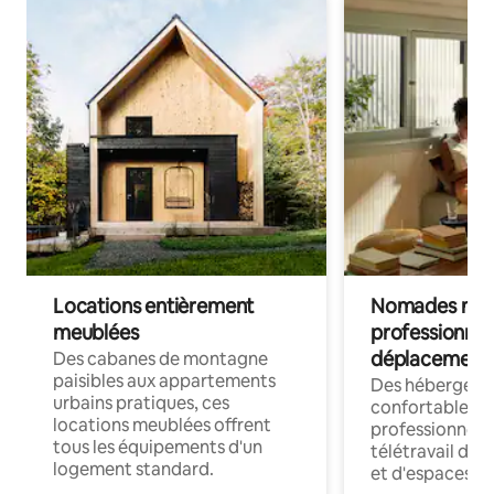
Locations entièrement
Nomades num
meublées
professionnel
déplacement
Des cabanes de montagne
paisibles aux appartements
Des hébergem
urbains pratiques, ces
confortables p
locations meublées offrent
professionnels
tous les équipements d'un
télétravail dis
logement standard.
et d'espaces de