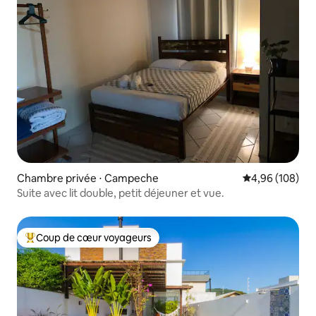
Chambre privée ⋅ Campeche
Évaluation moy
4,96 (108)
Suite avec lit double, petit déjeuner et vue.
Coup de cœur voyageurs
Coups de cœur voyageurs les plus appréciés