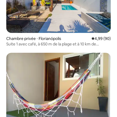
Chambre privée ⋅ Florianópolis
Évaluation mo
4,99 (90)
Suite 1 avec café, à 650 m de la plage et à 10 km de
l'aéroport