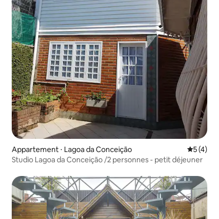
Appartement ⋅ Lagoa da Conceição
Évaluatio
5 (4)
Studio Lagoa da Conceição /2 personnes - petit déjeuner