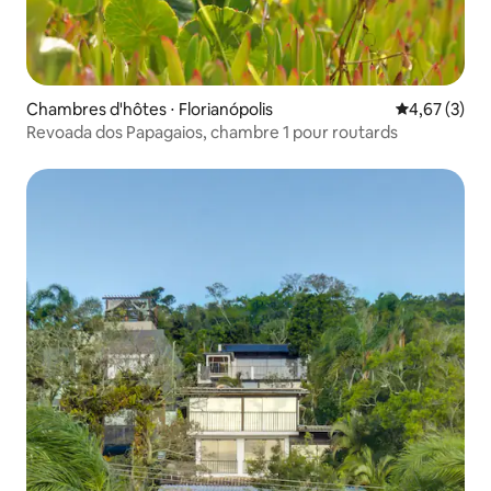
Chambres d'hôtes ⋅ Florianópolis
Évaluation m
4,67 (3)
Revoada dos Papagaios, chambre 1 pour routards