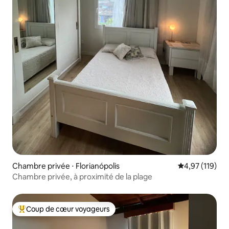
Chambre privée ⋅ Florianópolis
Évaluation moy
4,97 (119)
Chambre privée, à proximité de la plage
Coup de cœur voyageurs
Coups de cœur voyageurs les plus appréciés