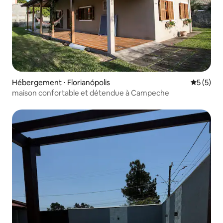
Hébergement ⋅ Florianópolis
Évaluatio
5 (5)
maison confortable et détendue à Campeche