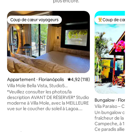
plus encore.
Coup de cœur voyageurs
Coup de cœur 
Coup de cœur voyageurs
Coups de cœur vo
Appartement ⋅ Florianópolis
Évaluation moyenne sur la base 
4,92 (118)
Villa Mole Bella Vista, Studio5
c/Vue/Jacuzi/BBQ
*Veuillez consulter les photos/la
description AVANT DE RÉSERVER* Studio
Bungalow ⋅ Florian
moderne à Villa Mole, avec la MEILLEURE
Vila Paraíso – Cha
vue sur le coucher du soleil à Lagoa.
de la plage
Un bungalow confor
Situé à 5 min à pied du célèbre Lagoa
fraîcheur de la mer,
(bars, nourriture, musique) et de Praia
Campeche, à 1 minu
Mole (service, surfeurs). Vous avez un
Ce paradis allie c
STUDIO PRIVÉ : entrée numérique