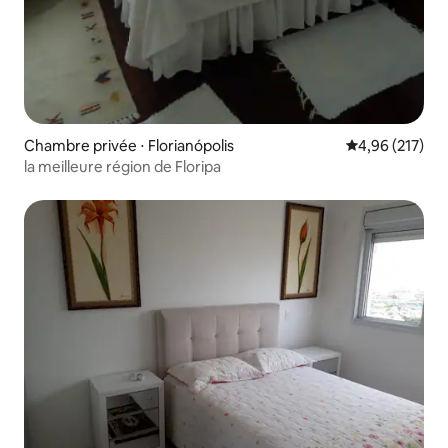
Chambre privée ⋅ Florianópolis
Évaluation moy
4,96 (217)
la meilleure région de Floripa