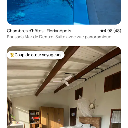
Chambres d'hôtes ⋅ Florianópolis
Évaluation mo
4,98 (48)
Pousada Mar de Dentro, Suite avec vue panoramique.
Coup de cœur voyageurs
Coups de cœur voyageurs les plus appréciés