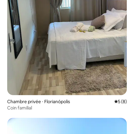
Chambre privée ⋅ Florianópolis
Évaluatio
5 (8)
Coin familial