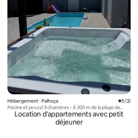
Hébergement ⋅ Palhoça
Évaluatio
5 (3)
Piscine et jacuzzi 3 chambres • À 300 m de la plage de
Location d'appartements avec petit
Pinheira
déjeuner