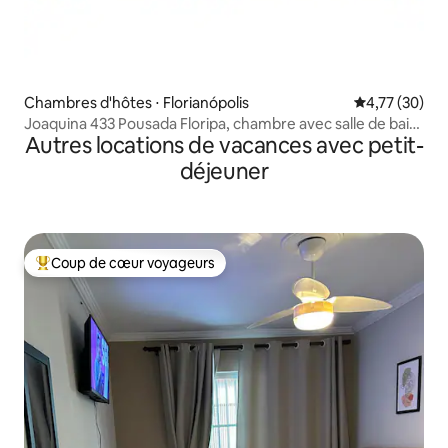
Chambres d'hôtes ⋅ Florianópolis
Évaluation mo
4,77 (30)
Joaquina 433 Pousada Floripa, chambre avec salle de bain
Autres locations de vacances avec petit-
2
déjeuner
Coup de cœur voyageurs
Coups de cœur voyageurs les plus appréciés