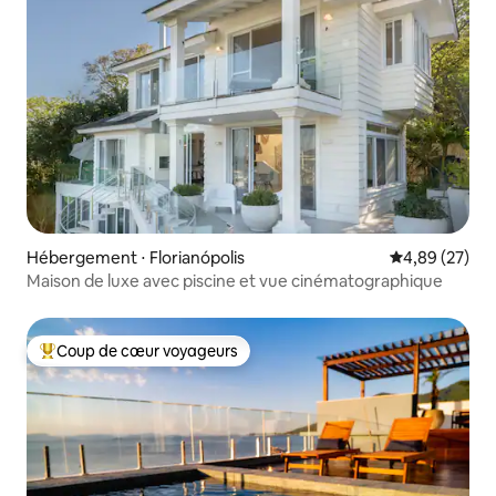
Hébergement ⋅ Florianópolis
Évaluation mo
4,89 (27)
Maison de luxe avec piscine et vue cinématographique
Coup de cœur voyageurs
Coups de cœur voyageurs les plus appréciés