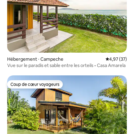
Hébergement ⋅ Campeche
Évaluation mo
4,97 (37)
Vue sur le paradis et sable entre les orteils • Casa Amarela
Coup de cœur voyageurs
Coup de cœur voyageurs