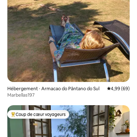
Hébergement ⋅ Armacao do Pântano do Sul
Évaluation mo
4,99 (69)
Marbellas197
Coup de cœur voyageurs
Coups de cœur voyageurs les plus appréciés