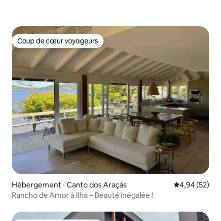
Coup de cœur voyageurs
Coup de cœur voyageurs
Hébergement ⋅ Canto dos Araçás
Évaluation mo
4,94 (52)
Rancho de Amor à Ilha – Beauté inégalée !