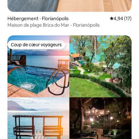
Hébergement ⋅ Florianópolis
Évaluation mo
4,94 (17)
Maison de plage Briza do Mar - Florianópolis
Coup de cœur voyageurs
Coup de cœur voyageurs