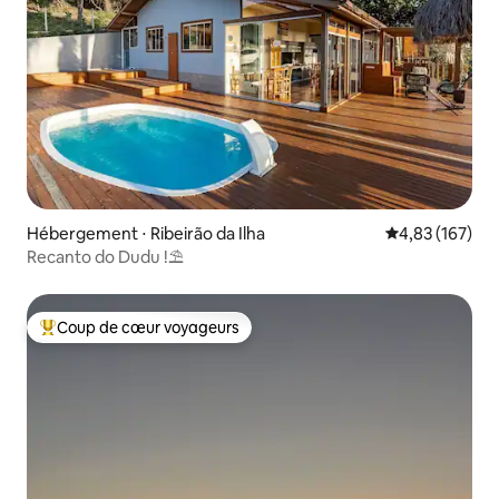
Hébergement ⋅ Ribeirão da Ilha
Évaluation moy
4,83 (167)
Recanto do Dudu !⛱️
Coup de cœur voyageurs
Coups de cœur voyageurs les plus appréciés