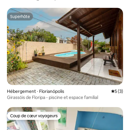
Superhôte
Superhôte
Hébergement ⋅ Florianópolis
Évaluatio
5 (3)
Girassóis de Floripa - piscine et espace familial
Coup de cœur voyageurs
Coup de cœur voyageurs