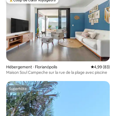
Coup de cœur voyageurs
Coups de cœur voyageurs les plus appréciés
Hébergement ⋅ Florianópolis
Évaluation mo
4,99 (83)
Maison Soul Campeche sur la rue de la plage avec piscine
Superhôte
Superhôte