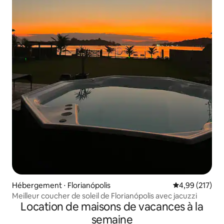
Hébergement ⋅ Florianópolis
Évaluation moy
4,99 (217)
Meilleur coucher de soleil de Florianópolis avec jacuzzi
Location de maisons de vacances à la
semaine