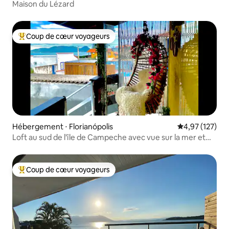
Maison du Lézard
Coup de cœur voyageurs
Coups de cœur voyageurs les plus appréciés
Hébergement ⋅ Florianópolis
Évaluation moy
4,97 (127)
Loft au sud de l'île de Campeche avec vue sur la mer et
pieds dans le sable
Coup de cœur voyageurs
Coups de cœur voyageurs les plus appréciés