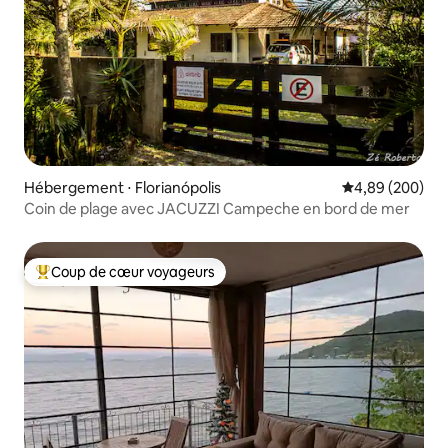
Hébergement ⋅ Florianópolis
Évaluation moy
4,89 (200)
Coin de plage avec JACUZZI Campeche en bord de mer
Coup de cœur voyageurs
Coups de cœur voyageurs les plus appréciés