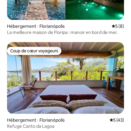
Hébergement ⋅ Florianópolis
Évaluatio
5 (8)
La meilleure maison de Floripa : manoir en bord de mer.
Coup de cœur voyageurs
Coup de cœur voyageurs
Hébergement ⋅ Florianópolis
Évaluation
5 (43)
Refuge Canto da Lagoa