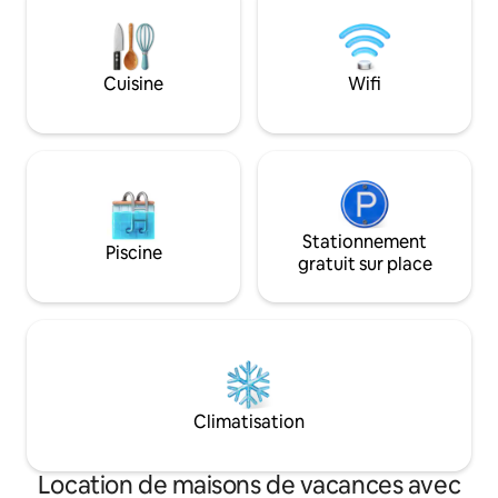
situés à proximité
détente. Consultez notre IG pour en
pharmacies, march
savoir plus et découvrir des photos
commerces. L'île
@mullinrealtyfloripa
notre carte postal
Cuisine
Wifi
soleil magnifique 
Stationnement
Piscine
gratuit sur place
Climatisation
Location de maisons de vacances avec