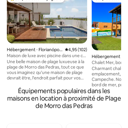
Coups de cœur voyageurs les plus appréciés
Coup de cœur vo
Hébergement ⋅ Florianópoli
Évaluation moyenne sur la base 
4,95 (102)
s
Maison de luxe avec piscine dans une co-
Hébergement ⋅ Flo
propriété en bord de mer !
Une belle maison de plage luxueuse à la
s
Chalet Mer, bord 
plage de Morro das Pedras, tout ce que
Charmant chalet, 
vous imaginez qu'une maison de plage
emplacement, sur 
devrait être, l'endroit parfait pour vos
Campeche. Nous sommes situés en
vacances en famille. À quelques pas du
bord de mer, prat
sable et de l'océan. Le salon, l'espace
Équipements populaires dans les
dans le sable. Nou
barbecue et la piscine ont une vue
plage, cet accès p
maisons en location à proximité de Plage
PARTIELLE sur l'océan. Endroit parfait
clients de 3 autre
de Morro das Pedras
pour se détendre et profiter des
louons également.
vacances ! PS : Les fêtes sont interdites
parfaite pour les fa
et lourdement pénalisées. Maison
recherche de facil
parfaite pour les familles et les groupes à
de la mer. Nous 
la recherche de tranquillité et de