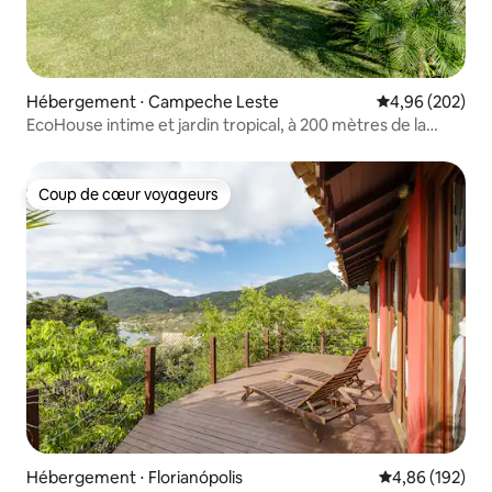
Hébergement ⋅ Campeche Leste
Évaluation moy
4,96 (202)
EcoHouse intime et jardin tropical, à 200 mètres de la
plage
Coup de cœur voyageurs
Coup de cœur voyageurs
Hébergement ⋅ Florianópolis
Évaluation moy
4,86 (192)