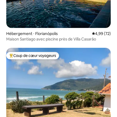
Hébergement ⋅ Florianópolis
Évaluation mo
4,99 (72)
Maison Santiago avec piscine près de Villa Casarão
Coup de cœur voyageurs
Coups de cœur voyageurs les plus appréciés