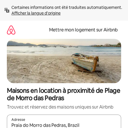
Aller
Certaines informations ont été traduites automatiquement. 
directement
Afficher la langue d'origine
au
contenu
Mettre mon logement sur Airbnb
Maisons en location à proximité de Plage
de Morro das Pedras
Trouvez et réservez des maisons uniques sur Airbnb
Adresse
Lorsque les résultats s'affichent, utilisez les flèches vers le hau