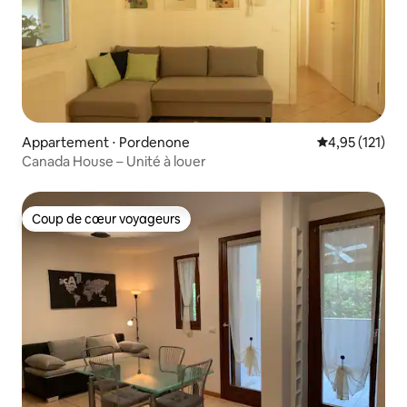
Appartement ⋅ Pordenone
Évaluation moy
4,95 (121)
Canada House – Unité à louer
Coup de cœur voyageurs
Coup de cœur voyageurs