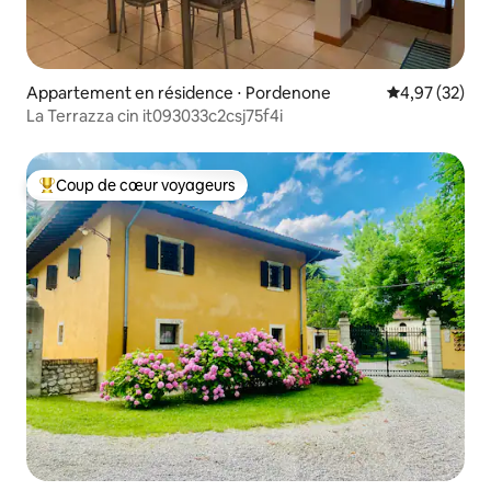
Appartement en résidence ⋅ Pordenone
Évaluation mo
4,97 (32)
La Terrazza cin it093033c2csj75f4i
Coup de cœur voyageurs
Coups de cœur voyageurs les plus appréciés