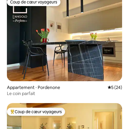
Coup de cœur voyageurs
Coup de cœur voyageurs
Appartement ⋅ Pordenone
Évaluation
5 (24)
Le coin parfait
Coup de cœur voyageurs
Coups de cœur voyageurs les plus appréciés