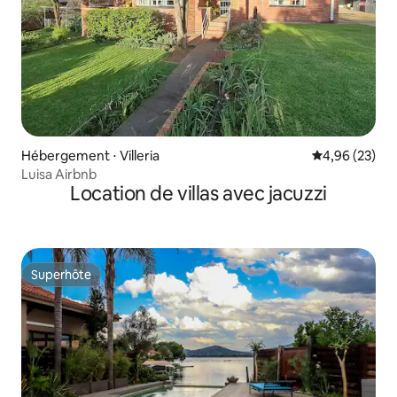
Hébergement ⋅ Villeria
Évaluation mo
4,96 (23)
Luisa Airbnb
Location de villas avec jacuzzi
Superhôte
Superhôte