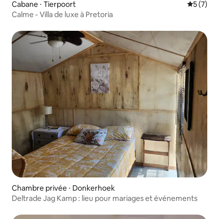
Cabane ⋅ Tierpoort
Évaluatio
5 (7)
Calme - Villa de luxe à Pretoria
Chambre privée ⋅ Donkerhoek
Deltrade Jag Kamp : lieu pour mariages et événements