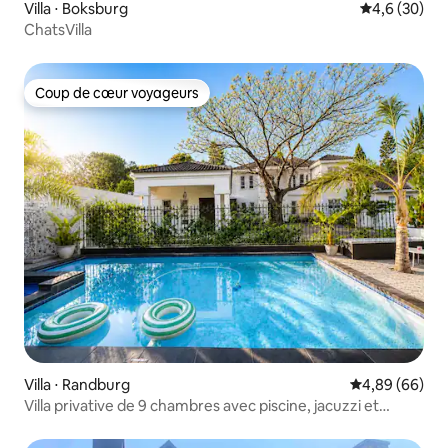
Villa ⋅ Boksburg
Évaluation m
4,6 (30)
ChatsVilla
Coup de cœur voyageurs
Coup de cœur voyageurs
Villa ⋅ Randburg
Évaluation mo
4,89 (66)
Villa privative de 9 chambres avec piscine, jacuzzi et
cinéma en plein air