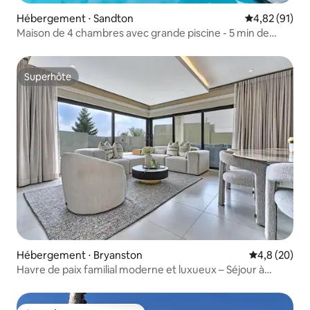
Hébergement ⋅ Sandton
Évaluation mo
4,82 (91)
Maison de 4 chambres avec grande piscine - 5 min de
Sandton
Superhôte
Superhôte
Hébergement ⋅ Bryanston
Évaluation m
4,8 (20)
Havre de paix familial moderne et luxueux – Séjour à
Sandton