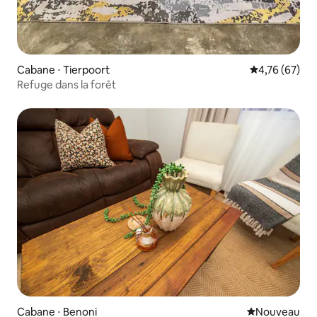
Cabane ⋅ Tierpoort
Évaluation mo
4,76 (67)
Refuge dans la forêt
Cabane ⋅ Benoni
Nouvel hébe
Nouveau