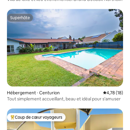
Superhôte
Superhôte
Hébergement ⋅ Centurion
Évaluation mo
4,78 (18)
Tout simplement accueillant, beau et idéal pour s'amuser
Coup de cœur voyageurs
Coups de cœur voyageurs les plus appréciés