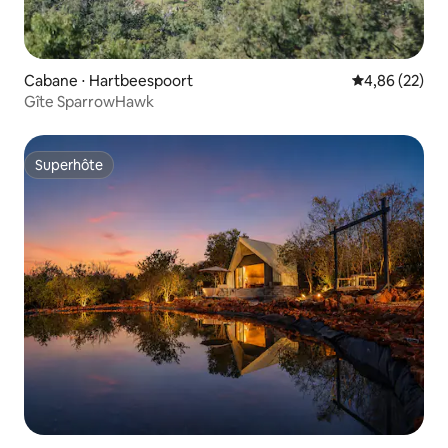
Cabane ⋅ Hartbeespoort
Évaluation mo
4,86 (22)
Gîte SparrowHawk
Superhôte
Superhôte