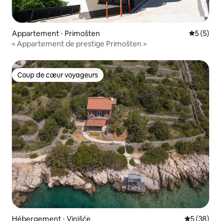
Appartement ⋅ Primošten
Évaluatio
5 (5)
« Appartement de prestige Primošten »
Coup de cœur voyageurs
Coup de cœur voyageurs
Hébergement ⋅ Vinišće
Évaluation
5 (38)