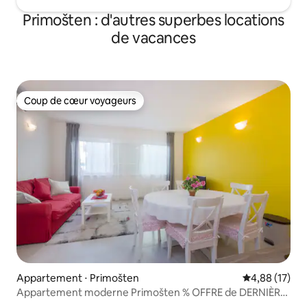
Primošten : d'autres superbes locations
de vacances
Coup de cœur voyageurs
Coup de cœur voyageurs
Appartement ⋅ Primošten
Évaluation mo
4,88 (17)
Appartement moderne Primošten % OFFRE de DERNIÈRE
minute %