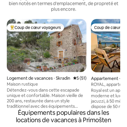
bien notés en termes d'emplacement, de propreté et
plus encore.
Coup de cœur voyageurs
Coup de cœur vo
Coups de cœur voyageurs les plus appréciés
Coup de cœur vo
Logement de vacances ⋅ Skradin
Évaluation moyenne sur la b
5 (51)
Appartement ⋅ Ok
Maison rustique
ROYAL, apparteme
la mer et jacuzzi
Détendez-vous dans cette escapade
Royal est un appa
unique et confortable. Maison vieille de
moderne et luxue
200 ans, restaurée dans un style
jacuzzi, à 50 mètres
traditionnel avec des équipements
dispose de 50 mèt
Équipements populaires dans les
modernes. Entièrement climatisé et
terrasse de 30 mèt
avec connexion Wi-Fi gratuite et
comprend 2 chamb
locations de vacances à Primošten
télévision avec chaîne Netflix. Le
cuisine entièreme