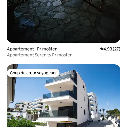
Appartement ⋅ Primošten
Évaluation mo
4,93 (27)
Appartement Serenity Primosten
Coup de cœur voyageurs
Coup de cœur voyageurs