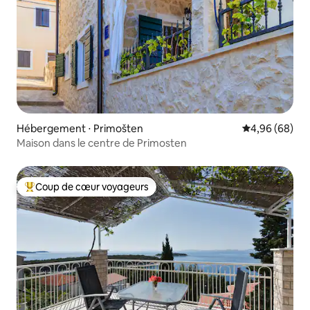
Hébergement ⋅ Primošten
Évaluation mo
4,96 (68)
Maison dans le centre de Primosten
Coup de cœur voyageurs
Coups de cœur voyageurs les plus appréciés