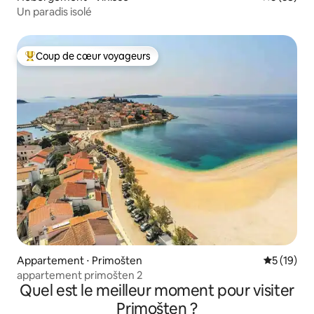
Un paradis isolé
Coup de cœur voyageurs
Coups de cœur voyageurs les plus appréciés
Appartement ⋅ Primošten
Évaluation
5 (19)
appartement primošten 2
Quel est le meilleur moment pour visiter
Primošten ?