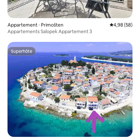
Appartement ⋅ Primošten
Évaluation mo
4,98 (58)
Appartements Salopek Appartement 3
Superhôte
Superhôte