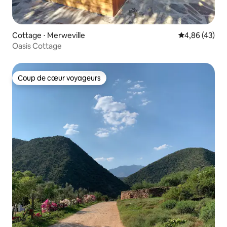
Cottage ⋅ Merweville
Évaluation mo
4,86 (43)
Oasis Cottage
Coup de cœur voyageurs
Coup de cœur voyageurs