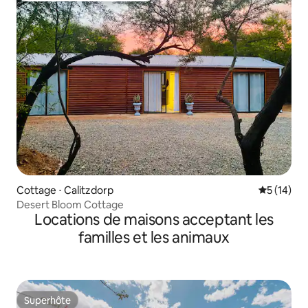
Cottage ⋅ Calitzdorp
Évaluation
5 (14)
Desert Bloom Cottage
Locations de maisons acceptant les
familles et les animaux
Superhôte
Superhôte