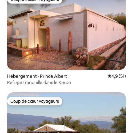
Coup de cœur voyageurs
Hébergement ⋅ Prince Albert
Évaluation m
4,9 (51)
Refuge tranquille dans le Karoo
Coup de cœur voyageurs
Coup de cœur voyageurs