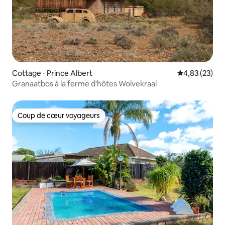
Cottage ⋅ Prince Albert
Évaluation mo
4,83 (23)
Granaatbos à la ferme d'hôtes Wolvekraal
Coup de cœur voyageurs
Coup de cœur voyageurs