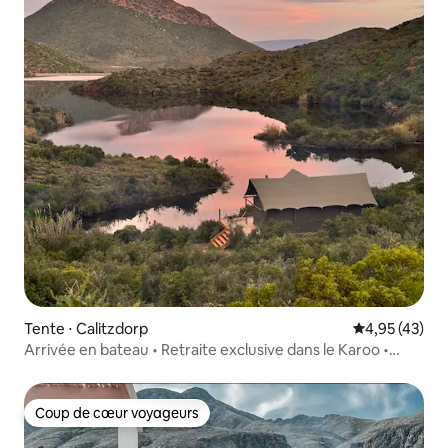
Tente ⋅ Calitzdorp
Évaluation mo
4,95 (43)
Arrivée en bateau • Retraite exclusive dans le Karoo •
Jacuzzi
Coup de cœur voyageurs
Coup de cœur voyageurs