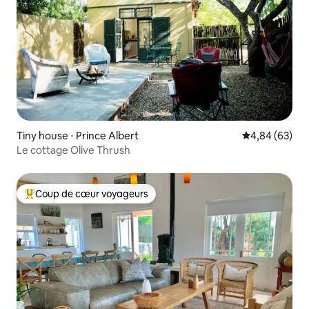
Tiny house ⋅ Prince Albert
Évaluation mo
4,84 (63)
Le cottage Olive Thrush
Coup de cœur voyageurs
Coups de cœur voyageurs les plus appréciés