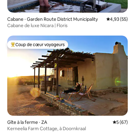
Cabane ⋅ Garden Route District Municipality
Évaluation mo
4,93 (55)
Cabane de luxe Nicara | Floris
Coup de cœur voyageurs
Coups de cœur voyageurs les plus appréciés
Gîte à la ferme ⋅ ZA
Évaluation
5 (67)
Kerneelia Farm Cottage, à Doornkraal