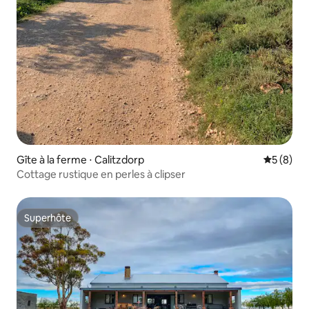
Gîte à la ferme ⋅ Calitzdorp
Évaluatio
5 (8)
Cottage rustique en perles à clipser
Superhôte
Superhôte