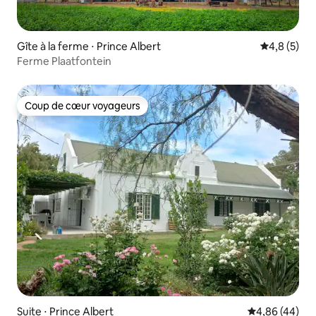
Gîte à la ferme ⋅ Prince Albert
Évaluation 
4,8 (5)
Ferme Plaatfontein
Coup de cœur voyageurs
Coup de cœur voyageurs
Suite ⋅ Prince Albert
Évaluation mo
4,86 (44)