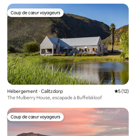
Coup de cœur voyageurs
Coup de cœur voyageurs
Hébergement ⋅ Calitzdorp
Évaluation
5 (12)
The Mulberry House, escapade à Buffelskloof
Coup de cœur voyageurs
Coup de cœur voyageurs