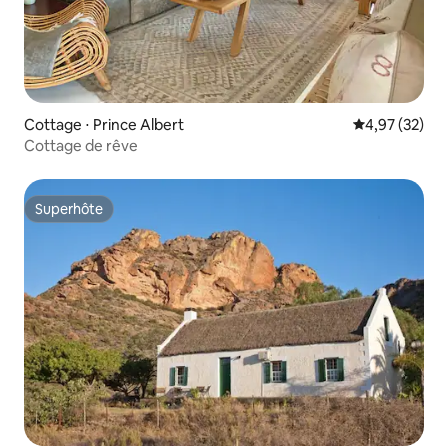
Cottage ⋅ Prince Albert
Évaluation mo
4,97 (32)
Cottage de rêve
Superhôte
Superhôte