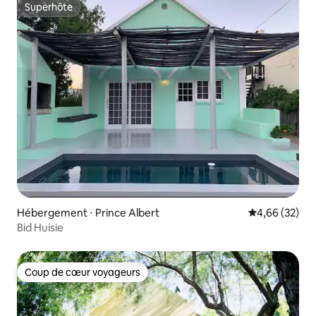
Superhôte
Superhôte
Hébergement ⋅ Prince Albert
Évaluation mo
4,66 (32)
Bid Huisie
Coup de cœur voyageurs
Coup de cœur voyageurs