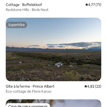
Cottage ⋅ Buffelskloof
Évaluation mo
4,77 (71)
Redstone Hills - Birds Nest
Superhôte
Superhôte
Gîte à la ferme ⋅ Prince Albert
Évaluation mo
4,82 (22)
Éco-cottage de Floris Karoo
Coup de cœur voyageurs