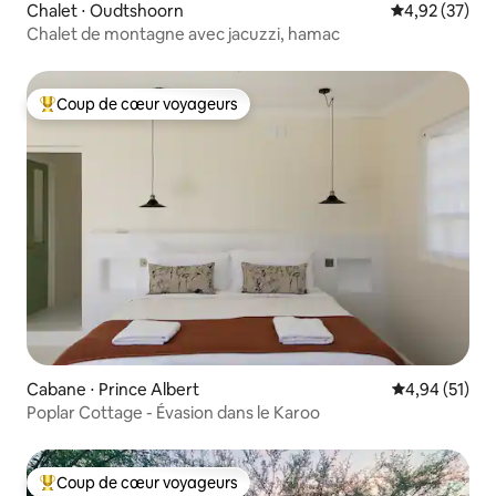
Chalet ⋅ Oudtshoorn
Évaluation mo
4,92 (37)
Chalet de montagne avec jacuzzi, hamac
Coup de cœur voyageurs
Coups de cœur voyageurs les plus appréciés
Cabane ⋅ Prince Albert
Évaluation mo
4,94 (51)
Poplar Cottage - Évasion dans le Karoo
Coup de cœur voyageurs
Coups de cœur voyageurs les plus appréciés