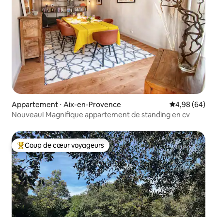
Appartement ⋅ Aix-en-Provence
Évaluation mo
4,98 (64)
Nouveau! Magnifique appartement de standing en cv
Coup de cœur voyageurs
Coups de cœur voyageurs les plus appréciés