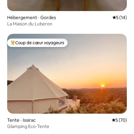
Hébergement ⋅ Gordes
Évaluation
5 (14)
La Maison du Luberon
Coup de cœur voyageurs
Coups de cœur voyageurs les plus appréciés
Tente ⋅ Issirac
Évaluation
5 (70)
Glamping Eco-Tente