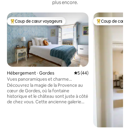
plus encore.
Coup de cœur voyageurs
Coup de cœur 
Coups de cœur voyageurs les plus appréciés
Coups de cœur vo
Hébergement ⋅ Gordes
Évaluation moyenne sur la b
5 (44)
Vues panoramiques et charme
provençal dans le centre de Gordes
Découvrez la magie de la Provence au
cœur de Gordes, où la fontaine
historique et le château sont juste à côté
de chez vous. Cette ancienne galerie
d'art rénovée avec soin capture le
charme provençal avec une cuisine aux
accents de cuivre, une chambre
romantique, des antiquités et des
œuvres d'art locales qui remplissent