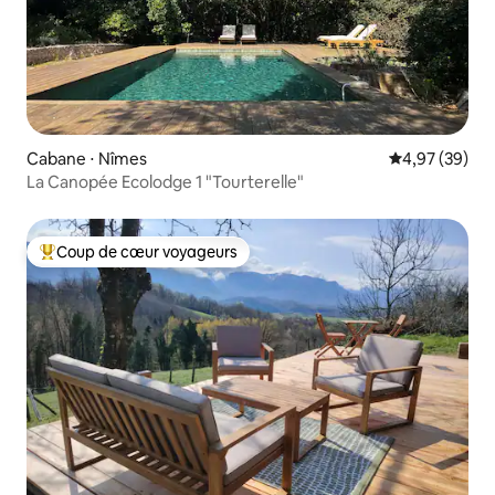
Cabane ⋅ Nîmes
Évaluation mo
4,97 (39)
La Canopée Ecolodge 1 "Tourterelle"
Coup de cœur voyageurs
Coups de cœur voyageurs les plus appréciés