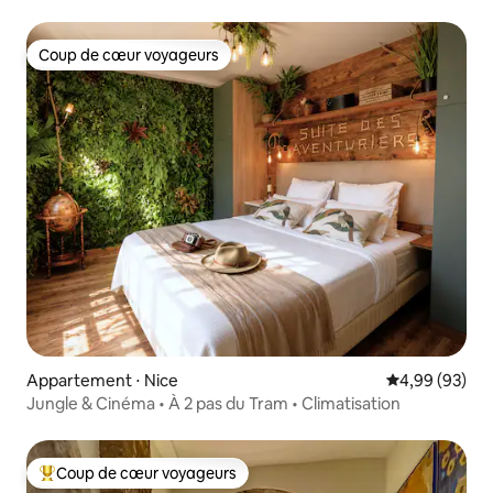
Coup de cœur voyageurs
Coup de cœur voyageurs
Appartement ⋅ Nice
Évaluation mo
4,99 (93)
Jungle & Cinéma • À 2 pas du Tram • Climatisation
Coup de cœur voyageurs
Coups de cœur voyageurs les plus appréciés