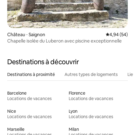
Château ⋅ Saignon
Évaluation mo
4,94 (54)
Chapelle isolée du Luberon avec piscine exceptionnelle
Destinations à découvrir
Destinations à proximité
Autres types de logements
Lie
Barcelone
Florence
Locations de vacances
Locations de vacances
Nice
Lyon
Locations de vacances
Locations de vacances
Marseille
Milan
Locations de vacances
Locations de vacances