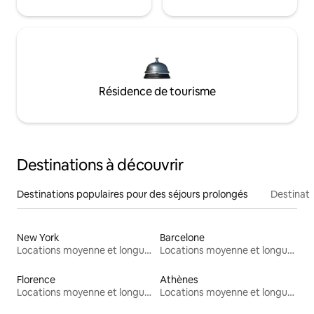
Résidence de tourisme
Destinations à découvrir
Destinations populaires pour des séjours prolongés
Destinati
New York
Barcelone
Locations moyenne et longue durée
Locations moyenne et longue durée
Florence
Athènes
Locations moyenne et longue durée
Locations moyenne et longue durée