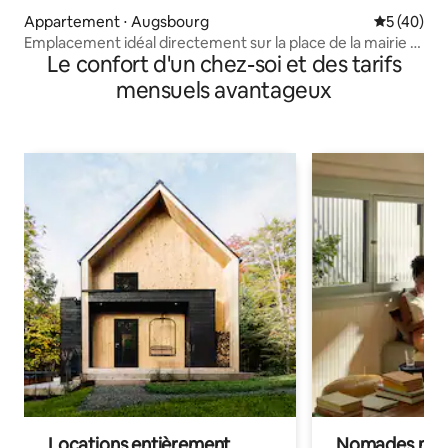
Appartement ⋅ Augsbourg
Évaluation
5 (40)
Emplacement idéal directement sur la place de la mairie •
Le confort d'un chez-soi et des tarifs
Wi-Fi haut débit
mensuels avantageux
Locations entièrement
Nomades num