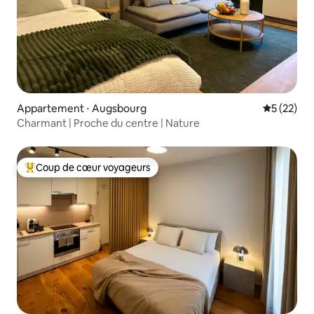
Appartement ⋅ Augsbourg
Évaluation
5 (22)
Charmant | Proche du centre | Nature
Coup de cœur voyageurs
Coups de cœur voyageurs les plus appréciés