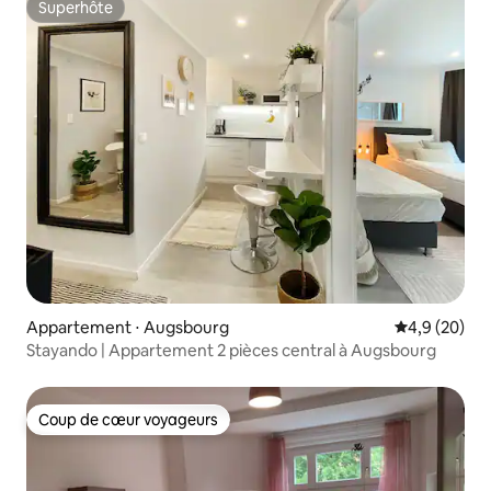
Superhôte
Superhôte
Appartement ⋅ Augsbourg
Évaluation m
4,9 (20)
Stayando | Appartement 2 pièces central à Augsbourg
Coup de cœur voyageurs
Coup de cœur voyageurs