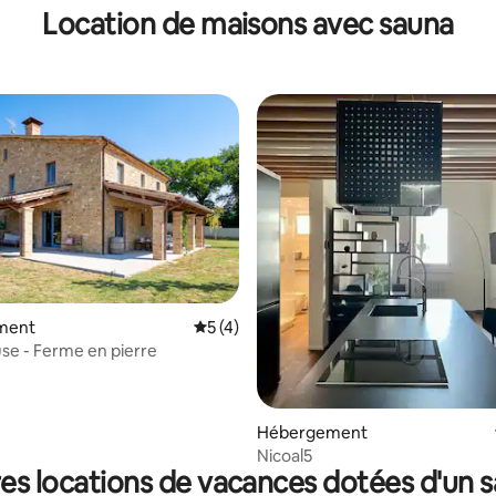
Location de maisons avec sauna
ment
Évaluation moyenne sur la base de 4 co
5 (4)
se - Ferme en pierre
Hébergement
Nicoal5
es locations de vacances dotées d'un 