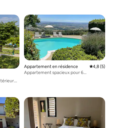
Appartement en résidence
Évaluation moyenne 
4,8 (5)
Appartement spacieux pour 6
personnes avec piscine Le Marche
extérieure