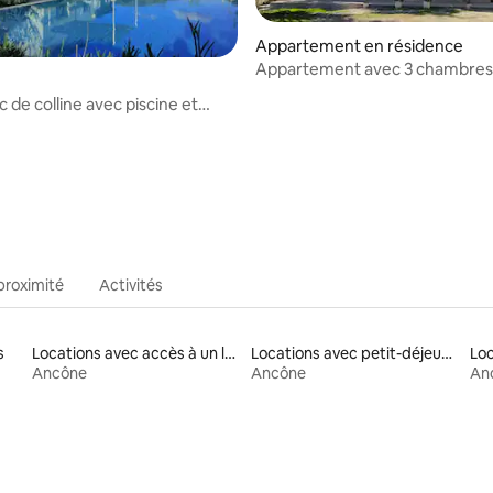
Appartement en résidence
Appartement avec 3 chambres, 8
sauna
anc de colline avec piscine et
 sur la base de 14 commentaires : 5 sur 5
proximité
Activités
s
Locations avec accès à un lac
Locations avec petit-déjeuner
Loc
Ancône
Ancône
An