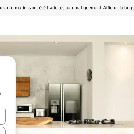
nes informations ont été traduites automatiquement. 
Afficher la lang
s
hes vers le haut et vers le bas pour les parcourir ou en appuyant et en fai