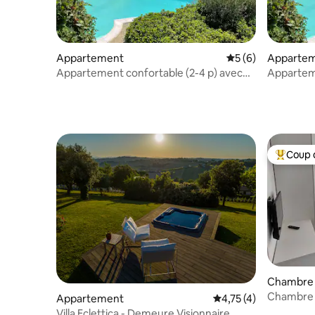
Appartement
Évaluation moyenn
5 (6)
Apparte
Appartement confortable (2-4 p) avec
Apparteme
piscine Le Marche
Italie
Coup 
Coups de
Chambre 
Chambre 3
Appartement
Évaluation moyenne s
4,75 (4)
salle et 
Villa Eclettica - Demeure Visionnaire