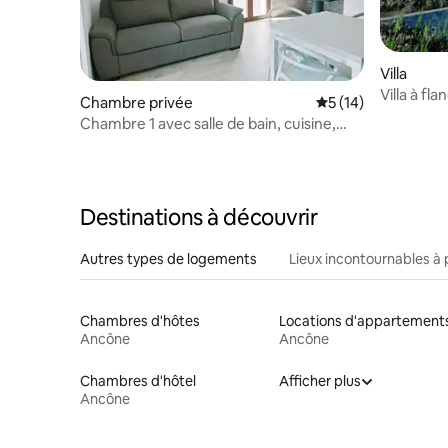
Villa
Villa à fl
Chambre privée
Évaluation moyenne
5 (14)
jacuzzi -
Chambre 1 avec salle de bain, cuisine,
salle et sauna partagés
Destinations à découvrir
Autres types de logements
Lieux incontournables à 
Chambres d'hôtes
Locations d'appartement
Ancône
Ancône
Chambres d'hôtel
Afficher plus
Ancône