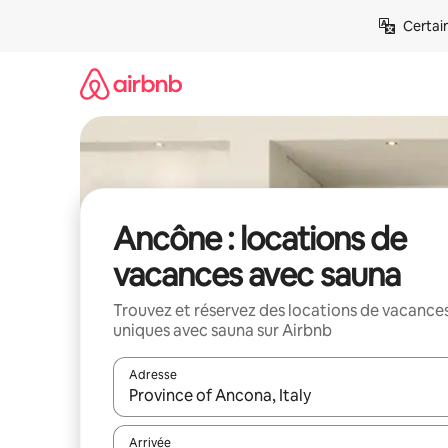
Aller
Certai
directement
au
contenu
Ancône : locations de
vacances avec sauna
Trouvez et réservez des locations de vacance
uniques avec sauna sur Airbnb
Adresse
Lorsque les résultats s'affichent, utilisez les flèc
Arrivée