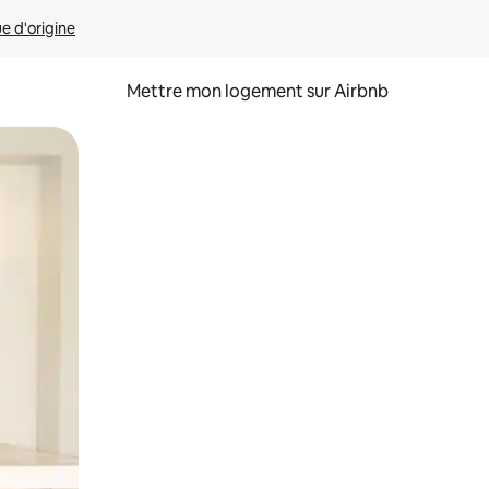
ue d'origine
Mettre mon logement sur Airbnb
sant glisser.