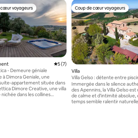
 cœur voyageurs
Coup de cœur voyageurs
 cœur voyageurs
Coup de cœur voyageurs
ment
Évaluation moyenne sur la base de 7 co
5 (7)
ttica - Demeure géniale
Villa
 à Dimora Geniale, une
Villa Gelso : détente entre pisc
suite-appartement située dans
et nature
Immergée dans le silence auth
clettica Dimore Creative, une villa
des Apennins, la Villa Gelso est
 nichée dans les collines
de calme et d'intimité absolue, 
de la région des Marches.
temps semble ralentir naturelle
ur ceux qui recherchent la
l'extérieur, la piscine privée et
e confort et l'inspiration, cette
panoramique avec vue dégagée
 allie le charme de
collines environnantes offre de
e sur la base de 6 commentaires : 5 sur 5
cture d'époque à des espaces
moments de pure détente. Les
els et soigneusement
intérieurs, chaleureux et accuei
rches,
le sauna privé créent une atm