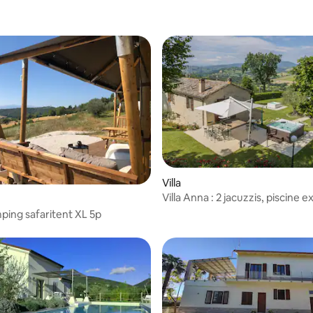
Villa
Villa Anna : 2 jacuzzis, piscine 
chauffée, sauna, salle de sport
ping safaritent XL 5p