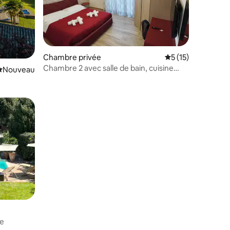
mmentaires : 5 sur 5
Chambre privée
Évaluation moyenne
5 (15)
Chambre 2 avec salle de bain, cuisine
Nouvel hébergement
Nouveau
salle et sauna partagé
taires : 4,97 sur 5
ve