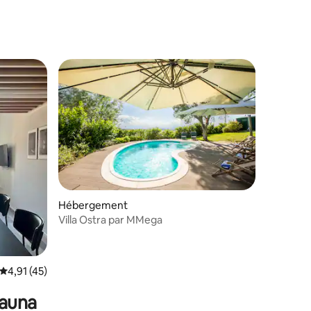
mmentaires : 5 sur 5
Hébergement
Villa Ostra par MMega
Évaluation moyenne sur la base de 45 commentaires : 4,91 sur 5
4,91 (45)
sauna