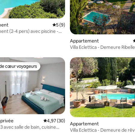
e sur la base de 6 commentaires : 5 sur 5
ment
Évaluation moyenne sur la base de 9 co
5 (9)
nt (2-4 pers) avec piscine -
Appartement
Villa Eclettica - Demeure Ribelle
de cœur voyageurs
 cœur voyageurs les plus appréciés
privée
Évaluation moyenne sur la base de 30 commen
4,97 (30)
Appartement
 avec salle de bain, cuisine
ur la base de 4 commentaires : 4,75 sur 5
Villa Eclettica - Demeure de rê
sauna partagé