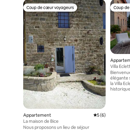
Coup de cœur voyageurs
Coup de
Coup de cœur voyageurs
Coup de
Apparte
Villa Ecle
Bienvenue
élégante 
la Villa E
historique
paisibles 
Conçue po
détente, l
résidence
Appartement
Évaluation moyenn
5 (6)
l'archite
La maison de Bice
fonctionn
Nous proposons un lieu de séjour
aménagés. Située au cœur des Ma