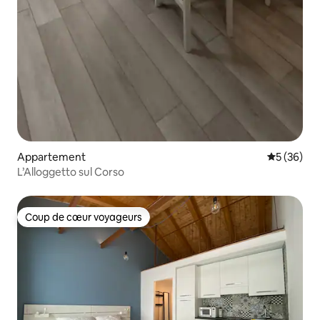
Appartement
Évaluation
5 (36)
L’Alloggetto sul Corso
Coup de cœur voyageurs
Coup de cœur voyageurs