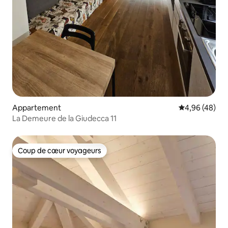
Appartement
Évaluation mo
4,96 (48)
La Demeure de la Giudecca 11
Coup de cœur voyageurs
Coup de cœur voyageurs