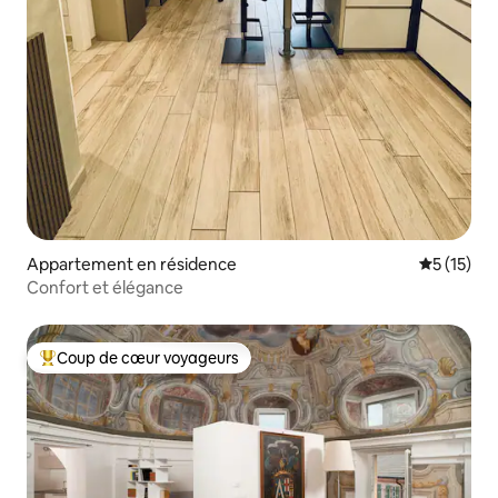
Appartement en résidence
Évaluation
5 (15)
Confort et élégance
Coup de cœur voyageurs
Coups de cœur voyageurs les plus appréciés