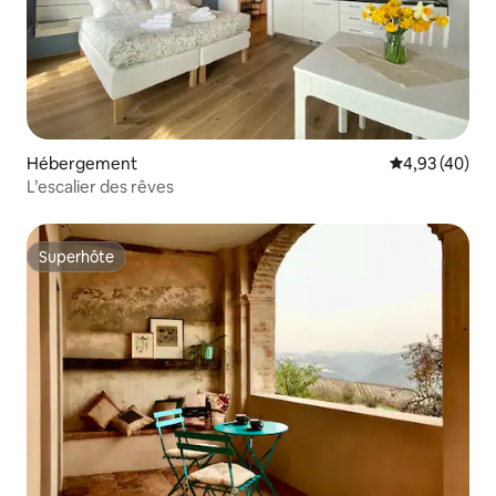
Hébergement
Évaluation mo
4,93 (40)
L’escalier des rêves
Superhôte
Superhôte