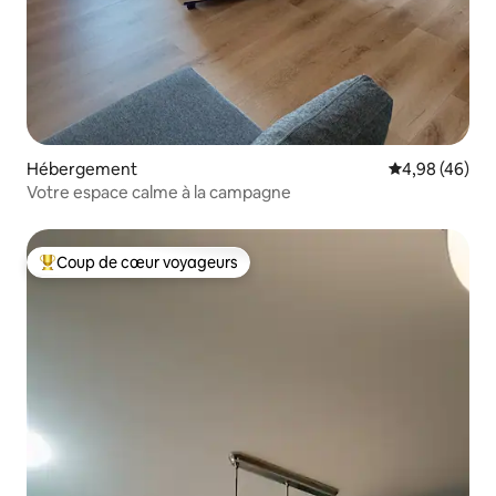
Hébergement
Évaluation mo
4,98 (46)
Votre espace calme à la campagne
Coup de cœur voyageurs
Coups de cœur voyageurs les plus appréciés