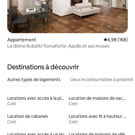
Appartement
Évaluation moy
4,98 (168)
Le dôme Rubatti-Tornaforte: Apollo et ses muses
Destinations à découvrir
Autres types de logements
Lieux incontournables à proximit
Locations avec accès à la plage
Location de maisons de vacances
Coni
Coni
Location de cabanes
Locations avec lit à hauteur adaptée
Coni
Coni
Locations avec accès à un lac
Locations de maisons de ville