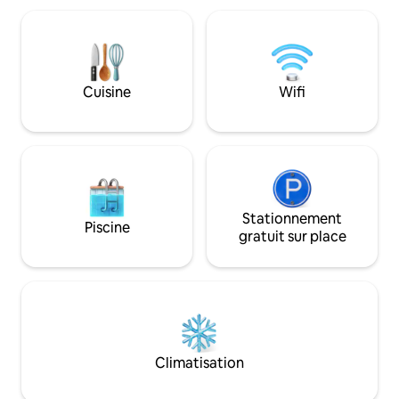
spectaculaire à 360* sur un paysage plat,
historiques, les ate
des collines et les Alpes. Entourée de
cafés au charme i
forêts tranquilles et de sentiers pour
paix où se sentir 
faire des promenades relaxantes ou de
maison, avec tout
la randonnée. Un terrain de golf est à
vivre une expérie
Cuisine
Wifi
seulement quelques minutes en voiture
inoubliable.
d'ici.
Stationnement
Piscine
gratuit sur place
Climatisation