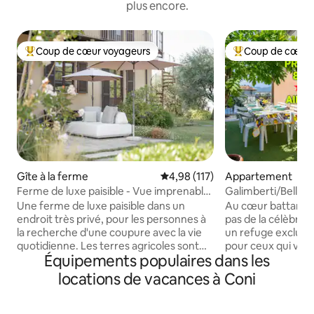
plus encore.
Coup de cœur voyageurs
Coup de cœur 
Coups de cœur voyageurs les plus appréciés
Coups de cœur vo
Gîte à la ferme
Évaluation moyenne sur la base 
4,98 (117)
Appartement
Ferme de luxe paisible - Vue imprenable
Galimberti/Bellavi
sur les Alpes
[Espace détente]
Une ferme de luxe paisible dans un
Au cœur battant 
endroit très privé, pour les personnes à
pas de la célèbre «
la recherche d'une coupure avec la vie
un refuge exclusi
quotidienne. Les terres agricoles sont
pour ceux qui veu
Équipements populaires dans les
principalement constituées d'oliviers
renoncer au confort. Réveillez
disposés le long de terrasses à flanc de
avec la lumière du 
locations de vacances à Coni
coteau, de buissons de myrtilles et de
environnements so
pruniers. La propriété est située sur un
moindres détails, puis perdez-vous dans
point panoramique avec une vue
les merveilles de l