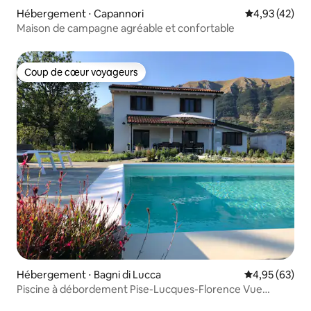
Hébergement ⋅ Capannori
Évaluation mo
4,93 (42)
Maison de campagne agréable et confortable
Coup de cœur voyageurs
Coup de cœur voyageurs
Hébergement ⋅ Bagni di Lucca
Évaluation mo
4,95 (63)
Piscine à débordement Pise-Lucques-Florence Vue
panoramique