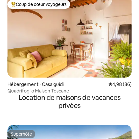
Coup de cœur voyageurs
Coups de cœur voyageurs les plus appréciés
Hébergement ⋅ Casalguidi
Évaluation mo
4,98 (86)
Quadrifoglio Maison Toscane
Location de maisons de vacances
privées
Superhôte
Superhôte