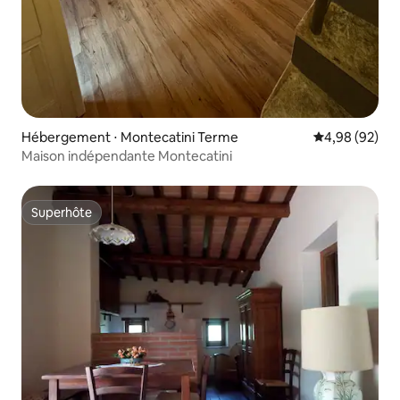
Hébergement ⋅ Montecatini Terme
Évaluation mo
4,98 (92)
Maison indépendante Montecatini
Superhôte
Superhôte