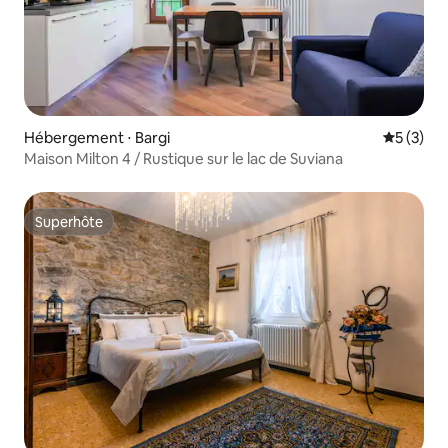
Hébergement ⋅ Bargi
Évaluatio
5 (3)
Maison Milton 4 / Rustique sur le lac de Suviana
Superhôte
Superhôte