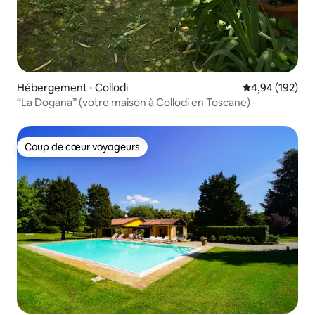
Hébergement ⋅ Collodi
Évaluation moy
4,94 (192)
“La Dogana” (votre maison à Collodi en Toscane)
Coup de cœur voyageurs
Coup de cœur voyageurs