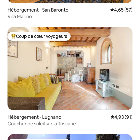
Hébergement ⋅ San Baronto
Évaluation mo
4,65 (57)
Villa Marino
Coup de cœur voyageurs
Coups de cœur voyageurs les plus appréciés
Hébergement ⋅ Lugnano
Évaluation mo
4,93 (91)
Coucher de soleil sur la Toscane