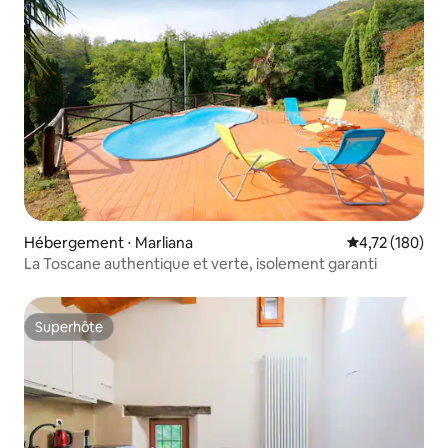
Hébergement ⋅ Marliana
Évaluation moy
4,72 (180)
La Toscane authentique et verte, isolement garanti
Superhôte
Superhôte