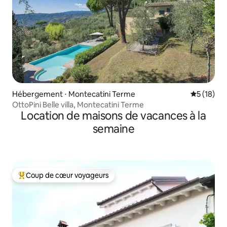
Hébergement ⋅ Montecatini Terme
Évaluation
5 (18)
OttoPini Belle villa, Montecatini Terme
Location de maisons de vacances à la
semaine
Coup de cœur voyageurs
Coups de cœur voyageurs les plus appréciés