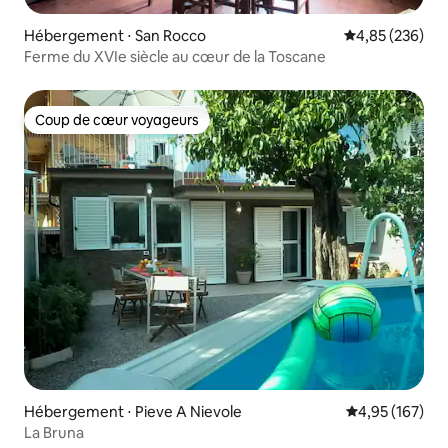
Hébergement ⋅ San Rocco
Évaluation moy
4,85 (236)
Ferme du XVIe siècle au cœur de la Toscane
Coup de cœur voyageurs
Coup de cœur voyageurs
Hébergement ⋅ Pieve A Nievole
Évaluation moy
4,95 (167)
La Bruna