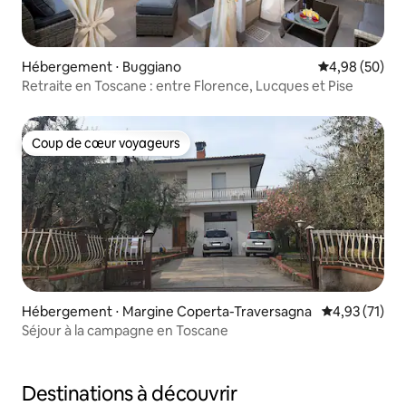
Hébergement ⋅ Buggiano
Évaluation mo
4,98 (50)
Retraite en Toscane : entre Florence, Lucques et Pise
Coup de cœur voyageurs
Coup de cœur voyageurs
Hébergement ⋅ Margine Coperta-Traversagna
Évaluation mo
4,93 (71)
Séjour à la campagne en Toscane
Destinations à découvrir