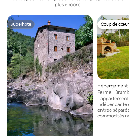
plus encore.
Superhôte
Coup de cœur vo
Superhôte
Coup de cœur vo
Hébergement ⋅ Pis
Ferme Il Bramito
L'appartement est
indépendante de l
entrée séparée et 
commodités nécessa
dans une zone rura
et de collines, et
relaxante au conta