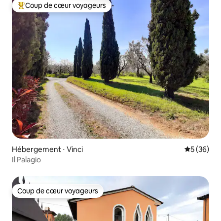
Coup de cœur voyageurs
Coups de cœur voyageurs les plus appréciés
Hébergement ⋅ Vinci
Évaluation
5 (36)
Il Palagio
Coup de cœur voyageurs
Coup de cœur voyageurs