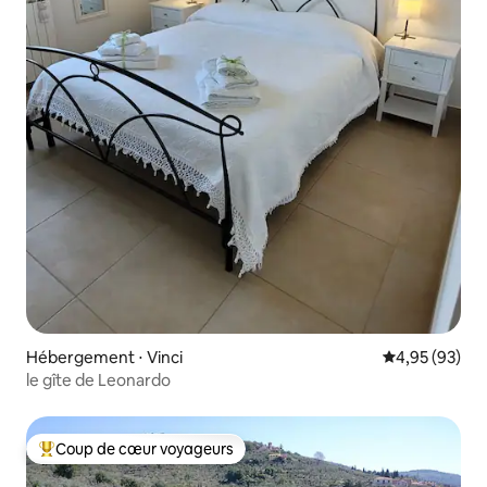
Hébergement ⋅ Vinci
Évaluation mo
4,95 (93)
le gîte de Leonardo
Coup de cœur voyageurs
Coups de cœur voyageurs les plus appréciés