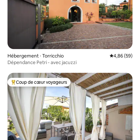
Hébergement ⋅ Torricchio
Évaluation mo
4,86 (59)
Dépendance Petri - avec jacuzzi
Coup de cœur voyageurs
Coups de cœur voyageurs les plus appréciés