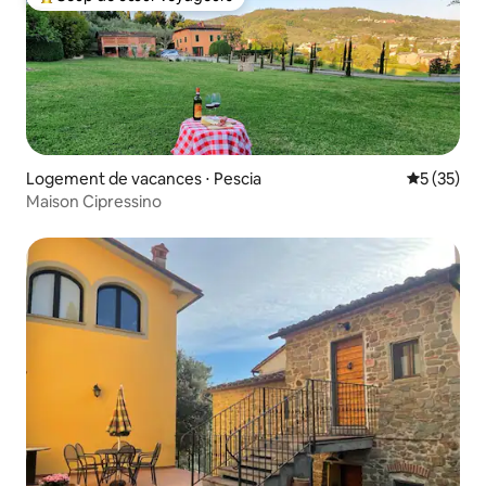
Coups de cœur voyageurs les plus appréciés
Logement de vacances ⋅ Pescia
Évaluation
5 (35)
Maison Cipressino