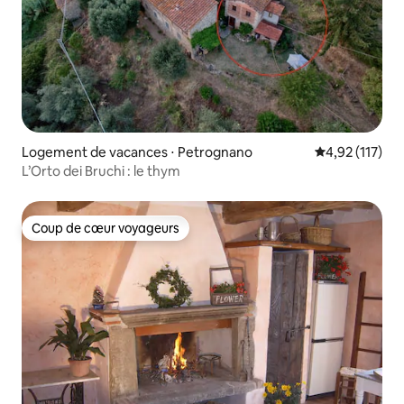
Logement de vacances ⋅ Petrognano
Évaluation moy
4,92 (117)
L’Orto dei Bruchi : le thym
Coup de cœur voyageurs
Coup de cœur voyageurs