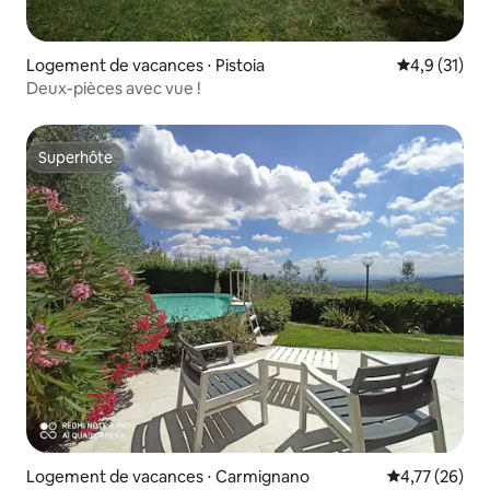
Logement de vacances ⋅ Pistoia
Évaluation m
4,9 (31)
Deux-pièces avec vue !
Superhôte
Superhôte
Logement de vacances ⋅ Carmignano
Évaluation mo
4,77 (26)