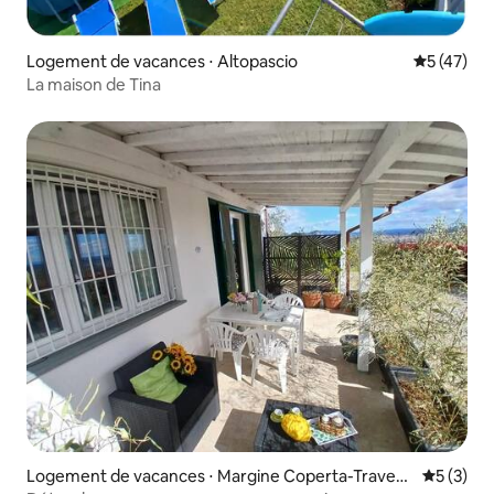
Logement de vacances ⋅ Altopascio
Évaluation
5 (47)
La maison de Tina
Logement de vacances ⋅ Margine Coperta-Travers
Évaluatio
5 (3)