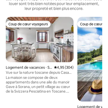
louer sont très bien notées pour leur emplacement,
leur propreté et bien plus encore.
Coup de cœur voyageurs
Coup de cœur vo
Coup de cœur voyageurs
Coup de cœur vo
Logement de vacances ⋅ So
Évaluation moyenne sur la base 
4,95 (304)
rana
Vue sur la nature toscane depuis Casa
Gave
La maison se compose de deux
appartements dans une aile du manoir
Gave à Sorana, un petit village au cœur
de la Svizzera Pesciatina en Toscane.
Loin de la foule des villes, c'est l'endroit
idéal pour s'évader et se détendre.
Admirez les plafonds à poutres en bois
Logement de vaca