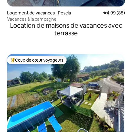
Logement de vacances ⋅ Pescia
Évaluation mo
4,99 (88)
Vacances à la campagne
Location de maisons de vacances avec
terrasse
Coup de cœur voyageurs
Coups de cœur voyageurs les plus appréciés