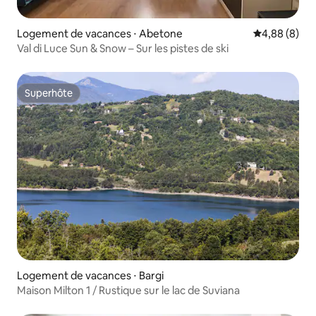
Logement de vacances ⋅ Abetone
Évaluation m
4,88 (8)
Val di Luce Sun & Snow – Sur les pistes de ski
Superhôte
Superhôte
Logement de vacances ⋅ Bargi
Maison Milton 1 / Rustique sur le lac de Suviana