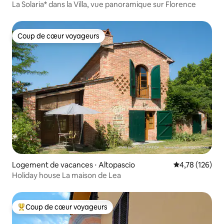
La Solaria* dans la Villa, vue panoramique sur Florence
Coup de cœur voyageurs
Coup de cœur voyageurs
Logement de vacances ⋅ Altopascio
Évaluation moy
4,78 (126)
Holiday house La maison de Lea
Coup de cœur voyageurs
Coups de cœur voyageurs les plus appréciés