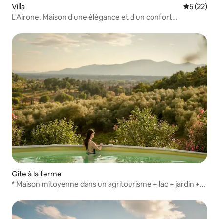
Villa
Évaluation
5 (22)
L'Airone. Maison d'une élégance et d'un confort
particuliers
Gîte à la ferme
* Maison mitoyenne dans un agritourisme + lac + jardin +
piscine