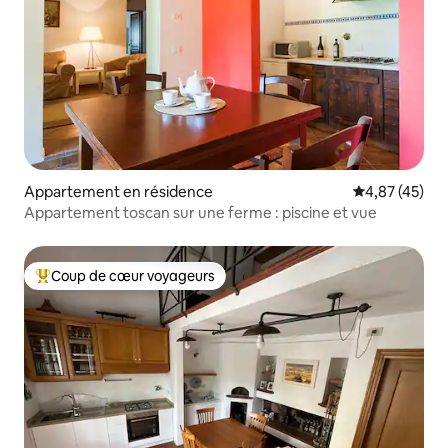
Appartement en résidence
Évaluation mo
4,87 (45)
Appartement toscan sur une ferme : piscine et vue
Coup de cœur voyageurs
Coups de cœur voyageurs les plus appréciés