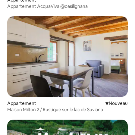
Appartement AcquaViva @oasilignana
Appartement
Nouvel hébe
Nouveau
Maison Milton 2 / Rustique sur le lac de Suviana