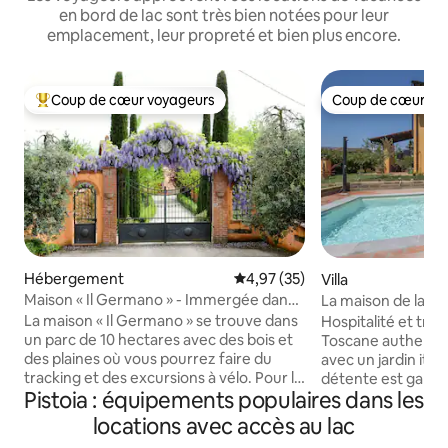
en bord de lac sont très bien notées pour leur
emplacement, leur propreté et bien plus encore.
Coup de cœur voyageurs
Coup de cœur vo
Coups de cœur voyageurs les plus appréciés
Coup de cœur vo
Hébergement
Évaluation moyenne sur la base
4,97 (35)
Villa
Maison « Il Germano » - Immergée dans
La maison de la Gu
une réserve naturelle
Pool Tuscany
La maison « Il Germano » se trouve dans
Hospitalité et trad
un parc de 10 hectares avec des bois et
Toscane authenti
des plaines où vous pourrez faire du
avec un jardin itali
tracking et des excursions à vélo. Pour la
détente est garant
Pistoia : équipements populaires dans les
détente, il y a une piscine moderne et un
une piscine et un
agréable petit lac. Dans le parc naturel,
plein air. Intérieur
locations avec accès au lac
oasis d'espèces d'oiseaux protégées,
2 chambres doubles