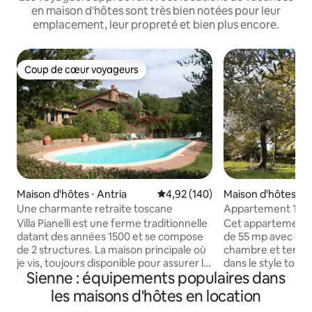
en maison d'hôtes sont très bien notées pour leur
emplacement, leur propreté et bien plus encore.
Coup de cœur voyageurs
Coup de cœur voyageurs
Maison d'hôtes ⋅ Antria
Évaluation moyenne sur la base 
4,92 (140)
Maison d'hôtes ⋅ 
Une charmante retraite toscane
Appartement 1 en
toscane
Villa Pianelli est une ferme traditionnelle
Cet appartement 
datant des années 1500 et se compose
de 55 mp avec cuisi
de 2 structures. La maison principale où
chambre et terrasse
je vis, toujours disponible pour assurer le
dans le style tosc
Sienne : équipements populaires dans
bon déroulement de votre séjour et
pierres et des bois
l'appartement Garden. Les deux sont
voiture de la mer, 
les maisons d'hôtes en location
complètement indépendants avec des
2 heures de Rome 