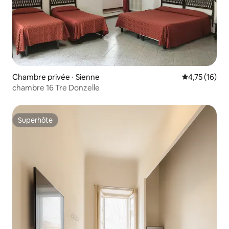
Chambre privée ⋅ Sienne
Évaluation mo
4,75 (16)
chambre 16 Tre Donzelle
Superhôte
Superhôte