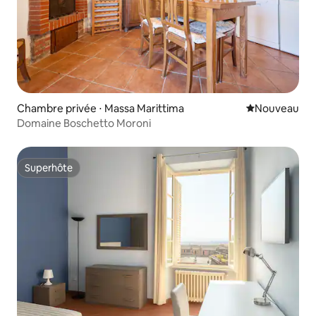
Chambre privée ⋅ Massa Marittima
Nouvel hébe
Nouveau
Domaine Boschetto Moroni
Superhôte
Superhôte