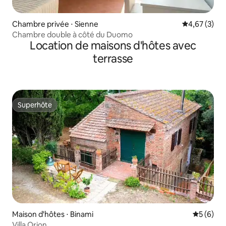
Chambre privée ⋅ Sienne
Évaluation m
4,67 (3)
Chambre double à côté du Duomo
Location de maisons d'hôtes avec
terrasse
Superhôte
Superhôte
Maison d'hôtes ⋅ Binami
Évaluatio
5 (6)
Villa Orion