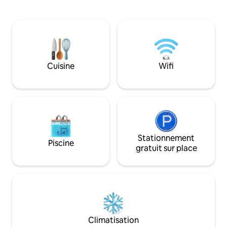
entrées séparées. L'appartement
minutes du centre
Garden est composé de 5 pièces au rez-
vous avez toutes 
de-chaussée, les intérieurs ont conservé
(épicerie, banque,
les caractéristiques toscanes avec des
restaurants..) Vou
plafonds en briques et des poutres en
nombreuses activ
châtaignier et des sols en terre cuite. Il y
l'équitation, les ex
a 2 chambres doubles, 1 salle de bain
de plantes, la dégu
Cuisine
Wifi
avec douche, 1 salon avec un poêle à
kilomètres de plag
bois et une cuisine ouverte - salle à
observer les oisea
manger. La cuisine est équipée d'un
sauvages.
réfrigérateur, d'un four et d'une plaque
de cuisson en céramique. Depuis le
salon, vous accédez à la salle de spa avec
sauna et de là à un jardin en terrasse
complet avec barbecue. La piscine est
Stationnement
Piscine
de 8 m x 16 m et est ouverte de mai à
gratuit sur place
septembre, meublée avec des chaises
longues,un espace b.b.q et une grande
pergola couverte avec tables à manger
et chaises. La Villa Pianelli est isolée dans
un coin tranquille de la campagne
toscane, nichée dans les collines
d'Arezzo, entourée de vignobles,
Climatisation
d'oliveraies et de forêts de chênes. Nous