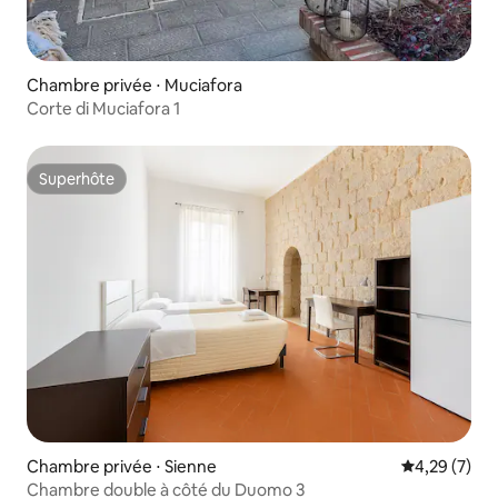
Chambre privée ⋅ Muciafora
Corte di Muciafora 1
Superhôte
Superhôte
Chambre privée ⋅ Sienne
Évaluation m
4,29 (7)
Chambre double à côté du Duomo 3