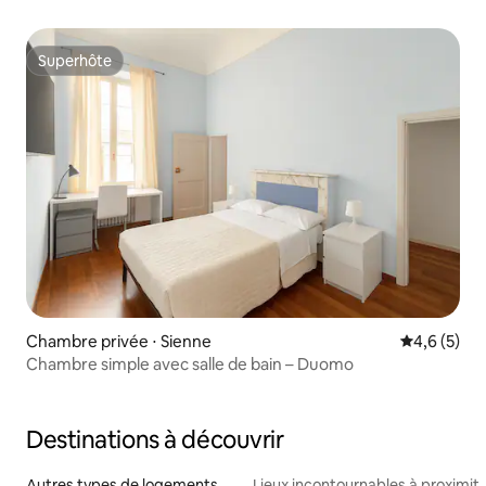
Superhôte
Superhôte
Chambre privée ⋅ Sienne
Évaluation 
4,6 (5)
Chambre simple avec salle de bain – Duomo
Destinations à découvrir
Autres types de logements
Lieux incontournables à proximit