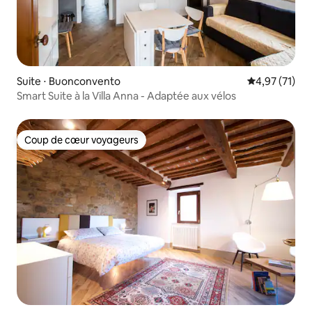
Suite ⋅ Buonconvento
Évaluation mo
4,97 (71)
Smart Suite à la Villa Anna - Adaptée aux vélos
Coup de cœur voyageurs
Coup de cœur voyageurs