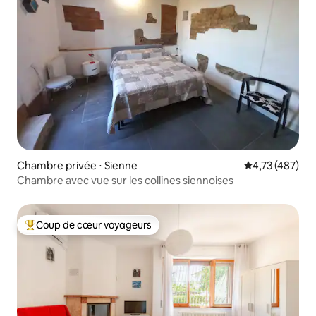
Chambre privée ⋅ Sienne
Évaluation moy
4,73 (487)
Chambre avec vue sur les collines siennoises
Coup de cœur voyageurs
Coups de cœur voyageurs les plus appréciés