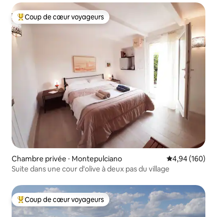
Coup de cœur voyageurs
Coups de cœur voyageurs les plus appréciés
Chambre privée ⋅ Montepulciano
Évaluation moy
4,94 (160)
Suite dans une cour d'olive à deux pas du village
Coup de cœur voyageurs
Coups de cœur voyageurs les plus appréciés