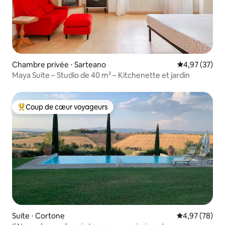
Chambre privée ⋅ Sarteano
Évaluation mo
4,97 (37)
Maya Suite – Studio de 40 m² – Kitchenette et jardin
Coup de cœur voyageurs
Coups de cœur voyageurs les plus appréciés
Suite ⋅ Cortone
Évaluation mo
4,97 (78)