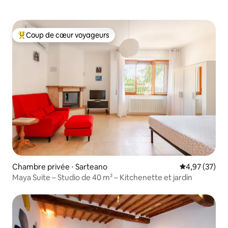
Coup de cœur voyageurs
Coups de cœur voyageurs les plus appréciés
Chambre privée ⋅ Sarteano
Évaluation mo
4,97 (37)
Maya Suite – Studio de 40 m² – Kitchenette et jardin