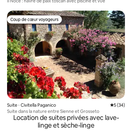
Il Noce : havre de paix toscan avec piscine et vue
Coup de cœur voyageurs
Coup de cœur voyageurs
Suite ⋅ Civitella Paganico
Évaluation
5 (34)
Suite dans la nature entre Sienne et Grosseto
Location de suites privées avec lave-
linge et sèche-linge