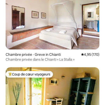
Chambre privée ⋅ Greve in Chianti
Évaluation moy
4,95 (170)
Chambre privée dans le Chianti « La Stalla »
Coup de cœur voyageurs
Coups de cœur voyageurs les plus appréciés