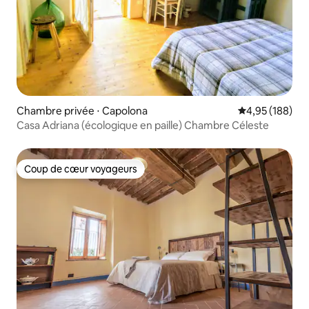
Chambre privée ⋅ Capolona
Évaluation moy
4,95 (188)
Casa Adriana (écologique en paille) Chambre Céleste
Coup de cœur voyageurs
Coup de cœur voyageurs