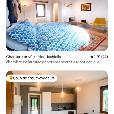
Chambre privée ⋅ Monticchiello
Évaluation mo
4,91 (22)
chambre Bellarmino panorama secret à Monticchiello
Coup de cœur voyageurs
Coups de cœur voyageurs les plus appréciés