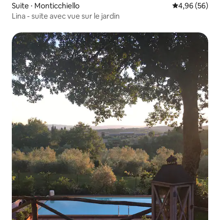
Suite ⋅ Monticchiello
Évaluation mo
4,96 (56)
Lina - suite avec vue sur le jardin