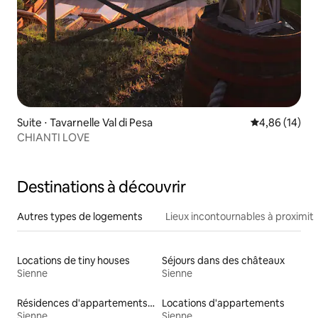
Suite ⋅ Tavarnelle Val di Pesa
Évaluation mo
4,86 (14)
CHIANTI LOVE
Destinations à découvrir
Autres types de logements
Lieux incontournables à proximit
Locations de tiny houses
Séjours dans des châteaux
Sienne
Sienne
Résidences d'appartements en location
Locations d'appartements
Sienne
Sienne