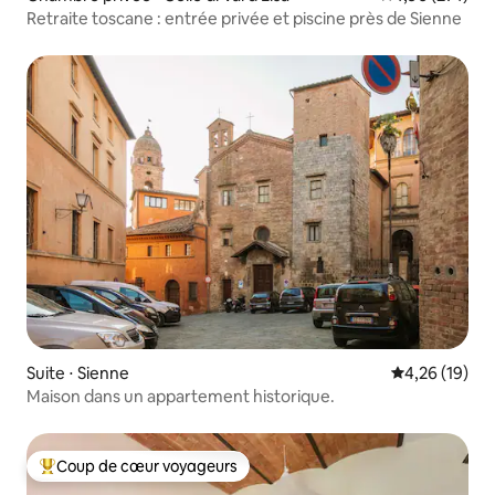
Retraite toscane : entrée privée et piscine près de Sienne
Suite ⋅ Sienne
Évaluation mo
4,26 (19)
Maison dans un appartement historique.
Coup de cœur voyageurs
Coups de cœur voyageurs les plus appréciés