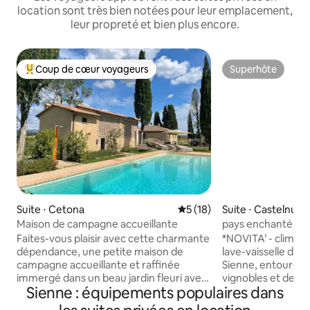
location sont très bien notées pour leur emplacement,
leur propreté et bien plus encore.
Coup de cœur voyageurs
Superhôte
Coups de cœur voyageurs les plus appréciés
Superhôte
Suite ⋅ Cetona
Évaluation moyenne sur la b
5 (18)
Suite ⋅ Castelnuo
nga
Maison de campagne accueillante
pays enchanté ave
Faites-vous plaisir avec cette charmante
*NOVITA’ - climatiseur d
dépendance, une petite maison de
lave-vaisselle dans la cuis
campagne accueillante et raffinée
Sienne, entouré d'
immergé dans un beau jardin fleuri avec
vignobles et de fo
Sienne : équipements populaires dans
des jardins biologiques et des oliviers, à
paysage de la régi
environ 2 km du centre de Cetona l’un
vrais amoureux de l