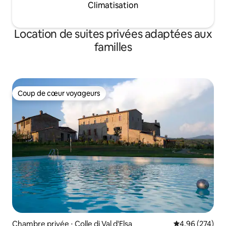
Climatisation
Location de suites privées adaptées aux
familles
Coup de cœur voyageurs
Coup de cœur voyageurs
Chambre privée ⋅ Colle di Val d'Elsa
Évaluation moy
4,96 (274)