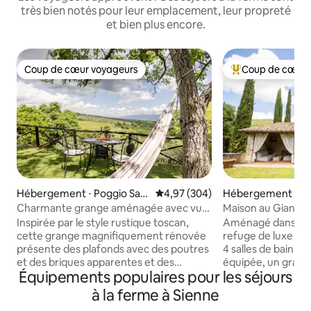
très bien notés pour leur emplacement, leur propreté
et bien plus encore.
Coup de cœur voyageurs
Coup de cœur 
Coup de cœur voyageurs
Coups de cœur vo
Hébergement ⋅ Poggio San
Évaluation moyenne sur la base 
4,97 (304)
Hébergement ⋅ S
Marco
Charmante grange aménagée avec vue
Maison au Gianni - 
sur les collines du Chianti
Inspirée par le style rustique toscan,
Aménagé dans une
cette grange magnifiquement rénovée
refuge de luxe pr
présente des plafonds avec des poutres
4 salles de bain, u
et des briques apparentes et des
équipée, un grand 
Équipements populaires pour les séjours
touches réfléchies pour un décor
privatif avec parki
élégant et confortable. Du hamac
avec canapés, un 
à la ferme à Sienne
relaxant et du barbecue en pierre dans
extérieur et une cu