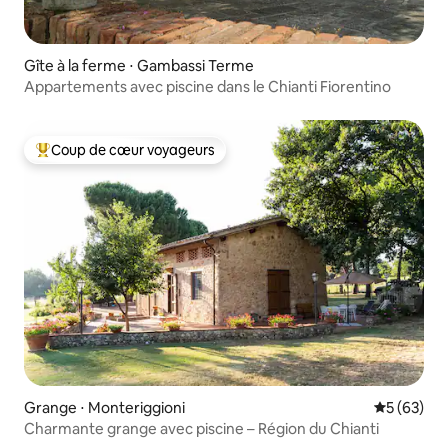
Gîte à la ferme ⋅ Gambassi Terme
Appartements avec piscine dans le Chianti Fiorentino
Coup de cœur voyageurs
Coups de cœur voyageurs les plus appréciés
Grange ⋅ Monteriggioni
Évaluation
5 (63)
Charmante grange avec piscine – Région du Chianti