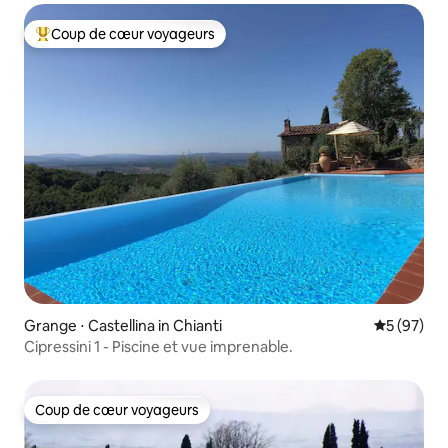
Coup de cœur voyageurs
Coups de cœur voyageurs les plus appréciés
Grange ⋅ Castellina in Chianti
Évaluation
5 (97)
Cipressini 1 - Piscine et vue imprenable.
Coup de cœur voyageurs
Coup de cœur voyageurs