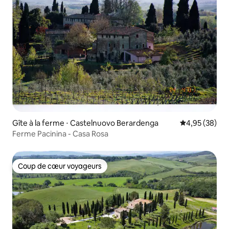
Gîte à la ferme ⋅ Castelnuovo Berardenga
Évaluation mo
4,95 (38)
Ferme Pacinina - Casa Rosa
Coup de cœur voyageurs
Coup de cœur voyageurs