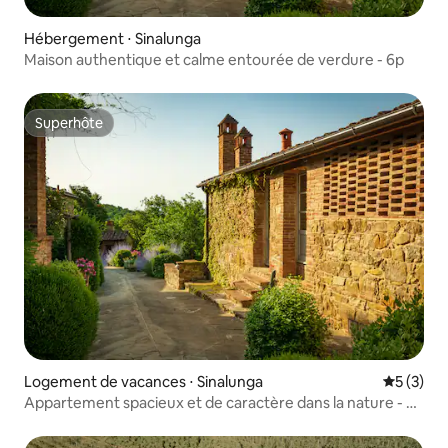
Hébergement ⋅ Sinalunga
Maison authentique et calme entourée de verdure - 6p
Superhôte
Superhôte
Logement de vacances ⋅ Sinalunga
Évaluatio
5 (3)
Appartement spacieux et de caractère dans la nature - 2
p