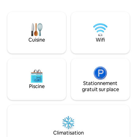
un jardin panoramique au foyer
Idéale pour ceux 
confortable, chaque espace est ouvert
expérience unique,
et accueillant. Immergée dans une paix
rustique au confo
et une tranquillité totales avec une vue
pour les familles ou
imprenable sur les collines du Chianti, à
promet des soirée
mi-chemin entre Florence, Arezzo et
étoiles, entre déte
Sienne, la grange est une base idéale
dîners en plein ai
Cuisine
Wifi
pour visiter la Toscane. Le logement
inoubliable vous a
dispose de 2 étages. L'étage supérieur
coin de paradis !
dispose de 2 chambres doubles avec
une vue magnifique sur les oliviers et
d'une salle de bains avec fenêtre et
grande douche en maçonnerie. Au rez-
de-chaussée, un salon confortable et
spacieux avec cheminée et une
Stationnement
Piscine
kitchenette avec cuisinière à gaz, un
gratuit sur place
grand réfrigérateur et un four. La
grange a des plafonds avec des poutres
apparentes et des briques. À l'extérieur,
il y a un jardin panoramique isolé où, à
l'ombre d'un noyer, vous pourrez vous
détendre sur un hamac ou griller votre
repas (y compris un authentique steak
Climatisation
local Fiorentina :-) sur le barbecue en