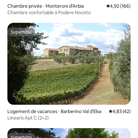
Chambre privée ⋅ Monteroni d'Arbia
Évaluation moy
4,92 (166)
Chambre confortable à Podere Noceto
Superhôte
Superhôte
Logement de vacances ⋅ Barberino Val d'Elsa
Évaluation mo
4,83 (42)
Linearis Apt C (2+2)
Superhôte