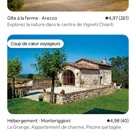
Gîte à la ferme ⋅ Arezzo
Évaluation moy
4,97 (261)
Explorez la nature dans le centre de Vigneti Chianti
Coup de cœur voyageurs
Coup de cœur voyageurs
Hébergement ⋅ Monteriggioni
Évaluation mo
4,98 (40)
La Grange, Appartement de charme, Piscine partagée