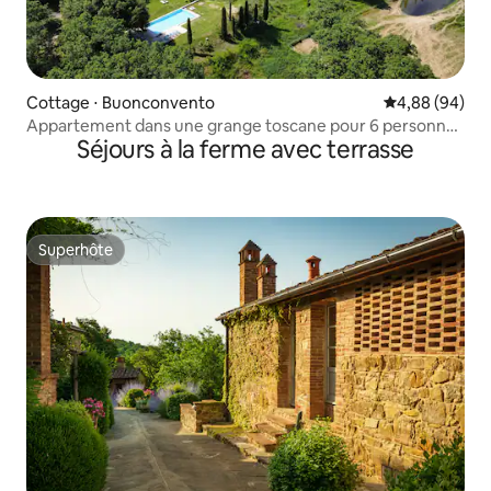
Cottage ⋅ Buonconvento
Évaluation mo
4,88 (94)
Appartement dans une grange toscane pour 6 personnes
Séjours à la ferme avec terrasse
avec piscine panoramique
Superhôte
Superhôte