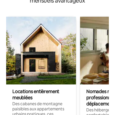
mensuels avantageux
Locations entièrement
Nomades num
meublées
professionnel
déplacement
Des cabanes de montagne
paisibles aux appartements
Des hébergem
urbains pratiques, ces