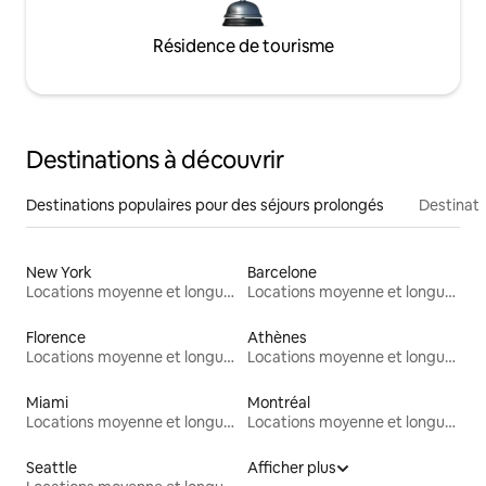
Résidence de tourisme
Destinations à découvrir
Destinations populaires pour des séjours prolongés
Destinati
New York
Barcelone
Locations moyenne et longue durée
Locations moyenne et longue durée
Florence
Athènes
Locations moyenne et longue durée
Locations moyenne et longue durée
Miami
Montréal
Locations moyenne et longue durée
Locations moyenne et longue durée
Seattle
Afficher plus