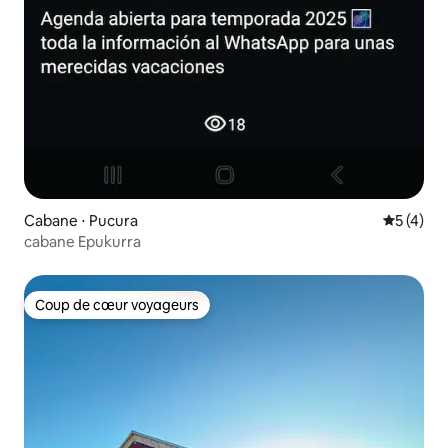
Cabane ⋅ Pucura
Évaluatio
5 (4)
cabane Epukurra
Coup de cœur voyageurs
Coup de cœur voyageurs