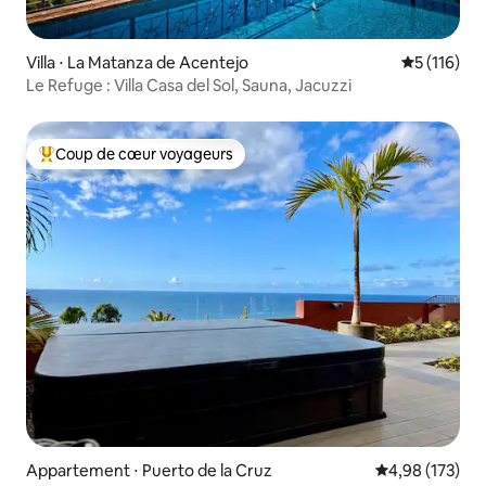
Villa ⋅ La Matanza de Acentejo
Évaluation 
5 (116)
Le Refuge : Villa Casa del Sol, Sauna, Jacuzzi
Coup de cœur voyageurs
Coups de cœur voyageurs les plus appréciés
Appartement ⋅ Puerto de la Cruz
Évaluation moy
4,98 (173)