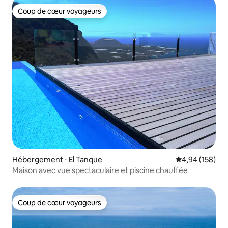
Coup de cœur voyageurs
Coup de cœur voyageurs
Hébergement ⋅ El Tanque
Évaluation moy
4,94 (158)
Maison avec vue spectaculaire et piscine chauffée
Coup de cœur voyageurs
Coup de cœur voyageurs