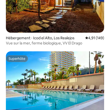
Hébergement ⋅ Icod el Alto, Los Realejos
Évaluation moy
4,91 (149)
Vue sur la mer, ferme biologique, VV El Drago
Superhôte
Superhôte