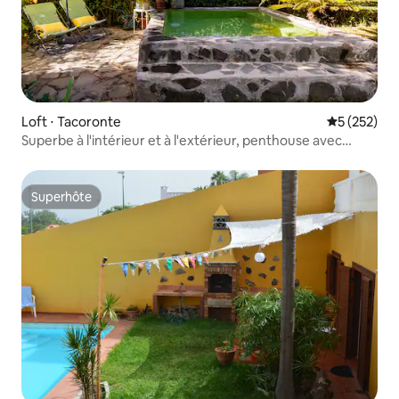
Loft ⋅ Tacoronte
Évaluation 
5 (252)
Superbe à l'intérieur et à l'extérieur, penthouse avec
terrasse et petite piscine
Superhôte
Superhôte