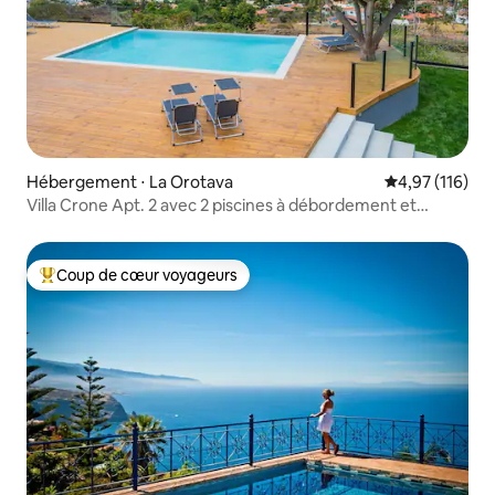
Hébergement ⋅ La Orotava
Évaluation moy
4,97 (116)
Villa Crone Apt. 2 avec 2 piscines à débordement et
jacuzzi
Coup de cœur voyageurs
Coups de cœur voyageurs les plus appréciés