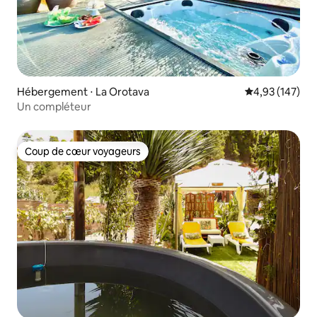
restaurants dans le quartier
Hébergement ⋅ La Orotava
Évaluation moy
4,93 (147)
Un compléteur
Coup de cœur voyageurs
Coup de cœur voyageurs