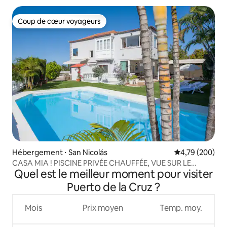
Coup de cœur voyageurs
Coup de cœur voyageurs
Hébergement ⋅ San Nicolás
Évaluation moy
4,79 (200)
CASA MIA ! PISCINE PRIVÉE CHAUFFÉE, VUE SUR LE
Quel est le meilleur moment pour visiter
TEIDE,BBQ,WIFI
Puerto de la Cruz ?
Mois
Prix moyen
Temp. moy.