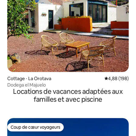
Cottage ⋅ La Orotava
Évaluation moy
4,88 (198)
Dodega el Majuelo
Locations de vacances adaptées aux
familles et avec piscine
Coup de cœur voyageurs
Coup de cœur voyageurs