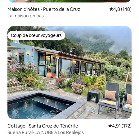
Maison d'hôtes ⋅ Puerto de la Cruz
Évaluation mo
4,8 (148)
La maison en bas
Coup de cœur voyageurs
Coup de cœur voyageurs
Cottage ⋅ Santa Cruz de Ténérife
Évaluation moy
4,91 (172)
Sueña Rural-LA NUBE à Los Realejos