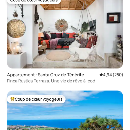
Coup de cœur voyageurs
Appartement ⋅ Santa Cruz de Ténérife
Évaluation moy
4,94 (250)
Finca Rustica Terraza. Une vie de rêve à Icod
Coup de cœur voyageurs
Coups de cœur voyageurs les plus appréciés