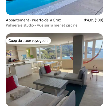
Appartement ⋅ Puerto de la Cruz
Évaluation moy
4,85 (108)
Palmeraie studio - Vue sur la mer et piscine
Coup de cœur voyageurs
Coup de cœur voyageurs