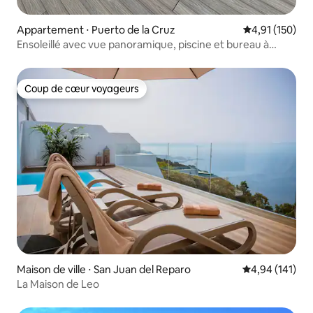
Appartement ⋅ Puerto de la Cruz
Évaluation moy
4,91 (150)
Ensoleillé avec vue panoramique, piscine et bureau à
domicile
Coup de cœur voyageurs
Coup de cœur voyageurs
Maison de ville ⋅ San Juan del Reparo
Évaluation moy
4,94 (141)
La Maison de Leo