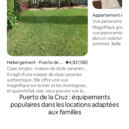
Appartement en r
Puerto de la Cruz
Vue panoramique s
incroyable
Magnifique grenie
vue panoramique i
plus un solarium p
sommet. Belle ambiance avec une
décoration spéciale
couples ou les fam
bien qu'il puisse 
Hébergement ⋅ Puerto de la
Évaluation moyenne sur la base 
4,92 (158)
utilisant le canapé-l
Cruz
Casa Jorgito : maison de style canarien
dispose de deux c
avec piscine privée chauffée
Il s'agit d'une maison de style canarien
l'une donnant sur l
authentique. Elle offre une vue
jardins communs. 
magnifique sur la mer et les montagnes,
également disponi
et quand il fait clair, vous pouvez voir le
communs. Le complexe est une zone
Puerto de la Cruz : équipements
mont Teide. La maison est très
calme, pas de fête
chaleureuse et confortable et dispose
populaires dans les locations adaptées
mais nous n'accept
de nombreux endroits où vous pourrez
animaux.
aux familles
vous détendre, vous allonger et lire un
livre. Il y a une terrasse couverte devant
le séjour où vous pourrez prendre le