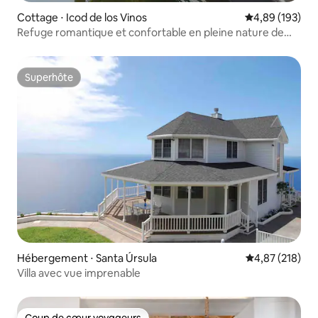
Cottage ⋅ Icod de los Vinos
Évaluation moy
4,89 (193)
Refuge romantique et confortable en pleine nature de
Tenerife
Superhôte
Superhôte
Hébergement ⋅ Santa Úrsula
Évaluation moy
4,87 (218)
Villa avec vue imprenable
Coup de cœur voyageurs