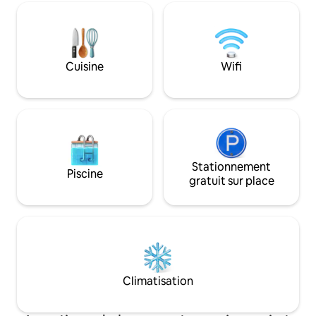
petit-déjeuner tous les matins. Dans le
jardin arrière, vous avez la piscine et le
barbecue. La piscine est chauffée et elle
dispose également d'une énorme
couverture pour la garder au chaud
Cuisine
Wifi
pendant la nuit, afin qu'elle ne se
refroidisse pas. La maison n'a pas de
chauffage central ou de climatisation,
mais elle dispose de radiateurs dans les
chambres et également de dispositifs de
climatisation. La maison est entièrement
rénovée et divisée en trois étages. Le
dernier étage dispose de deux
Stationnement
Piscine
chambres avec salle de bains privative.
gratuit sur place
Les deux chambres ont un petit
radiateur au cas où il ferait un peu froid.
Le premier étage dispose d'un coin salon
commun, d'une table à manger et d'une
cuisine. Devant le séjour, il y a une belle
terrasse couverte donnant sur la piscine
et le jardin où vous pourrez prendre le
Climatisation
petit déjeuner tous les matins. Le jardin
est accessible directement depuis le
séjour. Le rez-de-chaussée dispose