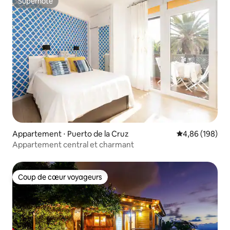
Superhôte
Superhôte
Appartement ⋅ Puerto de la Cruz
Évaluation moy
4,86 (198)
Appartement central et charmant
Coup de cœur voyageurs
Coup de cœur voyageurs