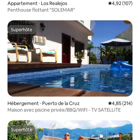
Appartement ⋅ Los Realejos
Évaluation moy
4,92 (107)
Penthouse flottant "SOLEMAR"
Superhôte
Superhôte
Hébergement ⋅ Puerto de la Cruz
Évaluation moy
4,85 (214)
Maison avec piscine privée/BBQ/WIFI - TV SATELLITE
Superhôte
Superhôte