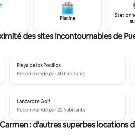
de mer.<br><br>Le prix de bas
 intelligente offrant toutes les
correspond à 2 personnes, et 
itanniques, des films et des
Stationn
voyageur supplémentaire entr
ortives à profusion, tout cela
Piscine
su
coût supplémentaire par nuit, 
tance de marche des plages, des
que la réservation doit refléter 
 des restaurants et des bars.
nombre exact de voyageurs.
ximité des sites incontournables de P
Playa de los Pocillos
Recommandé par 40 habitants
Lanzarote Golf
Recommandé par 22 habitants
 Carmen : d'autres superbes locations 