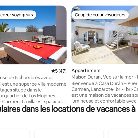
 cœur voyageurs
Coup de cœur voyageurs
 cœur voyageurs
Coup de cœur voyageurs
 la base de 111 commentaires : 4,88 sur 5
Appartement
Évaluation moyenne sur la base de 47 co
5 (47)
Maison Duran, Vue sur la mer -
ueuse de 5 chambres avec
del Carmen, Lanzarote
auffée, Wi-Fi
Bienvenue à Casa Durán – Puer
i est une superbe villa moderne
Carmen, Lanzarote<br><br>C
tages située dans le
est une maison de vacances sp
ux quartier de Los Mojones,
lumineuse et confortable avec
l Carmen. La villa est spacieuse
aires dans les locations de vacances à
2 chambres, parfaite pour accuei
use, avec deux salles à manger
jusqu'à 4 personnes. Il offre un
s, Wifi, bureau, climatisation et
la mer et sur le paysage de Lan
disponibles à un tarif
depuis notre magnifique toit-t
nné bas, piscine chauffée
(solarium), créant un cadre idé
nnée), jacuzzi, barbecue, table
profiter de journées de détent
d, un fantastique système de