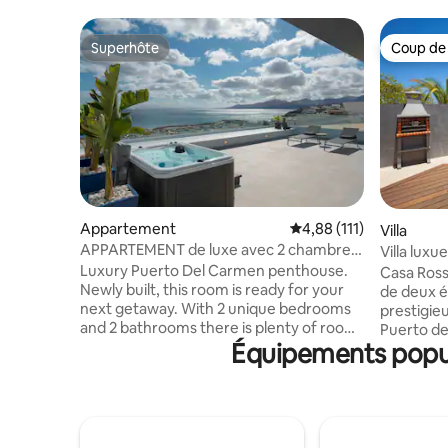
Superhôte
Coup de
Superhôte
Coup de
Appartement
Évaluation moyenne sur
4,88 (111)
Villa
APPARTEMENT de luxe avec 2 chambres,
Villa lux
vue sur l'océan et jacuzzi, luxe...
piscine ch
Luxury Puerto Del Carmen penthouse.
Casa Ross
Newly built, this room is ready for your
de deux é
next getaway. With 2 unique bedrooms
prestigie
and 2 bathrooms there is plenty of room
Puerto de
Équipements popul
for the entire family to enjoy. Bask in the
et lumine
beauty and take in the picturesque
extérieure
scene! Enjoy 180-degree unencumbered
chauffage 
views of the Pto del Carmen harbor,
subventio
Atlantic ocean and neighbour island
(toute l'a
Fuerteventura from the terrace.
de billar