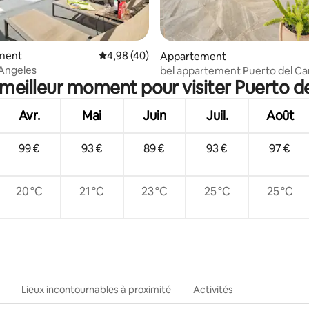
 la base de 20 commentaires : 4,85 sur 5
ment
Évaluation moyenne sur la base de 40 comme
4,98 (40)
Appartement
 Angeles
bel appartement Puerto del C
e meilleur moment pour visiter Puerto d
Avr.
Mai
Juin
Juil.
Août
99 €
93 €
89 €
93 €
97 €
20 °C
21 °C
23 °C
25 °C
25 °C
Lieux incontournables à proximité
Activités