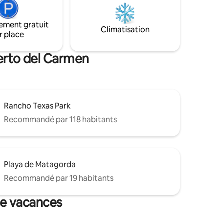
e
maximum de confort. Un
chaque
environnement exclusif, idéal pour se
ement gratuit
aîne un
détendre et profiter d'une expérience
Climatisation
r place
de sorte
de vacances unique, à seulement
le
500 mètres de la plage.
uerto del Carmen
Rancho Texas Park
Recommandé par 118 habitants
Playa de Matagorda
Recommandé par 19 habitants
de vacances