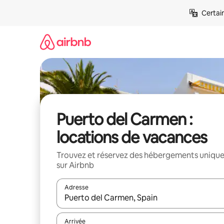
Aller
Certai
directement
au
contenu
Puerto del Carmen :
locations de vacances
Trouvez et réservez des hébergements uniqu
sur Airbnb
Adresse
Lorsque les résultats s'affichent, utilisez les flèc
Arrivée