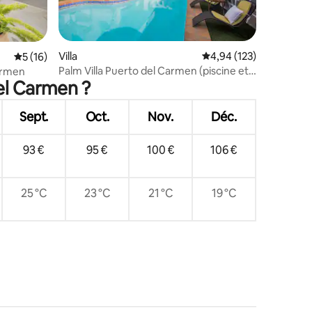
ntaires : 4,98 sur 5
Villa
Évaluation moyenne sur
4,94 (123)
Évaluation moyenne sur la base de 16 commentaires : 5 sur 5
5 (16)
Palm Villa Puerto del Carmen (piscine et
armen
el Carmen ?
jacuzzi)
Sept.
Oct.
Nov.
Déc.
93 €
95 €
100 €
106 €
25 °C
23 °C
21 °C
19 °C