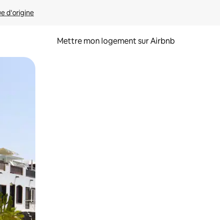
ue d'origine
Mettre mon logement sur Airbnb
sant glisser.