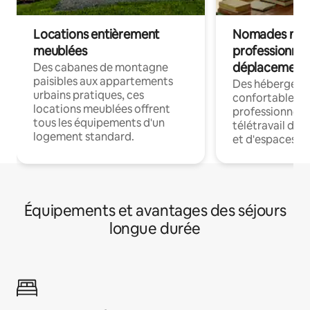
Locations entièrement
Nomades num
meublées
professionnel
déplacement
Des cabanes de montagne
paisibles aux appartements
Des hébergem
urbains pratiques, ces
confortables p
locations meublées offrent
professionnels
tous les équipements d'un
télétravail dis
logement standard.
et d'espaces de
Équipements et avantages des séjours
longue durée