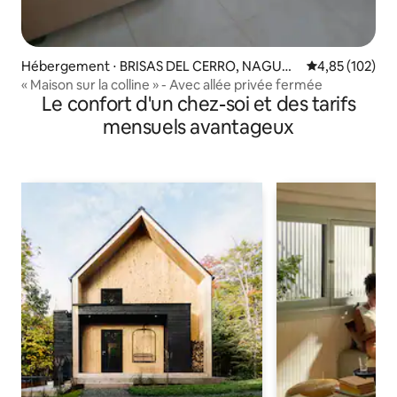
Hébergement ⋅ BRISAS DEL CERRO, NAGUA,
Évaluation moy
4,85 (102)
MARIA TRINIDAD SANCHEZ
« Maison sur la colline » - Avec allée privée fermée
Le confort d'un chez-soi et des tarifs
mensuels avantageux