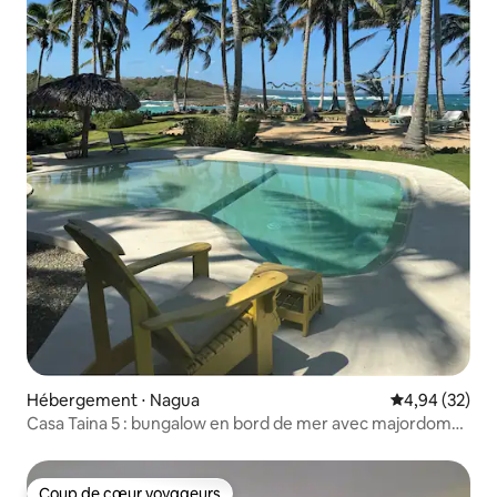
Hébergement ⋅ Nagua
Évaluation mo
4,94 (32)
Casa Taina 5 : bungalow en bord de mer avec majordome
et chef cuisinier
Coup de cœur voyageurs