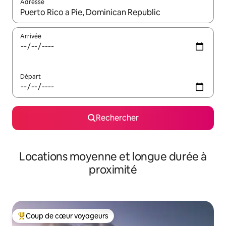
Adresse
Lorsque les résultats s'affichent, utilisez les flèches vers le hau
Arrivée
Départ
Rechercher
Locations moyenne et longue durée à
proximité
Coup de cœur voyageurs
Coups de cœur voyageurs les plus appréciés