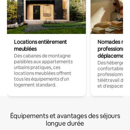
Locations entièrement
Nomades num
meublées
professionnel
déplacement
Des cabanes de montagne
paisibles aux appartements
Des hébergem
urbains pratiques, ces
confortables p
locations meublées offrent
professionnels
tous les équipements d'un
télétravail dis
logement standard.
et d'espaces de
Équipements et avantages des séjours
longue durée