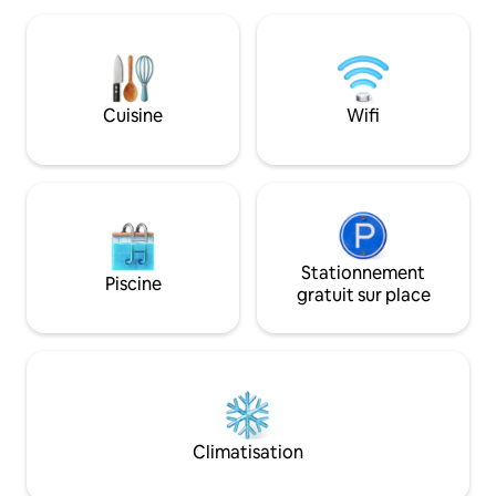
Nourrissez-vous : préparez des repas
d'enfant supplémen
dans cette cuisine de taille considérable
complet dans le lo
remplie d'appareils en acier inoxydable.
vinyle Sonos Équ
Laissez-vous inspirer : espace studio
communautaires : 
séparé pour créer, écrire, pratiquer le
jacuzzi Terrains de
Cuisine
Wifi
yoga, méditer, dessiner, lire, terminer
Aire de jeu pour e
des projets ou simplement ralentir.
randonnée Foyers 
Faites des choses que vous n'avez pas
Kayak, rampe de mi
eu le temps et l'espace de faire ici
plus
Stationnement
Piscine
gratuit sur place
Climatisation