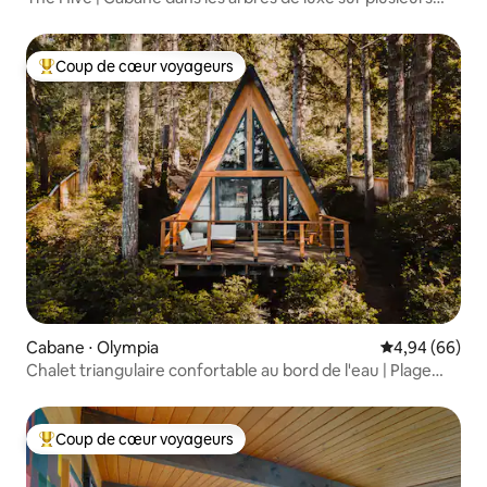
étages
Coup de cœur voyageurs
Coups de cœur voyageurs les plus appréciés
Cabane ⋅ Olympia
Évaluation mo
4,94 (66)
Chalet triangulaire confortable au bord de l'eau | Plage
privée | Animaux acceptés
Coup de cœur voyageurs
Coups de cœur voyageurs les plus appréciés