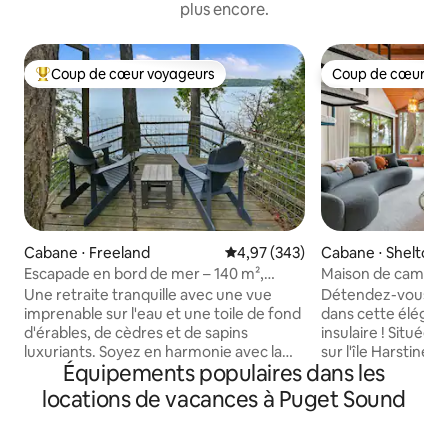
plus encore.
Coup de cœur voyageurs
Coup de cœur vo
Coups de cœur voyageurs les plus appréciés
Coup de cœur vo
Cabane ⋅ Freeland
Évaluation moyenne sur la base 
4,97 (343)
Cabane ⋅ Shelton
Escapade en bord de mer – 140 m²,
Maison de campagn
2 chambres + atelier d’artiste
Sound
Une retraite tranquille avec une vue
Détendez-vous et 
imprenable sur l'eau et une toile de fond
dans cette élégan
d'érables, de cèdres et de sapins
insulaire ! Située dans un quartier fermé
luxuriants. Soyez en harmonie avec la
sur l'île Harstine. Vue imprenable sur le
Équipements populaires dans les
nature : détendez-vous sur la grande
détroit de Puget 
terrasse, admirez la vue sur le bord de
Olympiques Chemi
locations de vacances à Puget Sound
l'eau à 100 pieds, les couchers de soleil
de billard Cuisine 
spectaculaires ou descendez les
Size 1 chambre avec lit Queen Size
escaliers jusqu'à notre plage privée.
1 chambre avec 2 