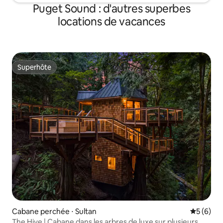
Puget Sound : d'autres superbes
locations de vacances
Superhôte
Superhôte
Cabane perchée ⋅ Sultan
Évaluatio
5 (6)
The Hive | Cabane dans les arbres de luxe sur plusieurs