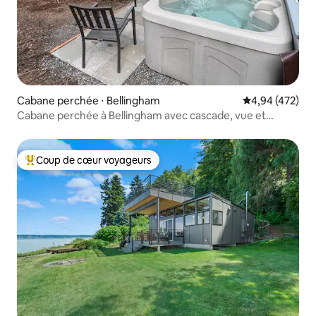
Cabane perchée ⋅ Bellingham
Évaluation moy
4,94 (472)
Cabane perchée à Bellingham avec cascade, vue et
jacuzzi
Coup de cœur voyageurs
Coups de cœur voyageurs les plus appréciés