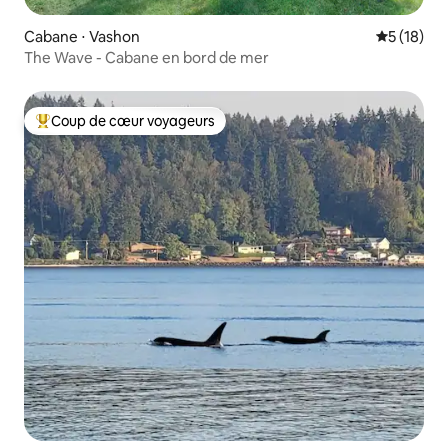
Cabane ⋅ Vashon
Évaluation
5 (18)
The Wave - Cabane en bord de mer
Coup de cœur voyageurs
Coups de cœur voyageurs les plus appréciés