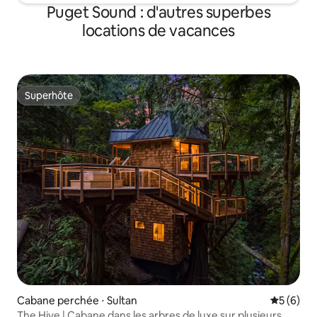
Puget Sound : d'autres superbes
locations de vacances
Superhôte
Superhôte
Cabane perchée ⋅ Sultan
Évaluatio
5 (6)
The Hive | Cabane dans les arbres de luxe sur plusieurs