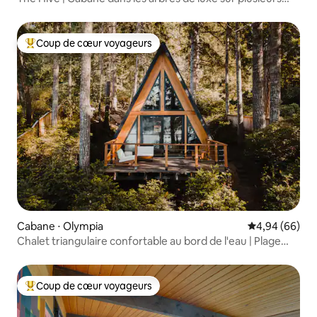
étages
Coup de cœur voyageurs
Coups de cœur voyageurs les plus appréciés
Cabane ⋅ Olympia
Évaluation mo
4,94 (66)
Chalet triangulaire confortable au bord de l'eau | Plage
privée | Animaux acceptés
Coup de cœur voyageurs
Coups de cœur voyageurs les plus appréciés