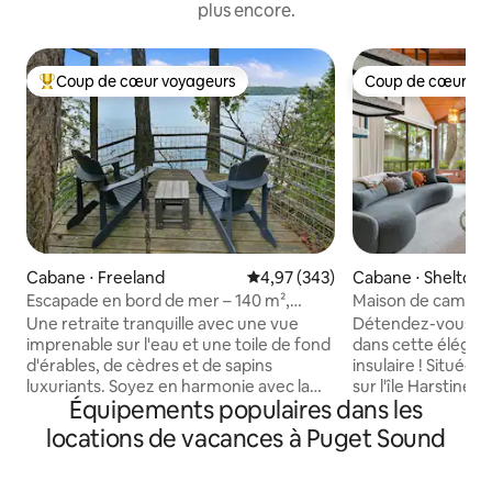
plus encore.
Coup de cœur voyageurs
Coup de cœur vo
Coups de cœur voyageurs les plus appréciés
Coup de cœur vo
Cabane ⋅ Freeland
Évaluation moyenne sur la base 
4,97 (343)
Cabane ⋅ Shelton
Escapade en bord de mer – 140 m²,
Maison de campagn
2 chambres + atelier d’artiste
Sound
Une retraite tranquille avec une vue
Détendez-vous et 
imprenable sur l'eau et une toile de fond
dans cette élégan
d'érables, de cèdres et de sapins
insulaire ! Située dans un quartier fermé
luxuriants. Soyez en harmonie avec la
sur l'île Harstine. Vue imprenable sur le
Équipements populaires dans les
nature : détendez-vous sur la grande
détroit de Puget 
terrasse, admirez la vue sur le bord de
Olympiques Chemi
locations de vacances à Puget Sound
l'eau à 100 pieds, les couchers de soleil
de billard Cuisine 
spectaculaires ou descendez les
Size 1 chambre avec lit Queen Size
escaliers jusqu'à notre plage privée.
1 chambre avec 2 