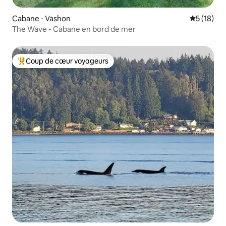
Cabane ⋅ Vashon
Évaluation
5 (18)
The Wave - Cabane en bord de mer
Coup de cœur voyageurs
Coups de cœur voyageurs les plus appréciés