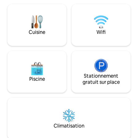
Nourrissez-vous : préparez des repas
d'enfant supplémen
dans cette cuisine de taille considérable
complet dans le lo
remplie d'appareils en acier inoxydable.
vinyle Sonos Équ
Laissez-vous inspirer : espace studio
communautaires : 
séparé pour créer, écrire, pratiquer le
jacuzzi Terrains de
Cuisine
Wifi
yoga, méditer, dessiner, lire, terminer
Aire de jeu pour e
des projets ou simplement ralentir.
randonnée Foyers 
Faites des choses que vous n'avez pas
Kayak, rampe de mi
eu le temps et l'espace de faire ici
plus
Stationnement
Piscine
gratuit sur place
Climatisation