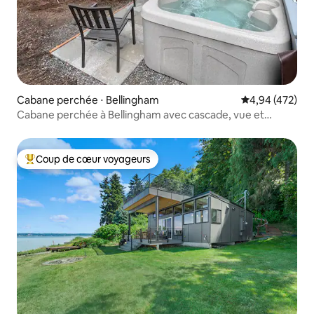
Cabane perchée ⋅ Bellingham
Évaluation moy
4,94 (472)
Cabane perchée à Bellingham avec cascade, vue et
jacuzzi
Coup de cœur voyageurs
Coups de cœur voyageurs les plus appréciés