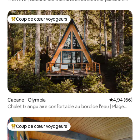
étages
Coup de cœur voyageurs
Coups de cœur voyageurs les plus appréciés
Cabane ⋅ Olympia
Évaluation mo
4,94 (66)
Chalet triangulaire confortable au bord de l'eau | Plage
privée | Animaux acceptés
Coup de cœur voyageurs
Coups de cœur voyageurs les plus appréciés