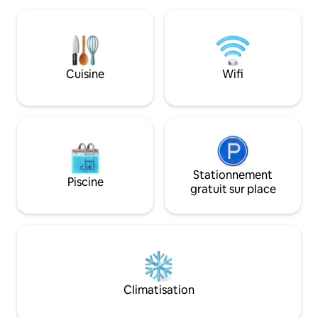
Nourrissez-vous : préparez des repas
d'enfant supplémen
dans cette cuisine de taille considérable
complet dans le lo
remplie d'appareils en acier inoxydable.
vinyle Sonos Équ
Laissez-vous inspirer : espace studio
communautaires : 
séparé pour créer, écrire, pratiquer le
jacuzzi Terrains de
Cuisine
Wifi
yoga, méditer, dessiner, lire, terminer
Aire de jeu pour e
des projets ou simplement ralentir.
randonnée Foyers 
Faites des choses que vous n'avez pas
Kayak, rampe de mi
eu le temps et l'espace de faire ici
plus
Stationnement
Piscine
gratuit sur place
Climatisation