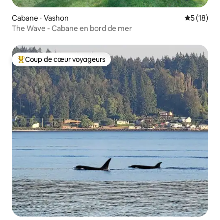
Cabane ⋅ Vashon
Évaluation
5 (18)
The Wave - Cabane en bord de mer
Coup de cœur voyageurs
Coups de cœur voyageurs les plus appréciés