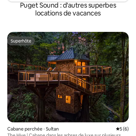
Puget Sound : d'autres superbes
locations de vacances
Superhôte
Superhôte
Cabane perchée ⋅ Sultan
Évaluatio
5 (6)
The Hive | Cabane dans les arbres de luxe sur plusieurs