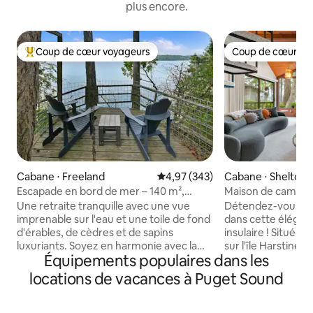
plus encore.
Coup de cœur voyageurs
Coup de cœur vo
Coups de cœur voyageurs les plus appréciés
Coup de cœur vo
Cabane ⋅ Freeland
Évaluation moyenne sur la base 
4,97 (343)
Cabane ⋅ Shelton
Escapade en bord de mer – 140 m²,
Maison de campagn
2 chambres + atelier d’artiste
Sound
Une retraite tranquille avec une vue
Détendez-vous et 
imprenable sur l'eau et une toile de fond
dans cette élégan
d'érables, de cèdres et de sapins
insulaire ! Située dans un quartier fermé
luxuriants. Soyez en harmonie avec la
sur l'île Harstine. Vue imprenable sur le
Équipements populaires dans les
nature : détendez-vous sur la grande
détroit de Puget 
terrasse, admirez la vue sur le bord de
Olympiques Chemi
locations de vacances à Puget Sound
l'eau à 100 pieds, les couchers de soleil
de billard Cuisine 
spectaculaires ou descendez les
Size 1 chambre avec lit Queen Size
escaliers jusqu'à notre plage privée.
1 chambre avec 2 