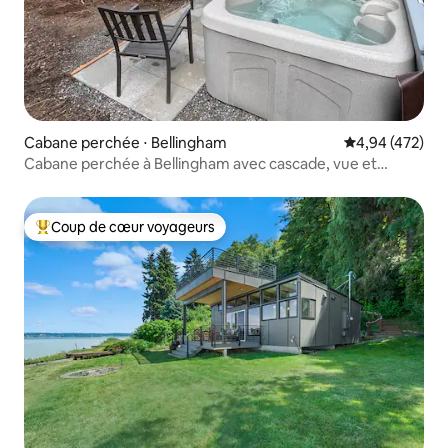
Cabane perchée ⋅ Bellingham
Évaluation moy
4,94 (472)
Cabane perchée à Bellingham avec cascade, vue et
jacuzzi
Coup de cœur voyageurs
Coups de cœur voyageurs les plus appréciés