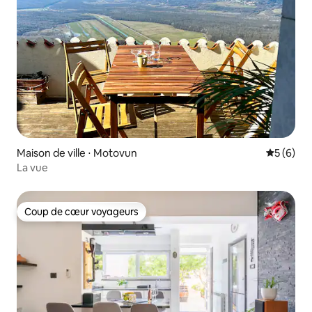
Maison de ville ⋅ Motovun
Évaluatio
5 (6)
La vue
Coup de cœur voyageurs
Coup de cœur voyageurs