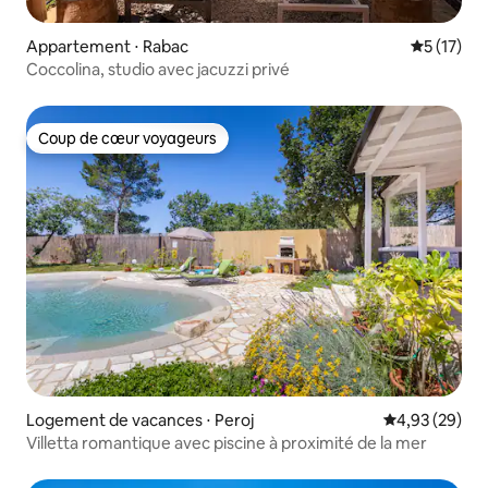
Appartement ⋅ Rabac
Évaluation
5 (17)
Coccolina, studio avec jacuzzi privé
Coup de cœur voyageurs
Coup de cœur voyageurs
Logement de vacances ⋅ Peroj
Évaluation mo
4,93 (29)
Villetta romantique avec piscine à proximité de la mer