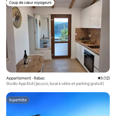
Coup de cœur voyageurs
Coup de cœur voyageurs
Appartement ⋅ Rabac
Évaluation
5 (12)
Studio App Đuli (jacuzzi, local à vélos et parking gratuit)
Superhôte
Superhôte