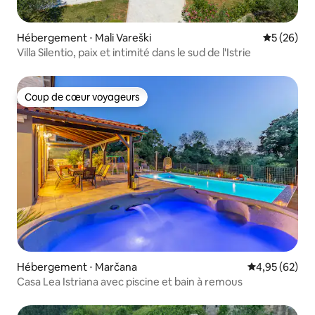
Hébergement ⋅ Mali Vareški
Évaluation
5 (26)
Villa Silentio, paix et intimité dans le sud de l'Istrie
Coup de cœur voyageurs
Coup de cœur voyageurs
Hébergement ⋅ Marčana
Évaluation mo
4,95 (62)
Casa Lea Istriana avec piscine et bain à remous