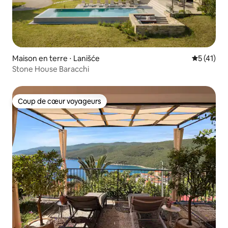
Maison en terre ⋅ Lanišće
Évaluation
5 (41)
Stone House Baracchi
Coup de cœur voyageurs
Coup de cœur voyageurs