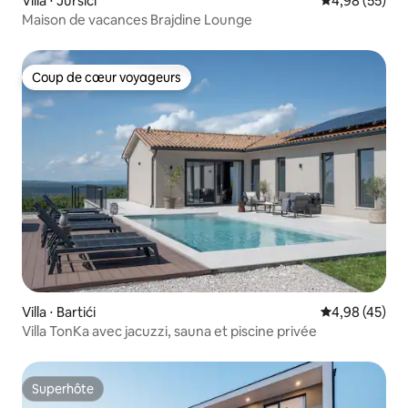
Villa ⋅ Juršići
Évaluation mo
4,98 (55)
Maison de vacances Brajdine Lounge
Coup de cœur voyageurs
Coup de cœur voyageurs
Villa ⋅ Bartići
Évaluation mo
4,98 (45)
Villa TonKa avec jacuzzi, sauna et piscine privée
Superhôte
Superhôte