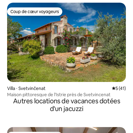
Coup de cœur voyageurs
Coup de cœur voyageurs
Villa ⋅ Svetvinčenat
Évaluation
5 (41)
Maison pittoresque de l'Istrie près de Svetvincenat
Autres locations de vacances dotées
d'un jacuzzi