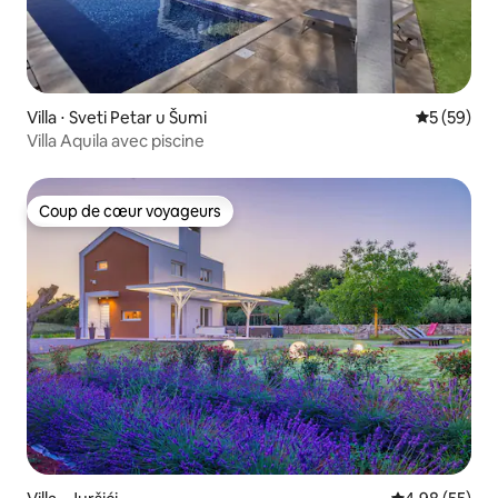
Villa ⋅ Sveti Petar u Šumi
Évaluation
5 (59)
Villa Aquila avec piscine
Coup de cœur voyageurs
Coup de cœur voyageurs