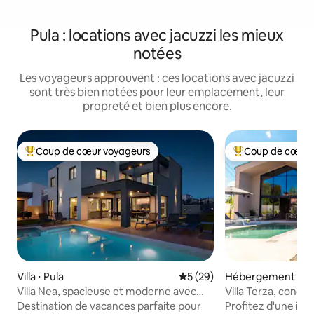
Pula : locations avec jacuzzi les mieux
notées
Les voyageurs approuvent : ces locations avec jacuzzi
sont très bien notées pour leur emplacement, leur
propreté et bien plus encore.
Coup de cœur voyageurs
Coup de cœur 
Coups de cœur voyageurs les plus appréciés
Coups de cœur vo
Villa ⋅ Pula
Évaluation moyenne sur la b
5 (29)
Hébergement ⋅ Kr
Villa Nea, spacieuse et moderne avec
Villa Terza, conç
piscine privée
Destination de vacances parfaite pour
Profitez d'une int