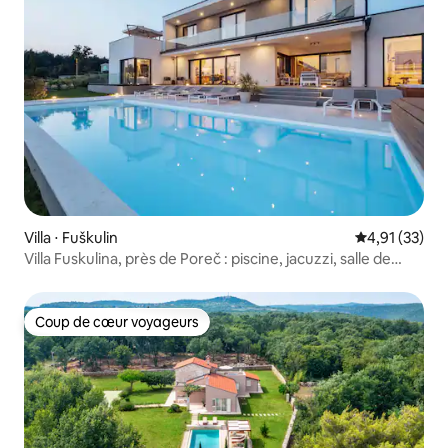
Villa ⋅ Fuškulin
Évaluation mo
4,91 (33)
Villa Fuskulina, près de Poreč : piscine, jacuzzi, salle de
sport
Coup de cœur voyageurs
Coup de cœur voyageurs