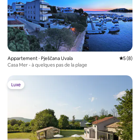
Appartement ⋅ Pješčana Uvala
Évaluatio
5 (8)
Casa Mer - à quelques pas de la plage
Luxe
Luxe