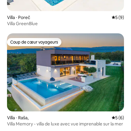
Villa ⋅ Poreč
Évaluatio
5 (9)
Villa GreenBlue
Coup de cœur voyageurs
Coup de cœur voyageurs
Villa ⋅ Raša,
Évaluatio
5 (6)
Villa Memory - villa de luxe avec vue imprenable sur la mer