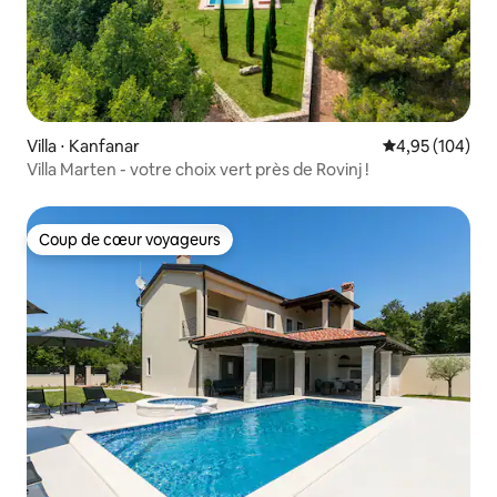
Villa ⋅ Kanfanar
Évaluation moy
4,95 (104)
Villa Marten - votre choix vert près de Rovinj !
Coup de cœur voyageurs
Coup de cœur voyageurs