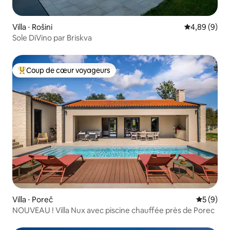
Villa ⋅ Rošini
Évaluation m
4,89 (9)
Sole DiVino par Briskva
Coup de cœur voyageurs
Coups de cœur voyageurs les plus appréciés
Villa ⋅ Poreč
Évaluatio
5 (9)
NOUVEAU ! Villa Nux avec piscine chauffée près de Porec