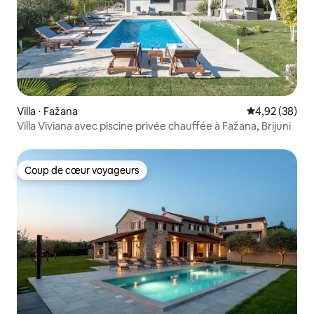
Villa ⋅ Fažana
Évaluation mo
4,92 (38)
Villa Viviana avec piscine privée chauffée à Fažana, Brijuni
Coup de cœur voyageurs
Coup de cœur voyageurs