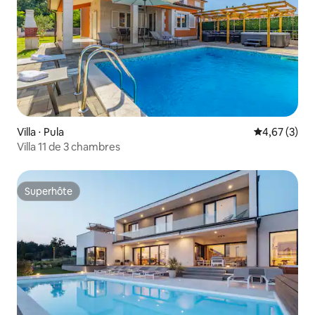
Villa ⋅ Pula
Évaluation m
4,67 (3)
Villa 11 de 3 chambres
Superhôte
Superhôte