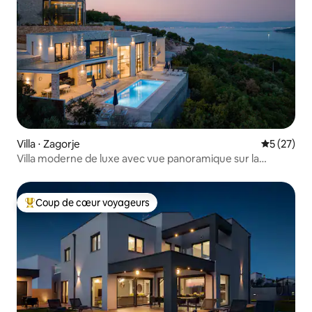
Villa ⋅ Zagorje
Évaluation
5 (27)
Villa moderne de luxe avec vue panoramique sur la
montagne
Coup de cœur voyageurs
Coups de cœur voyageurs les plus appréciés