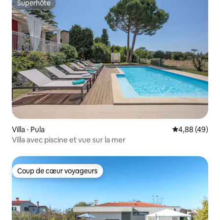
Superhôte
Superhôte
Villa ⋅ Pula
Évaluation mo
4,88 (49)
Villa avec piscine et vue sur la mer
Coup de cœur voyageurs
Coup de cœur voyageurs