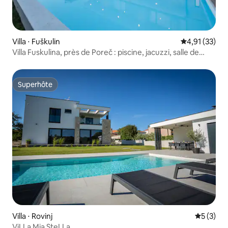
Villa ⋅ Fuškulin
Évaluation mo
4,91 (33)
Villa Fuskulina, près de Poreč : piscine, jacuzzi, salle de
sport
Superhôte
Superhôte
Villa ⋅ Rovinj
Évaluatio
5 (3)
ViLLa Mia SteLLa