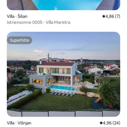
Villa ⋅ Šišan
Évaluation m
4,86 (7)
Istriensonne 0005 - Villa Maristra
Superhôte
Superhôte
Villa ⋅ Višnjan
Évaluation mo
4,96 (24)