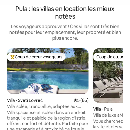
Pula : les villas en location les mieux
notées
Les voyageurs approuvent ! Ces villas sont très bien
notées pour leur emplacement, leur propreté et bien
plus encore.
Coup de cœur voyageurs
Coup de cœur vo
Coups de cœur voyageurs les plus appréciés
Coup de cœur vo
Villa ⋅ Sveti Lovreč
Évaluation moyenne sur la b
5 (66)
Villa isolée, tranquillité, adaptée aux
Villa ⋅ Pula
familles et aux animaux de compagnie
Villa spacieuse et isolée dans un endroit
Villa de luxe aMor
tranquille et paisible de la région d'Istrie,
et jacuzzi
Vous cherchez la p
offrant confort et détente. Parfaite pour
la ville et des vac
une escapade et à proximité de tous les