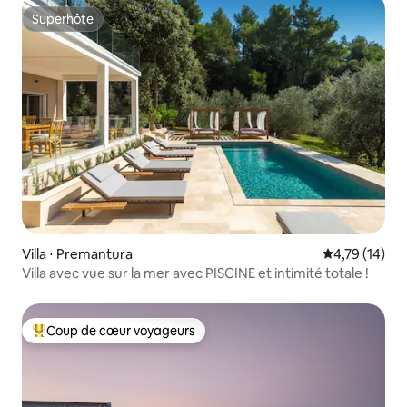
Superhôte
Superhôte
Villa ⋅ Premantura
Évaluation mo
4,79 (14)
Villa avec vue sur la mer avec PISCINE et intimité totale !
Coup de cœur voyageurs
Coups de cœur voyageurs les plus appréciés