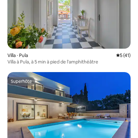
Villa ⋅ Pula
Évaluation
5 (41)
Villa à Pula, à 5 min à pied de l'amphithéâtre
Superhôte
Superhôte