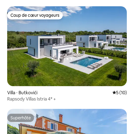
Coup de cœur voyageurs
Coup de cœur voyageurs
Villa ⋅ Butkovići
Évaluation
5 (10)
Rapsody Villas Istria 4* +
Superhôte
Superhôte