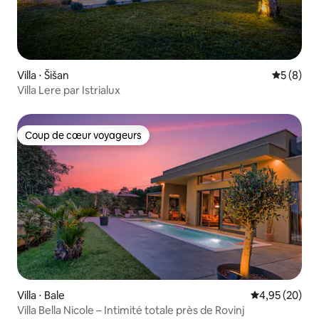
Villa ⋅ Šišan
Évaluatio
5 (8)
Villa Lere par Istrialux
Coup de cœur voyageurs
Coup de cœur voyageurs
Villa ⋅ Bale
Évaluation mo
4,95 (20)
Villa Bella Nicole – Intimité totale près de Rovinj