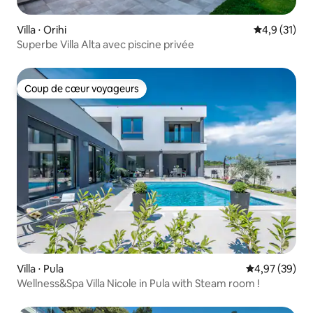
Villa ⋅ Orihi
Évaluation m
4,9 (31)
Superbe Villa Alta avec piscine privée
Coup de cœur voyageurs
Coup de cœur voyageurs
Villa ⋅ Pula
Évaluation mo
4,97 (39)
Wellness&Spa Villa Nicole in Pula with Steam room !