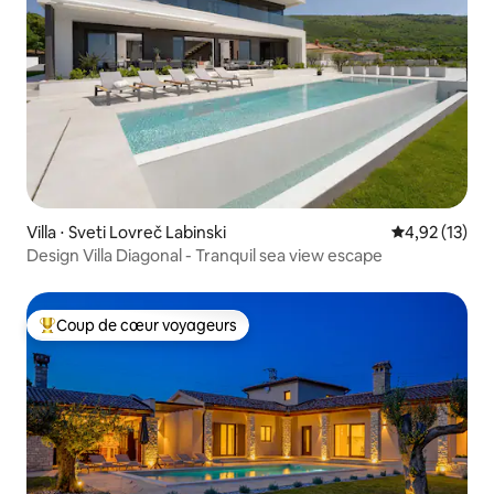
Villa ⋅ Sveti Lovreč Labinski
Évaluation mo
4,92 (13)
Design Villa Diagonal - Tranquil sea view escape
Coup de cœur voyageurs
Coups de cœur voyageurs les plus appréciés