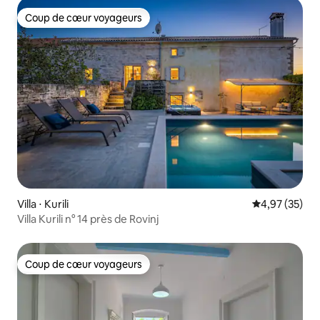
Coup de cœur voyageurs
Coup de cœur voyageurs
Villa ⋅ Kurili
Évaluation mo
4,97 (35)
Villa Kurili n° 14 près de Rovinj
Coup de cœur voyageurs
Coup de cœur voyageurs