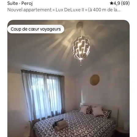
Suite ⋅ Peroj
Évaluation m
4,9 (69)
Nouvel appartement « Lux DeLuxe II » (à 400 m de la
plage)
Coup de cœur voyageurs
Coup de cœur voyageurs