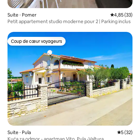
Suite ⋅ Pomer
Évaluation mo
4,85 (33)
Petit appartement studio moderne pour 2 | Parking inclus
Coup de cœur voyageurs
Coup de cœur voyageurs
Suite ⋅ Pula
Évaluation
5 (32)
Kuća za odmor - apartman Vito, Pula -Valtura