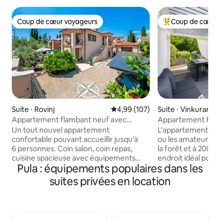
Coup de cœur voyageurs
Coup de cœur 
Coup de cœur voyageurs
Coups de cœur vo
Suite ⋅ Rovinj
Évaluation moyenne sur la base 
4,99 (107)
Suite ⋅ Vinkuran
Appartement flambant neuf avec
Appartement Fore
stationnement gratuit VILLA BARIC
table, vélos et kay
Un tout nouvel appartement
L'appartement est 
confortable pouvant accueillir jusqu'à
ou les amateurs de
6 personnes. Coin salon, coin repas,
la forêt et à 200 m
cuisine spacieuse avec équipements
endroit idéal pour
Pula : équipements populaires dans les
supplémentaires comme lave-vaisselle,
endroit calme au 
four, micro-ondes, machine à café,
issue. Profitez de l
suites privées en location
mixeur, grille-pain... Une salle de bain
la terrasse, jouez
privée avec articles de toilette gratuits,
une balade en famil
lave-linge, sèche-cheveux, fer à
1 kayak (1 par pers
repasser avec planche à repasser,
partagé sont inclus