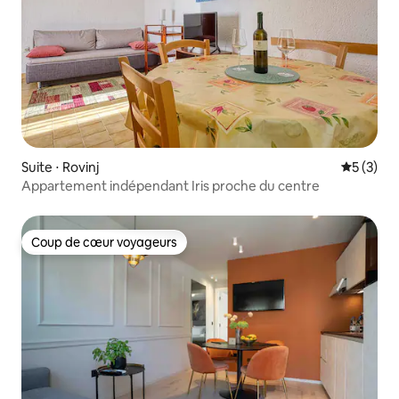
Suite ⋅ Rovinj
Évaluatio
5 (3)
Appartement indépendant Iris proche du centre
Coup de cœur voyageurs
Coup de cœur voyageurs