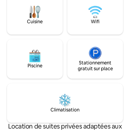
sèche-linge. L'appartement est climatisé
les îles voisines 
avec 2 unités de climatisation et dispose
chose de spécial. V
de 2 téléviseurs à écran plat, coffre-fort
Nous fournissons 
de sécurité. Grande terrasse avec
nettoyage suppl
Cuisine
Wifi
mobilier, parking privé GRATUIT, à 10 min
pouvez le voir da
à pied du centre, à 900 m des plages.
Stationnement
Piscine
gratuit sur place
Climatisation
Location de suites privées adaptées aux