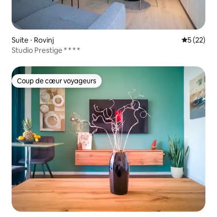
Suite ⋅ Rovinj
Évaluation
5 (22)
Studio Prestige * * * *
Coup de cœur voyageurs
Coup de cœur voyageurs