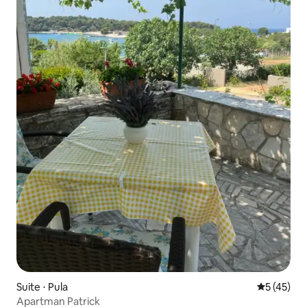
Suite ⋅ Pula
Évaluation
5 (45)
Apartman Patrick