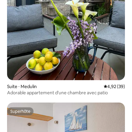
Suite ⋅ Medulin
Évaluation mo
4,92 (39)
Adorable appartement d'une chambre avec patio
Superhôte
Superhôte