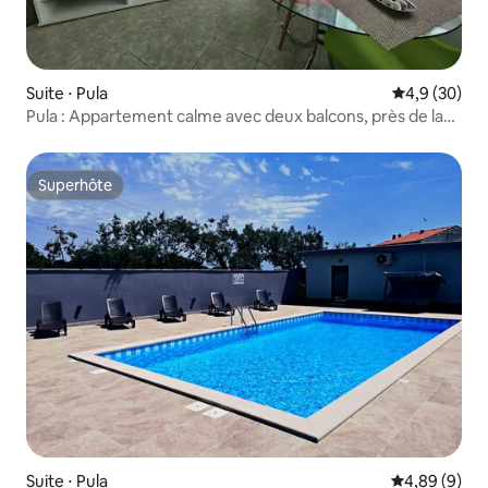
Suite ⋅ Pula
Évaluation m
4,9 (30)
Pula : Appartement calme avec deux balcons, près de la
mer
Superhôte
Superhôte
Suite ⋅ Pula
Évaluation m
4,89 (9)