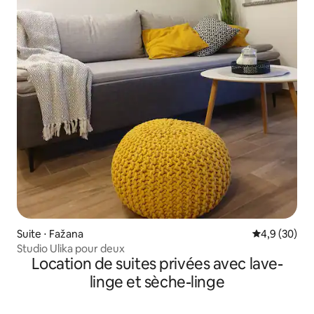
Suite ⋅ Fažana
Évaluation m
4,9 (30)
Studio Ulika pour deux
Location de suites privées avec lave-
linge et sèche-linge