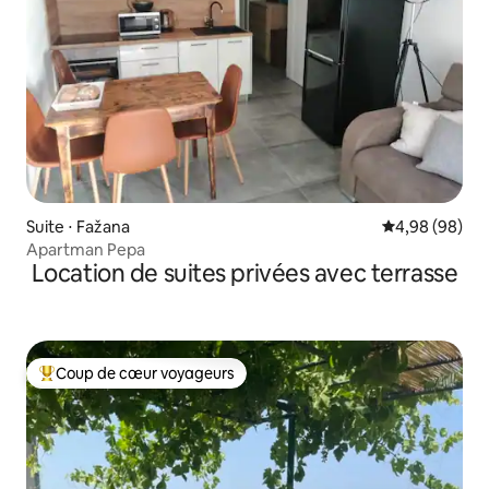
Suite ⋅ Fažana
Évaluation mo
4,98 (98)
Apartman Pepa
Location de suites privées avec terrasse
Coup de cœur voyageurs
Coups de cœur voyageurs les plus appréciés