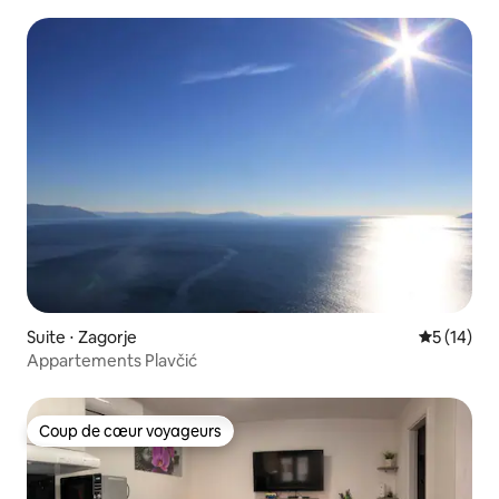
Suite ⋅ Zagorje
Évaluation
5 (14)
Appartements Plavčić
Coup de cœur voyageurs
Coup de cœur voyageurs