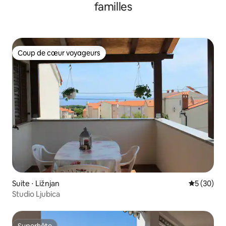
familles
Coup de cœur voyageurs
Coup de cœur voyageurs
Suite ⋅ Ližnjan
Évaluation
5 (30)
Studio Ljubica
Superhôte