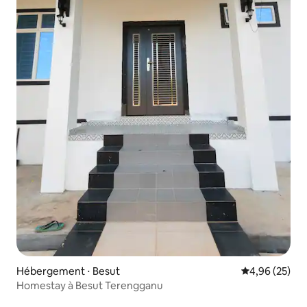
Hébergement ⋅ Besut
Évaluation mo
4,96 (25)
Homestay à Besut Terengganu