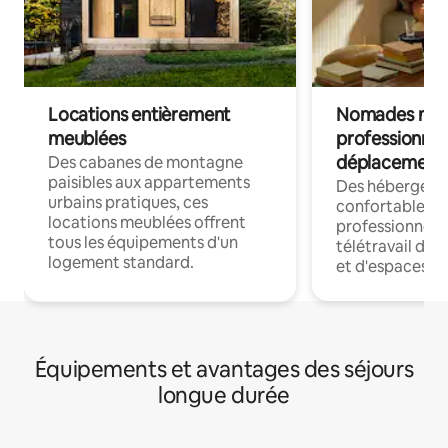
Locations entièrement
Nomades num
meublées
professionnel
déplacement
Des cabanes de montagne
paisibles aux appartements
Des hébergem
urbains pratiques, ces
confortables p
locations meublées offrent
professionnels
tous les équipements d'un
télétravail dis
logement standard.
et d'espaces de
Équipements et avantages des séjours
longue durée