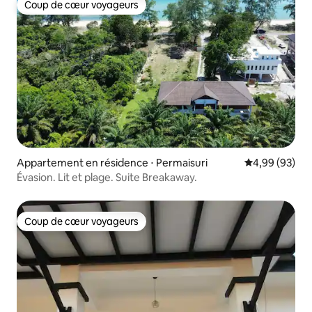
Coup de cœur voyageurs
Coup de cœur voyageurs
Appartement en résidence ⋅ Permaisuri
Évaluation mo
4,99 (93)
Évasion. Lit et plage. Suite Breakaway.
Coup de cœur voyageurs
Coup de cœur voyageurs