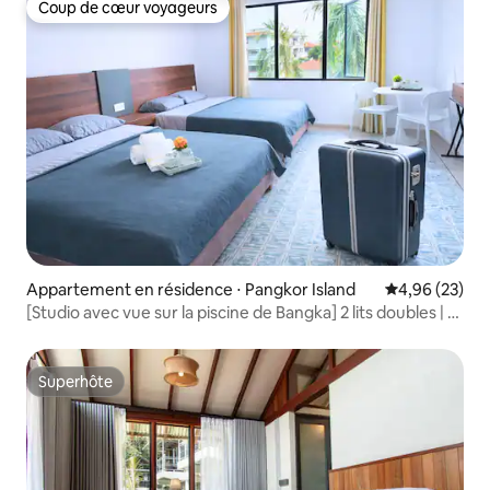
Coup de cœur voyageurs
Coup de cœur voyageurs
Appartement en résidence ⋅ Pangkor Island
Évaluation mo
4,96 (23)
[Studio avec vue sur la piscine de Bangka] 2 lits doubles | 2
minutes à pied de la plage | Wifi gratuit et parking
Superhôte
Superhôte