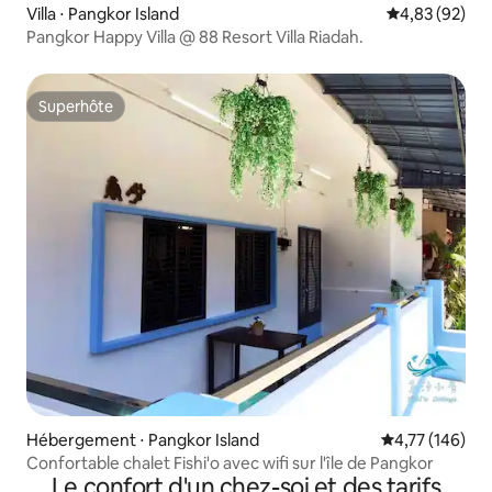
Villa ⋅ Pangkor Island
Évaluation mo
4,83 (92)
Pangkor Happy Villa @ 88 Resort Villa Riadah.
Superhôte
Superhôte
Hébergement ⋅ Pangkor Island
Évaluation moy
4,77 (146)
Confortable chalet Fishi'o avec wifi sur l'île de Pangkor
Le confort d'un chez-soi et des tarifs