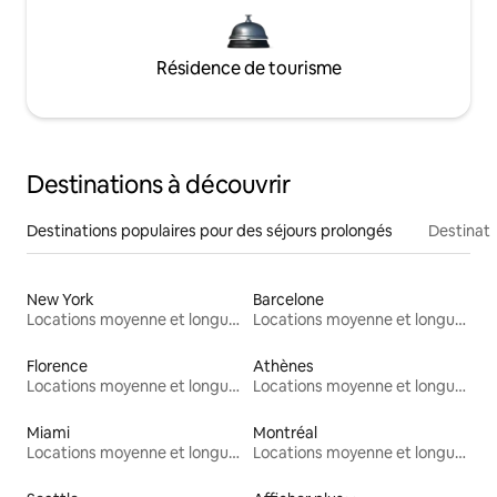
Résidence de tourisme
Destinations à découvrir
Destinations populaires pour des séjours prolongés
Destinati
New York
Barcelone
Locations moyenne et longue durée
Locations moyenne et longue durée
Florence
Athènes
Locations moyenne et longue durée
Locations moyenne et longue durée
Miami
Montréal
Locations moyenne et longue durée
Locations moyenne et longue durée