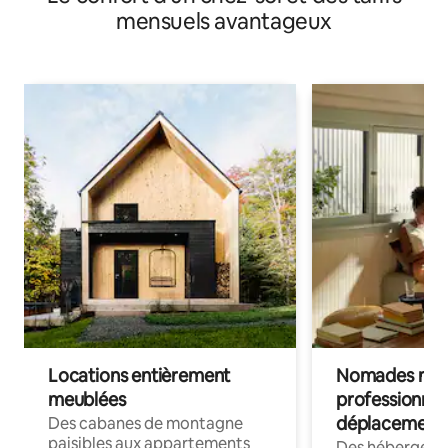
mensuels avantageux
Locations entièrement
Nomades num
meublées
professionnel
déplacement
Des cabanes de montagne
paisibles aux appartements
Des hébergem