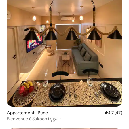
Appartement ⋅ Pune
Évaluation m
4,7 (47)
Bienvenue à Sukoon (सुकून )