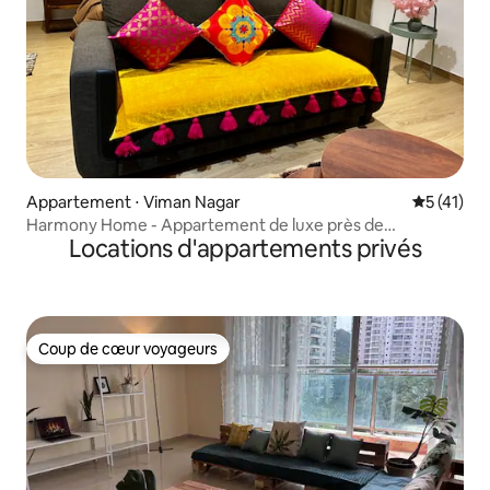
Appartement ⋅ Viman Nagar
Évaluation
5 (41)
Harmony Home - Appartement de luxe près de
Locations d'appartements privés
l'aéroport/Symbiosis
Coup de cœur voyageurs
Coup de cœur voyageurs