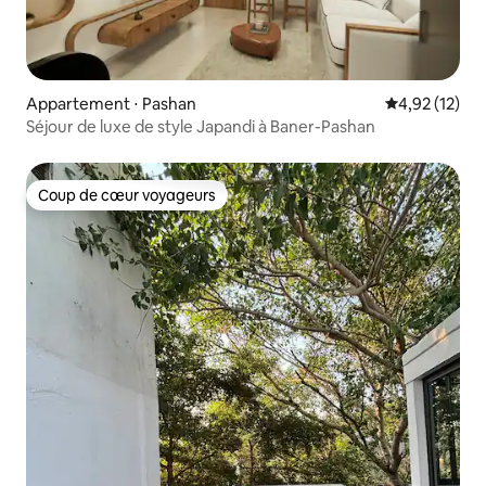
Appartement ⋅ Pashan
Évaluation mo
4,92 (12)
Séjour de luxe de style Japandi à Baner-Pashan
Coup de cœur voyageurs
Coup de cœur voyageurs