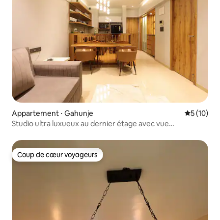
Appartement ⋅ Gahunje
Évaluation
5 (10)
Studio ultra luxueux au dernier étage avec vue
panoramique
Coup de cœur voyageurs
Coup de cœur voyageurs