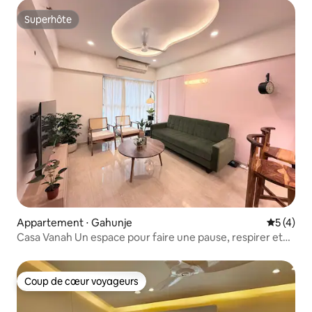
Superhôte
Superhôte
Appartement ⋅ Gahunje
Évaluatio
5 (4)
Casa Vanah Un espace pour faire une pause, respirer et
se sentir chez soi
Coup de cœur voyageurs
Coup de cœur voyageurs