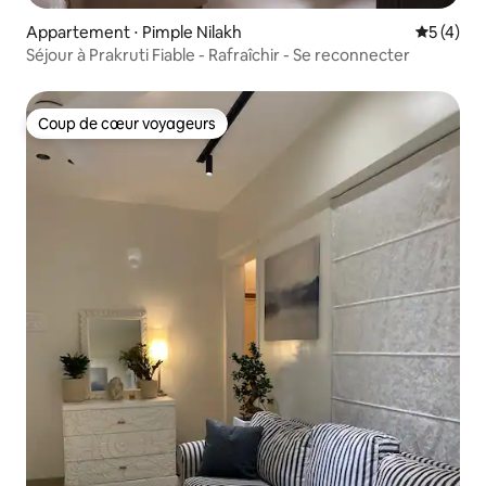
Appartement ⋅ Pimple Nilakh
Évaluatio
5 (4)
Séjour à Prakruti Fiable - Rafraîchir - Se reconnecter
Coup de cœur voyageurs
Coup de cœur voyageurs