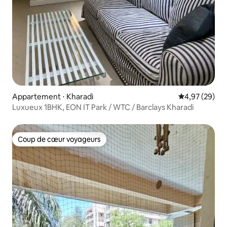
Appartement ⋅ Kharadi
Évaluation mo
4,97 (29)
Luxueux 1BHK, EON IT Park / WTC / Barclays Kharadi
Coup de cœur voyageurs
Coup de cœur voyageurs