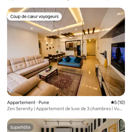
Coup de cœur voyageurs
Coup de cœur voyageurs
Appartement ⋅ Pune
Évaluation
5 (10)
Zen Serenity | Appartement de luxe de 3 chambres | Vue
sur le golf et piscine
Superhôte
Superhôte