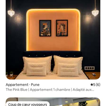
Appartement ⋅ Pune
Évaluatio
5 (6)
The Pink Blue | Appartement 1 chambre | Adapté aux
couples
Coup de cœur voyageurs