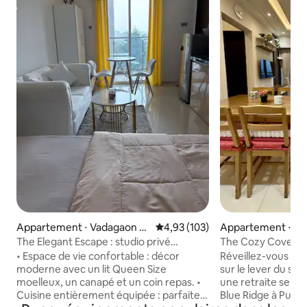
Appartement ⋅ Vadagaon S
Évaluation moyenne sur la base 
4,93 (103)
Appartement ⋅ Pi
heri
hwad
The Elegant Escape : studio privé
The Cozy Cove : sé
complet
avec vue sur le lev
• Espace de vie confortable : décor
Réveillez-vous av
moderne avec un lit Queen Size
sur le lever du sol
moelleux, un canapé et un coin repas. •
une retraite serei
Cuisine entièrement équipée : parfaite
Blue Ridge à Pune. Cet appartemen