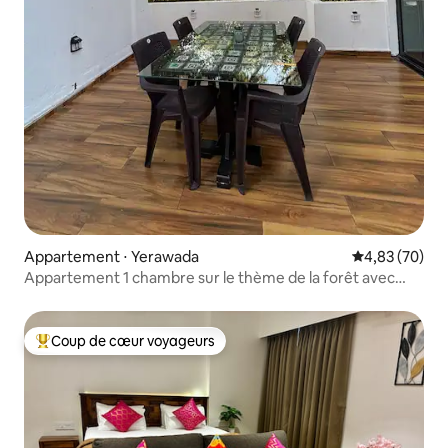
Appartement ⋅ Yerawada
Évaluation mo
4,83 (70)
Appartement 1 chambre sur le thème de la forêt avec
terrasse
Coup de cœur voyageurs
Coups de cœur voyageurs les plus appréciés