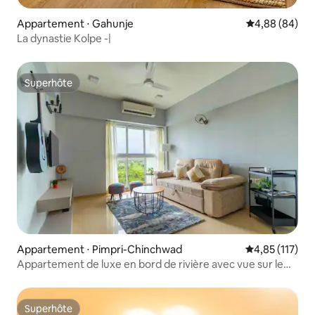
Appartement ⋅ Gahunje
Évaluation mo
4,88 (84)
La dynastie Kolpe -|
Superhôte
Superhôte
Appartement ⋅ Pimpri-Chinchwad
Évaluation moy
4,85 (117)
Appartement de luxe en bord de rivière avec vue sur le
terrain de golf
Superhôte
Superhôte