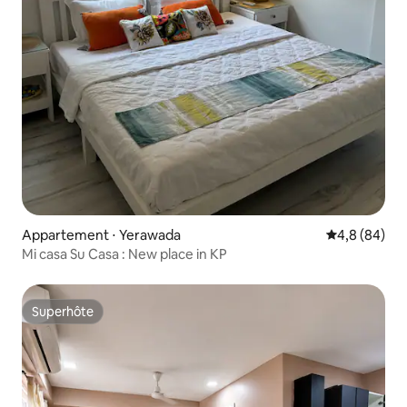
Appartement ⋅ Yerawada
Évaluation m
4,8 (84)
Mi casa Su Casa : New place in KP
Superhôte
Superhôte