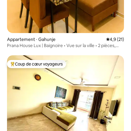
Appartement ⋅ Gahunje
Évaluation m
4,9 (21)
Prana House Lux | Baignoire • Vue sur la ville • 2 pièces,
20e étage
Coup de cœur voyageurs
Coups de cœur voyageurs les plus appréciés