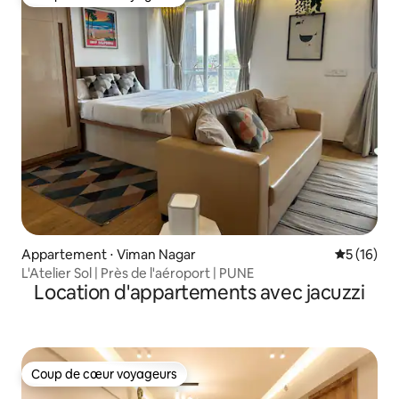
Coup de cœur voyageurs
Appartement ⋅ Viman Nagar
Évaluation
5 (16)
L'Atelier Sol | Près de l'aéroport | PUNE
Location d'appartements avec jacuzzi
Coup de cœur voyageurs
Coup de cœur voyageurs