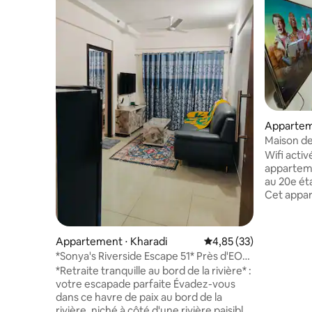
Appartem
hwad
Maison de
Wifi activ
apparteme
au 20e éta
Cet appar
MCA Stadi
une vue 
L'appart
Appartement ⋅ Kharadi
Évaluation moyenne su
4,85 (33)
toutes le
*Sonya's Riverside Escape 51* Près d'EON
cuisine b
IT Park
*Retraite tranquille au bord de la rivière* :
de base c
votre escapade parfaite Évadez-vous
Le terrain
dans ce havre de paix au bord de la
dans la pr
rivière, niché à côté d'une rivière paisible,