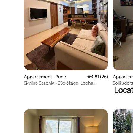
Appartement ⋅ Pune
Évaluation moyenne su
4,81 (26)
Appartem
Skyline Serenia • 23e étage, Lodha
Solitude t
Locat
Belmondo