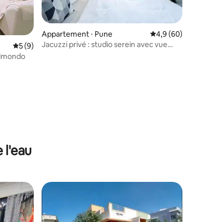
Appartement ⋅ Pune
Évaluation moyenne s
4,9 (60)
Jacuzzi privé : studio serein avec vue
Évaluation moyenne sur la base de 9 commentaires : 5 sur 5
5 (9)
panoramique
elmondo
taires : 4,98 sur 5
 l'eau