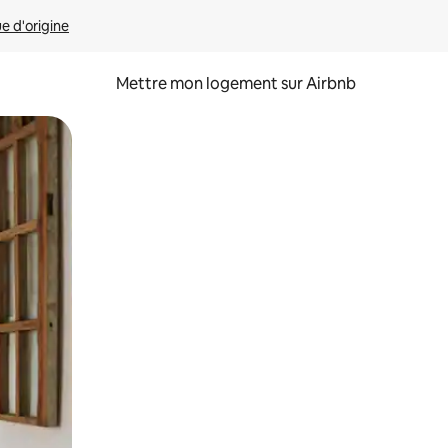
ue d'origine
Mettre mon logement sur Airbnb
sant glisser.