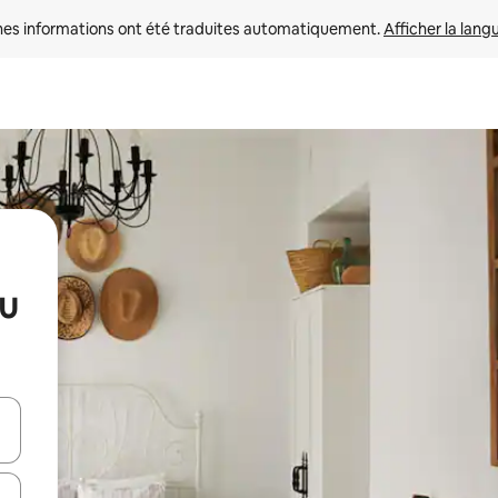
nes informations ont été traduites automatiquement. 
Afficher la lang
au
hes vers le haut et vers le bas pour les parcourir ou en appuyant et en fai