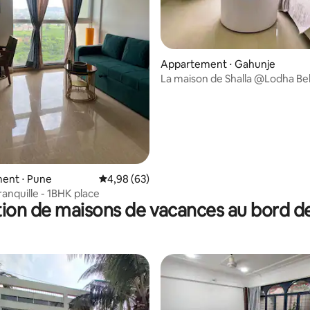
Appartement ⋅ Gahunje
La maison de Shalla @Lodha B
r la base de 26 commentaires : 4,81 sur 5
ent ⋅ Pune
Évaluation moyenne sur la base de 63 commen
4,98 (63)
ranquille - 1BHK place
ion de maisons de vacances au bord de