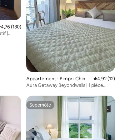
mmentaires : 5 sur 5
valuation moyenne sur la base de 130 commentaires : 4,76 sur 5
4,76 (130)
tif |
Appartement ⋅ Pimpri-Chinch
Évaluation moyenne su
4,92 (12)
wad
Aura Getaway Beyondwalls | 1 pièce
LodhaBelmondo Pune
Superhôte
Superhôte