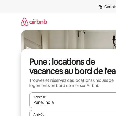
Aller
Certai
directement
au
contenu
Pune : locations de
vacances au bord de l'e
Trouvez et réservez des locations uniques de
logements en bord de mer sur Airbnb
Adresse
Lorsque les résultats s'affichent, utilisez les flèc
Arrivée