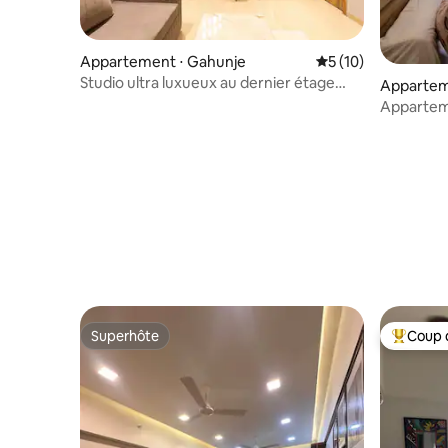
Appartement ⋅ Gahunje
Évaluation moyenne
5 (10)
Studio ultra luxueux au dernier étage
Appartem
avec vue panoramique
Appartem
vue sur le
Concept
Superhôte
Coup 
Superhôte
Coups de