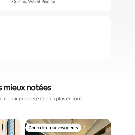
Cuisine, Wifi et Piscine
es mieux notées
nt, leur propreté et bien plus encore.
Appartem
Coup de cœur voyageurs
Coup de
Coup de cœur voyageurs
Coup de
Retraite 