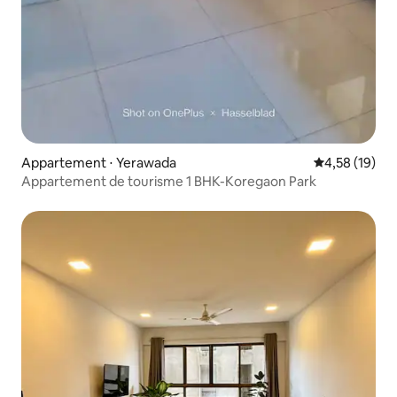
Appartement ⋅ Yerawada
Évaluation mo
4,58 (19)
Appartement de tourisme 1 BHK-Koregaon Park