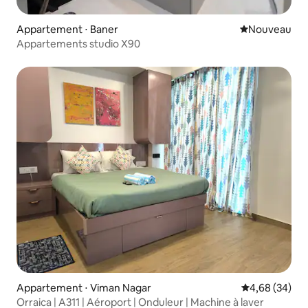
Appartement ⋅ Baner
Nouvel hébe
Nouveau
Appartements studio X90
Appartement ⋅ Viman Nagar
Évaluation mo
4,68 (34)
Orraica | A311 | Aéroport | Onduleur | Machine à laver