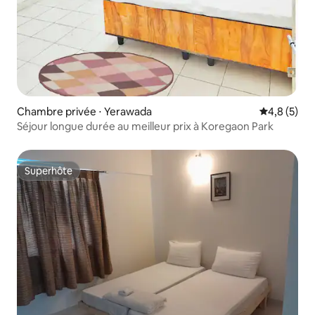
Chambre privée ⋅ Yerawada
Évaluation 
4,8 (5)
Séjour longue durée au meilleur prix à Koregaon Park
Superhôte
Superhôte