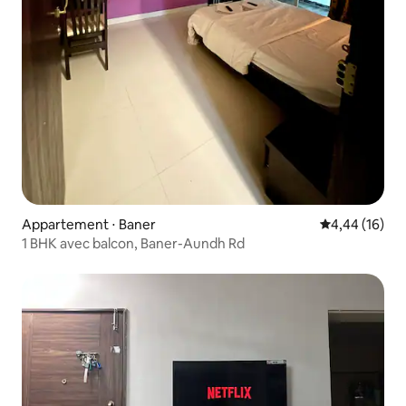
Appartement ⋅ Baner
Évaluation mo
4,44 (16)
1 BHK avec balcon, Baner-Aundh Rd