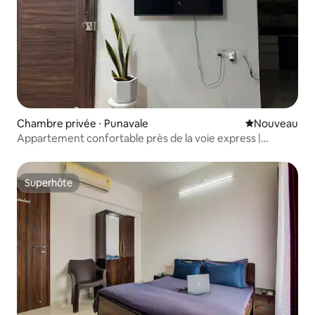
Chambre privée ⋅ Punavale
Nouvel hébe
Nouveau
Appartement confortable près de la voie express |
Emplacement privilégié
Superhôte
Superhôte