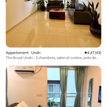
Appartement ⋅ Undri
Évaluation mo
4,47 (43)
The Brook Undri – 2 chambres, salon et cuisine, près de
Corinthians et de Bishop