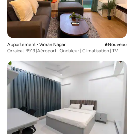
Appartement ⋅ Viman Nagar
Nouvel hébe
Nouveau
Orraica | B913 |Aéroport | Onduleur | Climatisation | TV