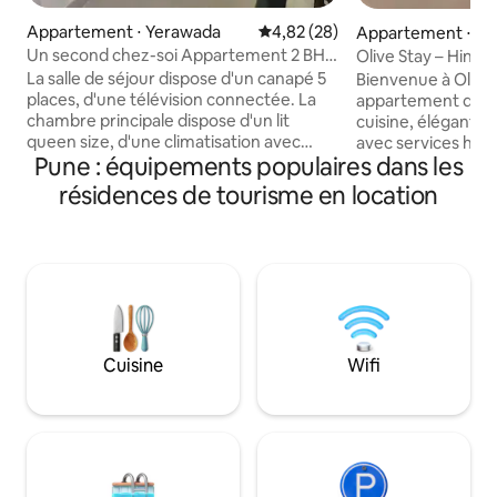
Appartement ⋅ Yerawada
Évaluation moyenne sur la base
4,82 (28)
Appartement ⋅ Hi
ase III
Un second chez-soi Appartement 2 BHK
Olive Stay – Hinje
serein et calme
La salle de séjour dispose d'un canapé 5
Bienvenue à Olive 
places, d'une télévision connectée. La
appartement de 2 
chambre principale dispose d'un lit
cuisine, élégant,
queen size, d'une climatisation avec
avec services hôtel
Pune : équipements populaires dans les
services et d'une salle de bain attenante.
professionnels, les
La cuisine est équipée d'un
et les voyageurs d'
résidences de tourisme en location
réfrigérateur, d'un RO et d'une cuisinière
d'une connexion Wi
à gaz. Les environs comprennent des
espace de travail, 
épiceries, des installations médicales et
connectée, d'une 
des options de restauration. Avec sa
d'une literie hau
zone commerciale à quelques pas, la
proximité des pri
propriété est située à 10 minutes de
informatiques, des
l'aéroport international de Pune, de
magasins. Pour les
Phoenix Market City, du Pune Golf Club
voyageurs ou moi
Cuisine
Wifi
et du centre commercial aérospatial.
restera verrouillé
Également assez proche de la baie
entièrement privé
d'affaires Yerwada
exclusif à toutes l