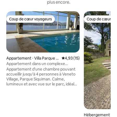
plus encore.
Coup de cœur voyageurs
Coup de cœur vo
Coup de cœur voyageurs
Coup de cœur vo
Appartement ⋅ Villa Parque Sí
Évaluation moyenne sur la base
4,93 (15)
quiman
Appartement dans un complexe
hôtelier avec piscine chauffée
Appartement d'une chambre pouvant
accueillir jusqu'à 4 personnes à Veneto
Village, Parque Siquiman. Calme,
lumineux et avec vue sur le parc, idéal
pour se reposer. Chambre avec lit
double et canapé-lit dans le salon.
Cuisine entièrement équipée avec
cafetière, mixeur, bouilloire électrique,
cuisine et four. Le complexe propose
des piscines extérieures, une piscine
Hébergement ⋅ Vil