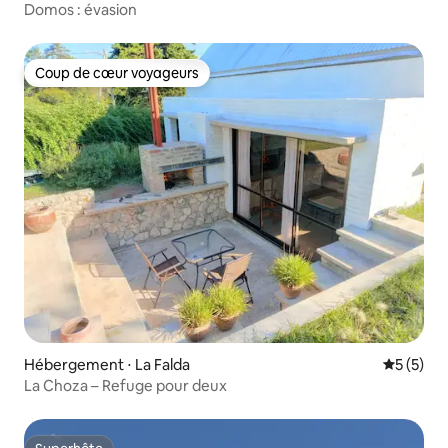
Domos : évasion
Coup de cœur voyageurs
Coup de cœur voyageurs
Hébergement ⋅ La Falda
Évaluatio
5 (5)
La Choza – Refuge pour deux