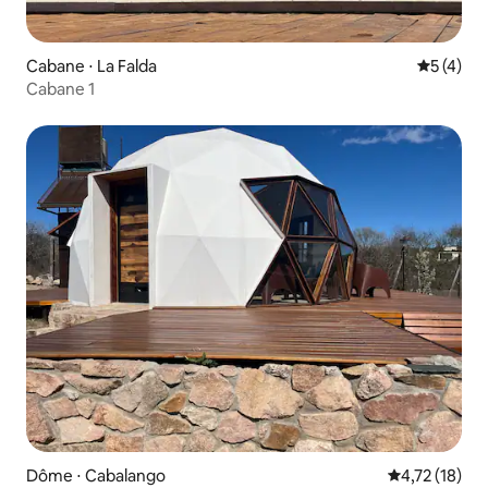
Cabane ⋅ La Falda
Évaluatio
5 (4)
Cabane 1
Dôme ⋅ Cabalango
Évaluation mo
4,72 (18)