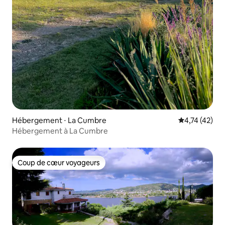
Hébergement ⋅ La Cumbre
Évaluation mo
4,74 (42)
Hébergement à La Cumbre
Coup de cœur voyageurs
Coup de cœur voyageurs