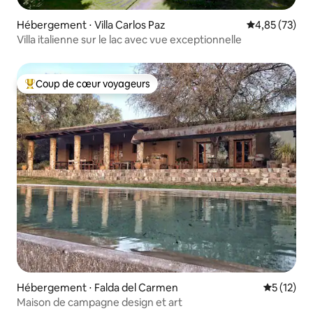
Hébergement ⋅ Villa Carlos Paz
Évaluation mo
4,85 (73)
Villa italienne sur le lac avec vue exceptionnelle
Coup de cœur voyageurs
Coups de cœur voyageurs les plus appréciés
Hébergement ⋅ Falda del Carmen
Évaluation
5 (12)
Maison de campagne design et art