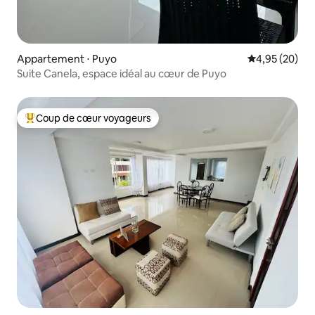
Appartement ⋅ Puyo
Évaluation mo
4,95 (20)
Suite Canela, espace idéal au cœur de Puyo
Coup de cœur voyageurs
Coups de cœur voyageurs les plus appréciés