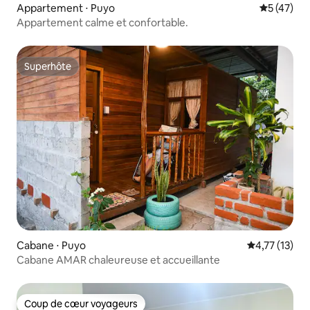
Appartement ⋅ Puyo
Évaluation
5 (47)
Appartement calme et confortable.
Superhôte
Superhôte
Cabane ⋅ Puyo
Évaluation mo
4,77 (13)
Cabane AMAR chaleureuse et accueillante
Coup de cœur voyageurs
Coup de cœur voyageurs