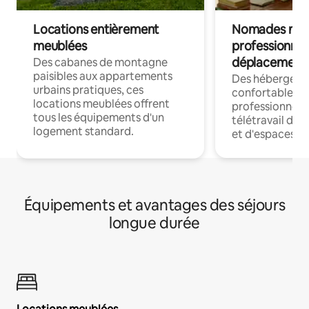
Locations entièrement
Nomades num
meublées
professionnel
déplacement
Des cabanes de montagne
paisibles aux appartements
Des hébergem
urbains pratiques, ces
confortables p
locations meublées offrent
professionnels
tous les équipements d'un
télétravail dis
logement standard.
et d'espaces de
Équipements et avantages des séjours
longue durée