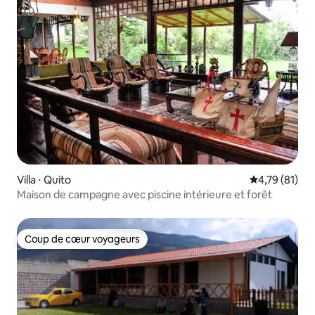
Villa ⋅ Quito
Évaluation mo
4,79 (81)
Maison de campagne avec piscine intérieure et forêt
Coup de cœur voyageurs
Coup de cœur voyageurs