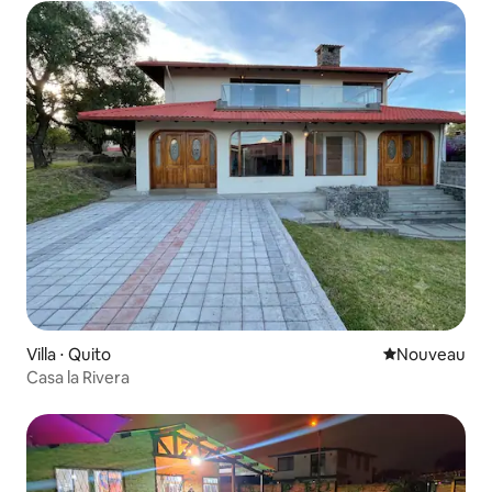
Villa ⋅ Quito
Nouvel hébe
Nouveau
Casa la Rivera