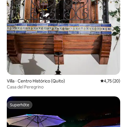
Villa ⋅ Centro Histórico (Quito)
Évaluation mo
4,75 (20)
Casa del Peregrino
Superhôte
Superhôte