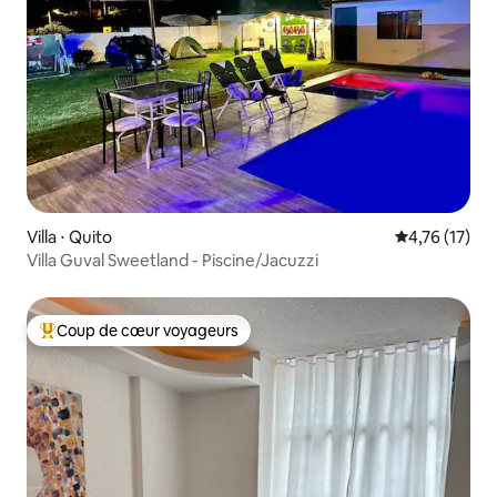
Villa ⋅ Quito
Évaluation mo
4,76 (17)
Villa Guval Sweetland - Piscine/Jacuzzi
Coup de cœur voyageurs
Coups de cœur voyageurs les plus appréciés