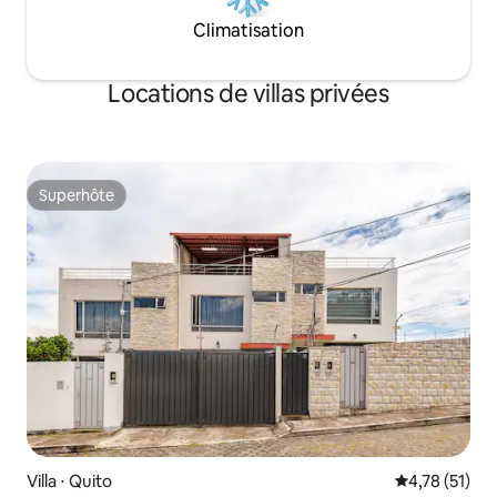
Climatisation
Locations de villas privées
Superhôte
Superhôte
Villa ⋅ Quito
Évaluation mo
4,78 (51)