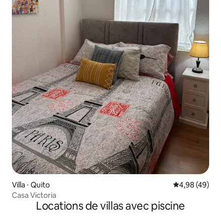
Villa ⋅ Quito
Évaluation mo
4,98 (49)
Casa Victoria
Locations de villas avec piscine