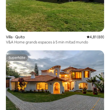
Villa ⋅ Quito
Évaluation mo
4,81 (69)
V&A Home grands espaces à 5 min mitad mundo
Superhôte
Superhôte