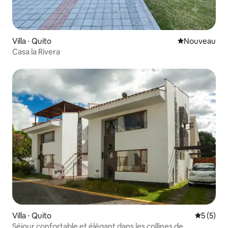
Villa ⋅ Quito
Nouvel hébe
Nouveau
Casa la Rivera
Villa ⋅ Quito
Évaluatio
5 (5)
Séjour confortable et élégant dans les collines de