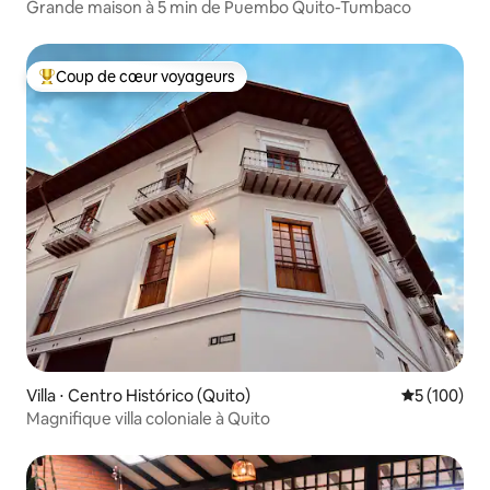
Grande maison à 5 min de Puembo Quito-Tumbaco
Coup de cœur voyageurs
Coups de cœur voyageurs les plus appréciés
Villa ⋅ Centro Histórico (Quito)
Évaluation 
5 (100)
Magnifique villa coloniale à Quito