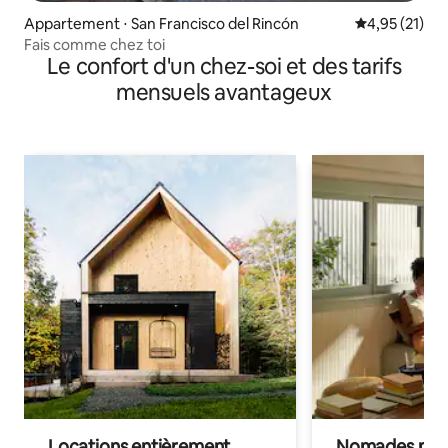
Appartement ⋅ San Francisco del Rincón
Évaluation mo
4,95 (21)
Fais comme chez toi
Le confort d'un chez-soi et des tarifs
mensuels avantageux
Locations entièrement
Nomades num