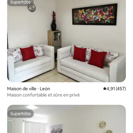
Superhôte
Superhôte
Maison de ville ⋅ León
Évaluation moy
4,91 (457)
Maison confortable et sûre en privé
Superhôte
Superhôte