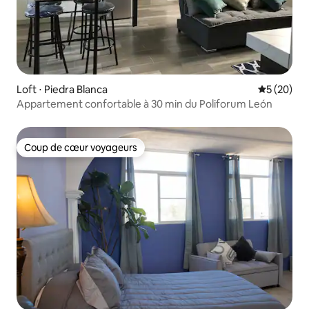
Loft ⋅ Piedra Blanca
Évaluation
5 (20)
Appartement confortable à 30 min du Poliforum León
Coup de cœur voyageurs
Coup de cœur voyageurs