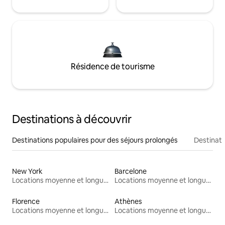
Résidence de tourisme
Destinations à découvrir
Destinations populaires pour des séjours prolongés
Destinati
New York
Barcelone
Locations moyenne et longue durée
Locations moyenne et longue durée
Florence
Athènes
Locations moyenne et longue durée
Locations moyenne et longue durée