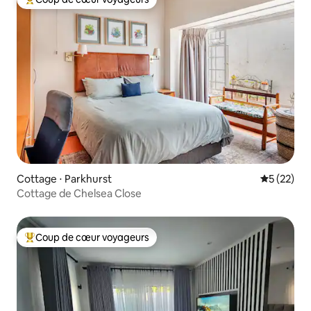
Coups de cœur voyageurs les plus appréciés
Cottage ⋅ Parkhurst
Évaluation
5 (22)
Cottage de Chelsea Close
Coup de cœur voyageurs
Coups de cœur voyageurs les plus appréciés