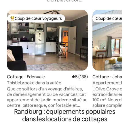
Coup de cœur voyageurs
Coup de cœur vo
Coups de cœur voyageurs les plus appréciés
Coup de cœur vo
Cottage ⋅ Edenvale
Évaluation moyenne sur la ba
5 (136)
Cottage ⋅ Johann
Thistlebrooke dans la vallée
Appartement loft 
spacieux.
Que ce soit lors d'un voyage d'affaires,
L'Olive Grove est
de déménagement ou de vacances, cet
extraordinairemen
appartement de jardin moderne situé au
100 m². Nous disposons d'une énergie
centre, pittoresque, confortable et
solaire complète p
Randburg : équipements populaires
entièrement meublé, offre plus
problème d'électri
d'espace et d'intimité que dans
Sud. Réveillez-vous dans une chambre
dans les locations de cottages
n'importe quel hôtel. Il est
loft avec des plaf
confortablement meublé avec un lit
vous vers une cui