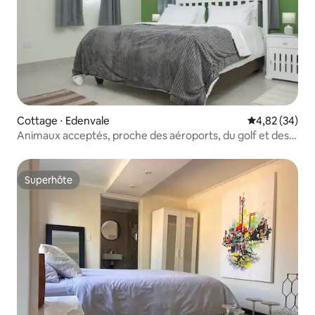
Cottage ⋅ Edenvale
Évaluation mo
4,82 (34)
Animaux acceptés, proche des aéroports, du golf et des
écoles
Superhôte
Superhôte