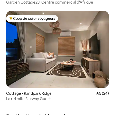
Garden Cottage23. Centre commercial d'Afrique
Coup de cœur voyageurs
Coups de cœur voyageurs les plus appréciés
Cottage ⋅ Randpark Ridge
Évaluation
5 (24)
La retraite Fairway Guest