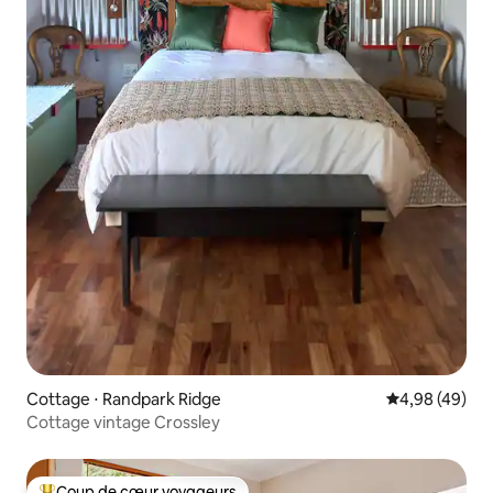
Cottage ⋅ Randpark Ridge
Évaluation mo
4,98 (49)
Cottage vintage Crossley
Coup de cœur voyageurs