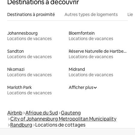
Destinations à découvrir
Destinations à proximité
Autres types de logements
Lie
Johannesbourg
Bloemfontein
Locations de vacances
Locations de vacances
Sandton
Réserve Naturelle de Hartbeespoort
Locations de vacances
Locations de vacances
Nkomazi
Midrand
Locations de vacances
Locations de vacances
Marloth Park
Afficher plus
Locations de vacances
Airbnb
Afrique du Sud
Gauteng
City of Johannesburg Metropolitan Municipality
Randburg
Locations de cottages