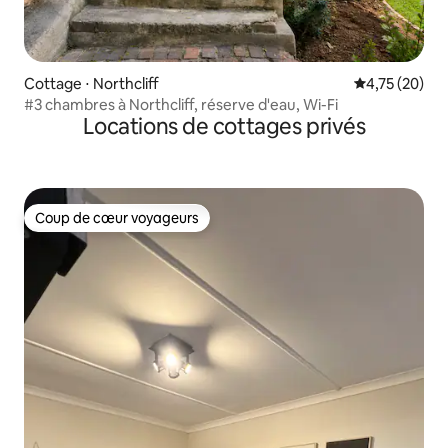
Cottage ⋅ Northcliff
Évaluation mo
4,75 (20)
#3 chambres à Northcliff, réserve d'eau, Wi-Fi
Locations de cottages privés
Coup de cœur voyageurs
Coup de cœur voyageurs