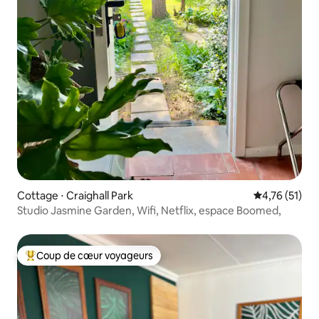
Cottage ⋅ Craighall Park
Évaluation mo
4,76 (51)
Studio Jasmine Garden, Wifi, Netflix, espace Boomed,
Coup de cœur voyageurs
Coups de cœur voyageurs les plus appréciés