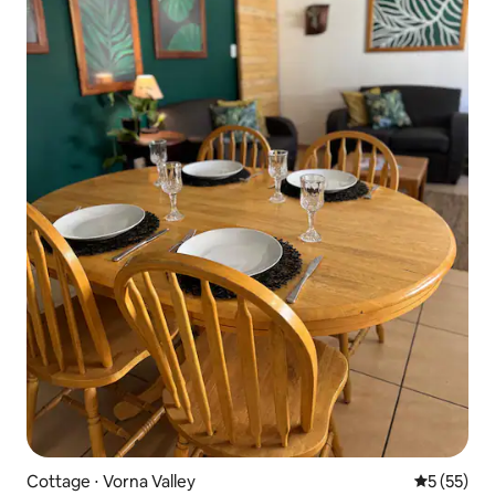
Cottage ⋅ Vorna Valley
Évaluation
5 (55)