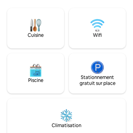
super-king, une cuisine moderne avec
préparer une tass
une machine à laver le linge et un sèche-
sur le patio ensolei
linge. La salle de bain spacieuse dispose à
mobilier de bon g
la fois d'une douche et d'un bain.
lumière naturelle
Ajoutez un patio privé confortable avec
se réunissent pou
braai dans un joli jardin, une connexion
chaleureuse dans cette
Cuisine
Wifi
Wi-Fi, une télévision connectée, un
regorge d'oiseaux 
onduleur DSTV et UPS et vous êtes
tranquillité qui y 
comme chez vous ! À seulement 10 min
nourriture pour l'
de OR Tambo & Sandton.
Stationnement
Piscine
gratuit sur place
Climatisation