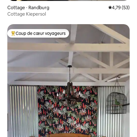
Cottage ⋅ Randburg
Évaluation mo
4,79 (53)
Cottage Kiepersol
Coup de cœur voyageurs
Coups de cœur voyageurs les plus appréciés