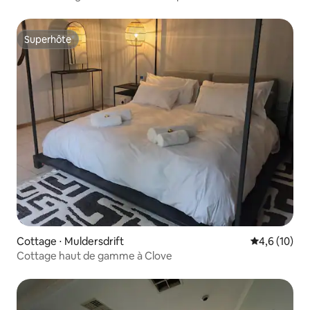
Superhôte
Superhôte
Cottage ⋅ Muldersdrift
Évaluation m
4,6 (10)
Cottage haut de gamme à Clove