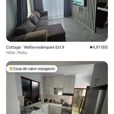
Cottage ⋅ Weltevredenpark Ext 9
Évaluation mo
4,97 (65)
Hôte : Nicky
Coup de cœur voyageurs
Coups de cœur voyageurs les plus appréciés