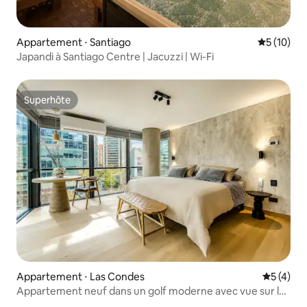
Appartement ⋅ Santiago
Évaluation
5 (10)
Japandi à Santiago Centre | Jacuzzi | Wi-Fi
Superhôte
Superhôte
Appartement ⋅ Las Condes
Évaluatio
5 (4)
Appartement neuf dans un golf moderne avec vue sur la
cordillère