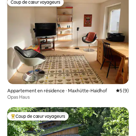
Coup de cœur voyageurs
Coup de cœur voyageurs
Appartement en résidence ⋅ Maxhütte-Haidhof
Évaluatio
5 (9)
Opas Haus
Coup de cœur voyageurs
Coups de cœur voyageurs les plus appréciés