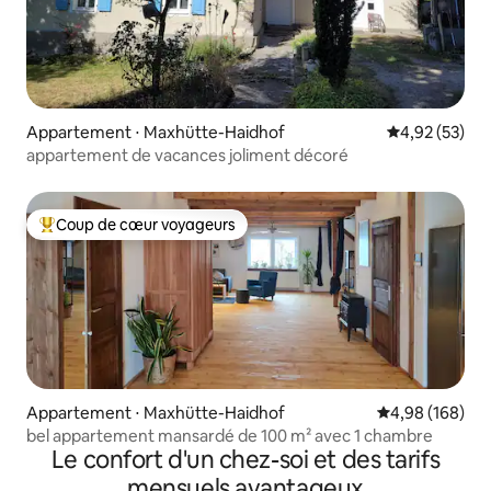
Appartement ⋅ Maxhütte-Haidhof
Évaluation mo
4,92 (53)
appartement de vacances joliment décoré
Coup de cœur voyageurs
Coups de cœur voyageurs les plus appréciés
Appartement ⋅ Maxhütte-Haidhof
Évaluation moy
4,98 (168)
bel appartement mansardé de 100 m² avec 1 chambre
Le confort d'un chez-soi et des tarifs
mensuels avantageux