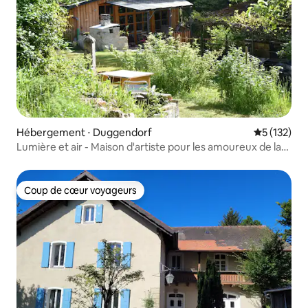
Hébergement ⋅ Duggendorf
Évaluation 
5 (132)
Lumière et air - Maison d'artiste pour les amoureux de la
nature
Coup de cœur voyageurs
Coup de cœur voyageurs