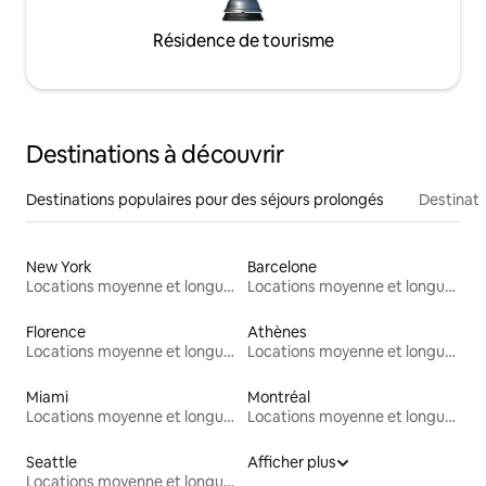
Résidence de tourisme
Destinations à découvrir
Destinations populaires pour des séjours prolongés
Destinati
New York
Barcelone
Locations moyenne et longue durée
Locations moyenne et longue durée
Florence
Athènes
Locations moyenne et longue durée
Locations moyenne et longue durée
Miami
Montréal
Locations moyenne et longue durée
Locations moyenne et longue durée
Seattle
Afficher plus
Locations moyenne et longue durée