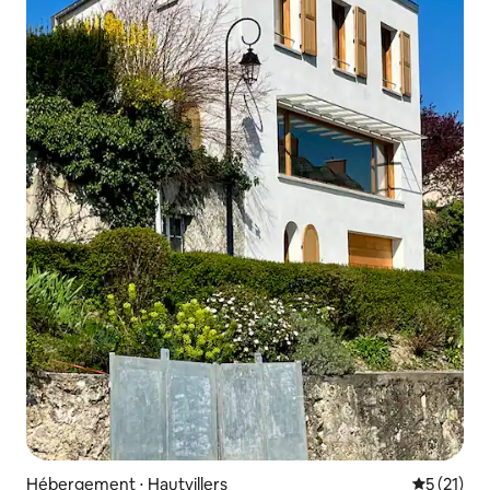
Hébergement ⋅ Hautvillers
Évaluation
5 (21)