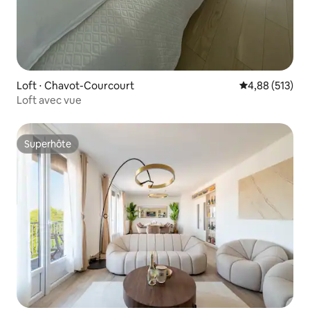
Loft ⋅ Chavot-Courcourt
Évaluation moy
4,88 (513)
Loft avec vue
Superhôte
Superhôte