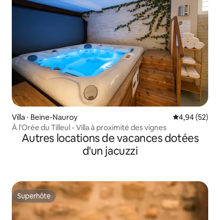
Villa ⋅ Beine-Nauroy
Évaluation mo
4,94 (52)
À l'Orée du Tilleul - Villa à proximité des vignes
Autres locations de vacances dotées
d'un jacuzzi
Superhôte
Superhôte