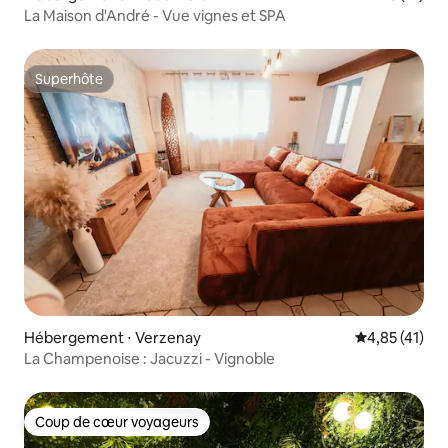
La Maison d'André - Vue vignes et SPA
Superhôte
Superhôte
Hébergement ⋅ Verzenay
Évaluation mo
4,85 (41)
La Champenoise : Jacuzzi - Vignoble
Coup de cœur voyageurs
Coup de cœur voyageurs