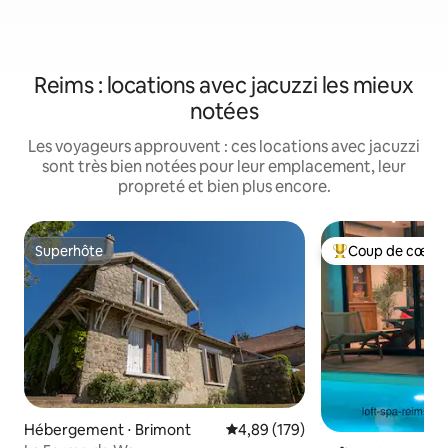
Reims : locations avec jacuzzi les mieux
notées
Les voyageurs approuvent : ces locations avec jacuzzi
sont très bien notées pour leur emplacement, leur
propreté et bien plus encore.
Superhôte
Coup de cœur 
Superhôte
Coups de cœur vo
Hébergement ⋅ Brimont
Évaluation moyenne sur la base 
4,89 (179)