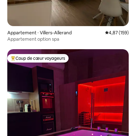
Appartement ⋅ Villers-Allerand
Évaluation moy
4,87 (159)
Appartement option spa
Coup de cœur voyageurs
Coups de cœur voyageurs les plus appréciés