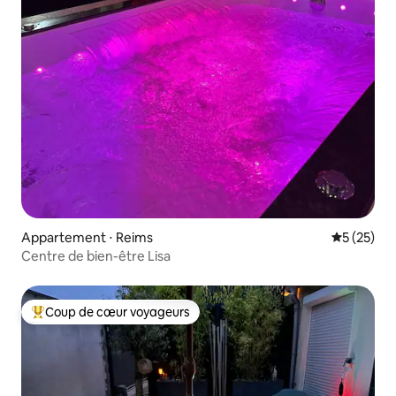
Appartement ⋅ Reims
Évaluation
5 (25)
Centre de bien-être Lisa
Coup de cœur voyageurs
Coups de cœur voyageurs les plus appréciés