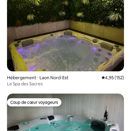
Hébergement ⋅ Laon Nord-Est
Évaluation moy
4,95 (152)
Le Spa des Sacres
Coup de cœur voyageurs
Coup de cœur voyageurs