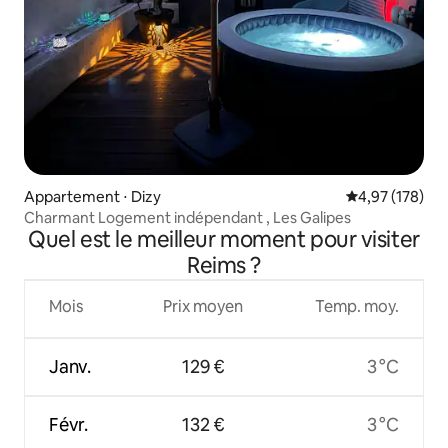
Appartement ⋅ Dizy
Évaluation moy
4,97 (178)
Charmant Logement indépendant , Les Galipes
Quel est le meilleur moment pour visiter
Reims ?
Mois
Prix moyen
Temp. moy.
Janv.
129 €
3 °C
Févr.
132 €
3 °C