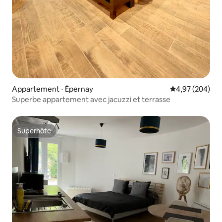
Appartement ⋅ Épernay
Évaluation moy
4,97 (204)
Superbe appartement avec jacuzzi et terrasse
Superhôte
Superhôte