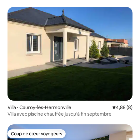
Villa ⋅ Cauroy-lès-Hermonville
Évaluation m
4,88 (8)
Villa avec piscine chauffée jusqu’à fin septembre
Coup de cœur voyageurs
Coup de cœur voyageurs