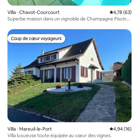
Villa ⋅ Chavot-Courcourt
Évaluation mo
4,78 (63)
Superbe maison dans un vignoble de Champagne Piscine
et jacuzzi
Coup de cœur voyageurs
Coup de cœur voyageurs
Villa ⋅ Mareuil-le-Port
Évaluation mo
4,94 (16)
Villa luxueuse toute équipée au cœur des vignes.