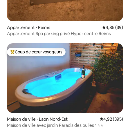
Appartement ⋅ Reims
Évaluation mo
4,85 (39)
Appartement Spa parking privé Hyper centre Reims
Coup de cœur voyageurs
Coups de cœur voyageurs les plus appréciés
Maison de ville ⋅ Laon Nord-Est
Évaluation moy
4,92 (395)
Maison de ville avec jardin Paradis des bulles⭐️⭐⭐