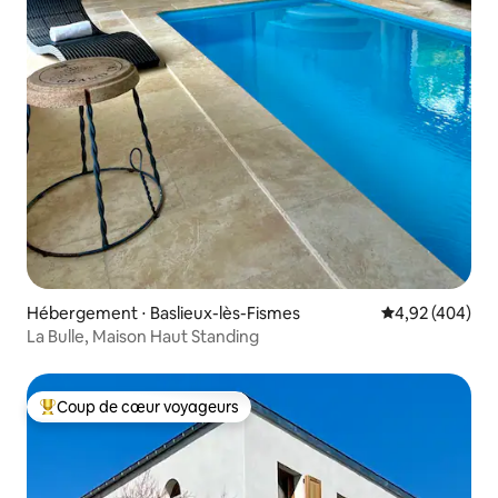
Hébergement ⋅ Baslieux-lès-Fismes
Évaluation moy
4,92 (404)
La Bulle, Maison Haut Standing
Coup de cœur voyageurs
Coups de cœur voyageurs les plus appréciés