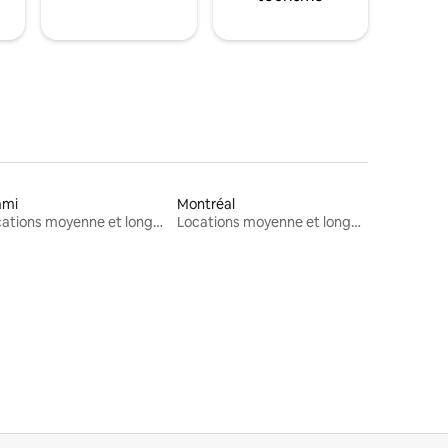
ami
Montréal
Locations moyenne et longue durée
Locations moyenne et longue durée