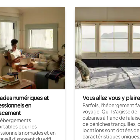
des numériques et
Vous allez vous y plaire
essionnels en
Parfois, l'hébergement fai
voyage. Qu'il s'agisse de
acement
cabanes à flanc de falais
hébergements
de péniches tranquilles, 
rtables pour les
locations sont dotées de
ssionnels nomades et en
caractéristiques uniques
ravail disposant du wifi