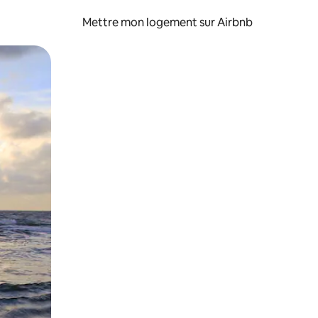
Mettre mon logement sur Airbnb
sant glisser.