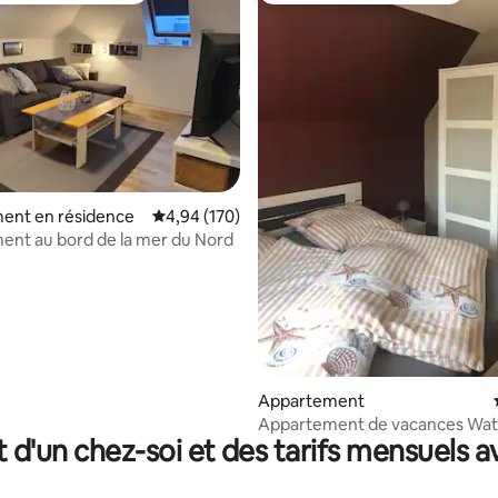
r la base de 19 commentaires : 4,84 sur 5
ent en résidence
Évaluation moyenne sur la base de 170 commen
4,94 (170)
nt au bord de la mer du Nord
Appartement
Appartement de vacances Wa
t d'un chez-soi et des tarifs mensuels 