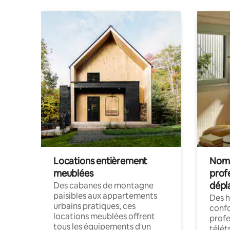
Locations entièrement
Noma
meublées
prof
dépl
Des cabanes de montagne
paisibles aux appartements
Des 
urbains pratiques, ces
confo
locations meublées offrent
profe
tous les équipements d'un
télét