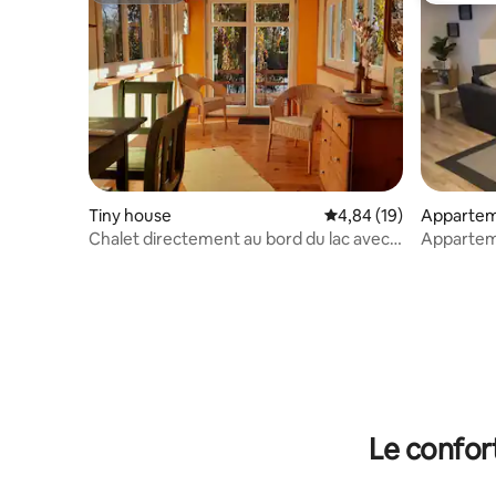
Tiny house
Évaluation moyenne su
4,84 (19)
Appartem
Chalet directement au bord du lac avec
Apparteme
terrasse
Le confor