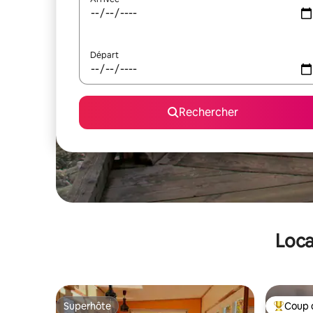
Départ
Rechercher
Loca
Superhôte
Coup 
Superhôte
Coups de