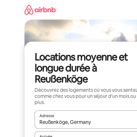
Aller
directement
au
contenu
Locations moyenne et
longue durée à
Reußenköge
Découvrez des logements où vous vous sente
comme chez vous pour un séjour d'un mois ou
plus.
Adresse
Lorsque les résultats s'affichent, utilisez les flèc
Arrivée