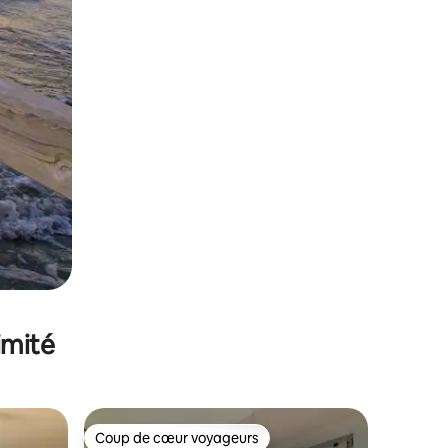
imité
Coup de cœur voyageurs
Coup de cœur voyageurs