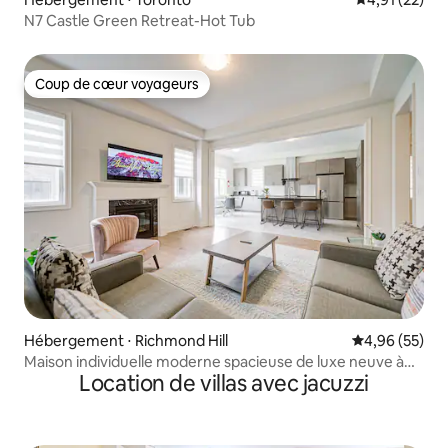
N7 Castle Green Retreat-Hot Tub
Coup de cœur voyageurs
Coup de cœur voyageurs
Hébergement ⋅ Richmond Hill
Évaluation mo
4,96 (55)
Maison individuelle moderne spacieuse de luxe neuve à
Location de villas avec jacuzzi
RH