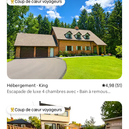
Coup de cœur voyageurs
Coups de cœur voyageurs les plus appréciés
Hébergement ⋅ King
Évaluation mo
4,98 (51)
Escapade de luxe 4 chambres avec • Bain à remous
• Sauna • Foyer
Coup de cœur voyageurs
Coups de cœur voyageurs les plus appréciés