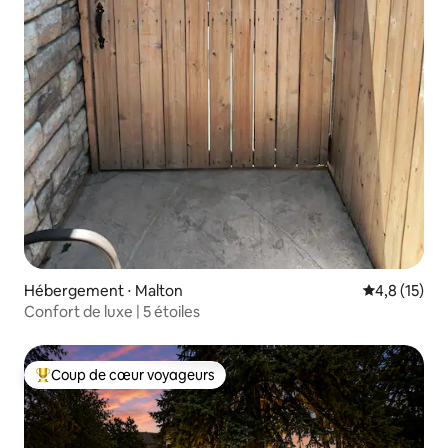
Hébergement ⋅ Malton
Évaluation m
4,8 (15)
Confort de luxe | 5 étoiles
Coup de cœur voyageurs
Coups de cœur voyageurs les plus appréciés