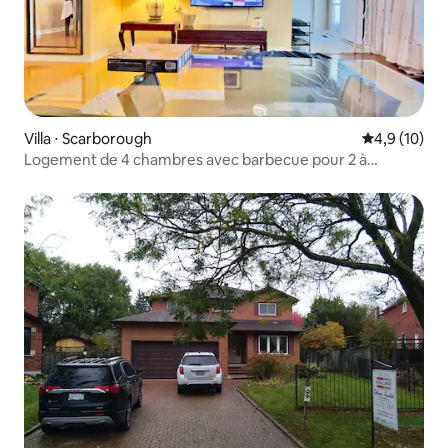
Villa ⋅ Scarborough
Évaluation m
4,9 (10)
Logement de 4 chambres avec barbecue pour 2 à
6 personnes, métro Kennedy