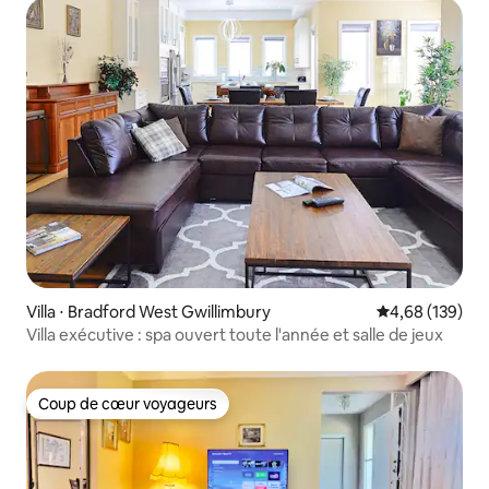
Villa ⋅ Bradford West Gwillimbury
Évaluation moy
4,68 (139)
Villa exécutive : spa ouvert toute l'année et salle de jeux
Coup de cœur voyageurs
Coup de cœur voyageurs