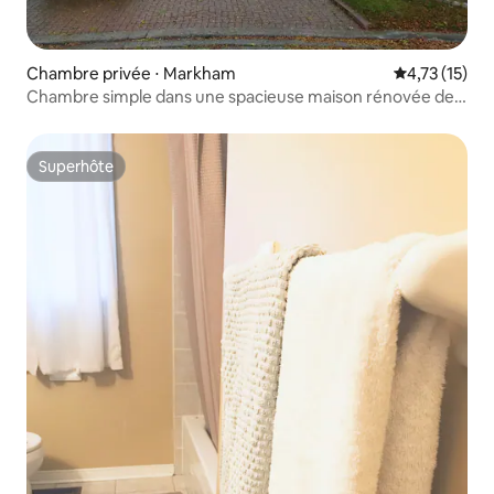
Chambre privée ⋅ Markham
Évaluation mo
4,73 (15)
Chambre simple dans une spacieuse maison rénovée de
Markham
Superhôte
Superhôte