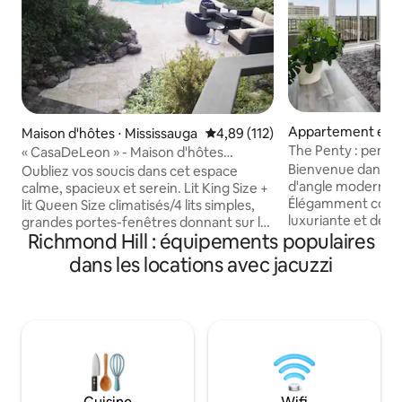
Appartement en r
Maison d'hôtes ⋅ Mississauga
Évaluation moyenne sur la base 
4,89 (112)
rkdale
The Penty : penth
« CasaDeLeon » - Maison d'hôtes
piscine et jacuzzi
moderne et confortable avec vue sur le
Bienvenue dans n
Oubliez vos soucis dans cet espace
lac
d'angle moderne e
calme, spacieux et serein. Lit King Size +
Élégamment conçu
lit Queen Size climatisés/4 lits simples,
luxuriante et des 
grandes portes-fenêtres donnant sur la
Richmond Hill : équipements populaires
gamme, cet espac
verdure luxuriante d'une oasis privée
confort, élégance
dans la cour arrière. Profitez d'espaces
dans les locations avec jacuzzi
tropicale décontra
de vie intérieurs et extérieurs, ainsi que
vue panoramique im
d'un accès à un terrain de basket privé
et détendez-vous
et à un trampoline. Jardin paysager avec
équipements haut
terrasse, barbecue, très nombreux jeux
piscine extérieure,
de société, projecteur 4K (streaming
sauna avec hamm
depuis Google Chromecast) pour
15 minutes en voit
contenus multimédias/films sur grand
Transports en com
écran, réfrigérateur à vin, machine à