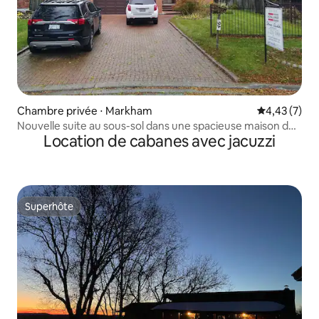
Chambre privée ⋅ Markham
Évaluation m
4,43 (7)
Nouvelle suite au sous-sol dans une spacieuse maison de
Location de cabanes avec jacuzzi
Markham
Superhôte
Superhôte